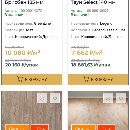
Брисбен 185 мм
Таун Select 140 мм
Артикул -
00-00014372
Артикул -
00-00018005
В наличии
В наличии
Производитель:
GreenLine
Производитель:
Legend
Коллекция:
Мат
Коллекция:
Legend Classic Line
Цвет:
Классический/Древесный
Цвет:
Классический/Древесный
11 200 ₽/м²
9 015 ₽/м²
10 080 ₽/м²
7 662 ₽/м²
22 400 ₽/упак
22 212,96 ₽/упак
20 160 ₽/упак
18 881,63 ₽/упак
В КОРЗИНУ
В КОРЗИНУ
Скидка!
-12%
Скидка!
-15%