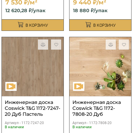
7 530 ₽/м²
9 440 ₽/м²
12 620,28 ₽/упак
18 880 ₽/упак
В КОРЗИНУ
В КОРЗИНУ
Инженерная доска
Инженерная доска
Coswick T&G 1172-7247-
Coswick T&G 1172-
20 Дуб Пастель
7808-20 Дуб
рустикальная
Ванильный
Артикул -
1172-7247-20
Артикул -
1172-7808-20
Черектер
рустикальный
В наличии
В наличии
Черектер