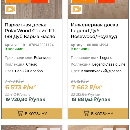
Паркетная доска
Инженерная доска
PolarWood Спейс 1П
Legend Дуб
188 Дуб Карма масло
Rosewood/Роузвуд
2V
Select UV-лак 764-
Артикул -
10110709A2021124
Артикул -
00-00014994
2200 х 140 х 12,5 мм
В наличии
В наличии
(2,464 м2)
Производитель:
Polarwood
Производитель:
Legend
Коллекция:
Спейс
Коллекция:
Legend Classic Line
Цвет:
Серый/Серебро
Цвет:
Классический/Древесный
7 470 ₽/м²
9 015 ₽/м²
6 573 ₽/м²
7 662 ₽/м²
22 410 ₽/упак
22 212,96 ₽/упак
19 720,80 ₽/упак
18 881,63 ₽/упак
В КОРЗИНУ
В КОРЗИНУ