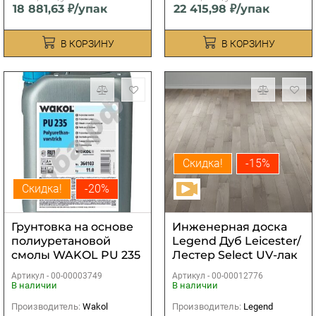
18 881,63 ₽/упак
22 415,98 ₽/упак
В КОРЗИНУ
В КОРЗИНУ
Скидка!
-15%
Скидка!
-20%
Грунтовка на основе
Инженерная доска
полиуретановой
Legend Дуб Leicester/
смолы WAKOL PU 235
Лестер Select UV-лак
11 кг.
764-2200х140х12,5 мм
Артикул -
00-00003749
Артикул -
00-00012776
(2,464 м2)
В наличии
В наличии
Производитель:
Wakol
Производитель:
Legend