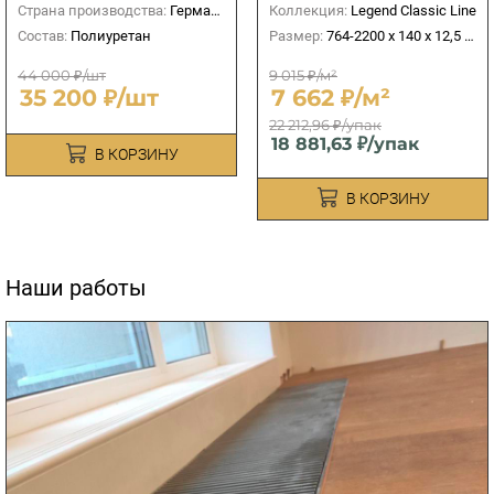
Страна производства:
Германия
Коллекция:
Legend Classic Line
Состав:
Полиуретан
Размер:
764-2200 х 140 х 12,5 мм
44 000 ₽/шт
9 015 ₽/м²
35 200 ₽/шт
7 662 ₽/м²
22 212,96 ₽/упак
18 881,63 ₽/упак
В КОРЗИНУ
В КОРЗИНУ
Наши работы