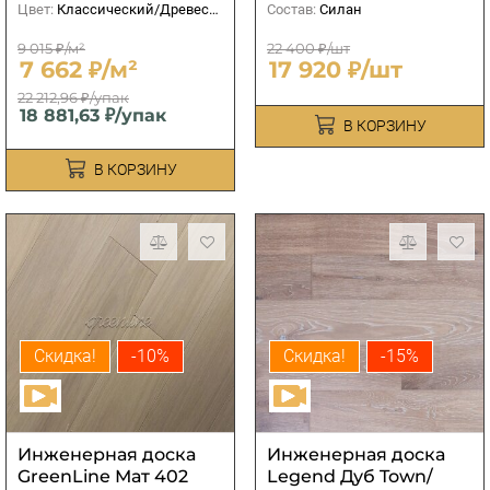
Цвет:
Классический/Древесный
Состав:
Силан
9 015 ₽/м²
22 400 ₽/шт
7 662 ₽/м²
17 920 ₽/шт
22 212,96 ₽/упак
18 881,63 ₽/упак
В КОРЗИНУ
В КОРЗИНУ
Скидка!
-10%
Скидка!
-15%
Инженерная доска
Инженерная доска
GreenLine Мат 402
Legend Дуб Town/