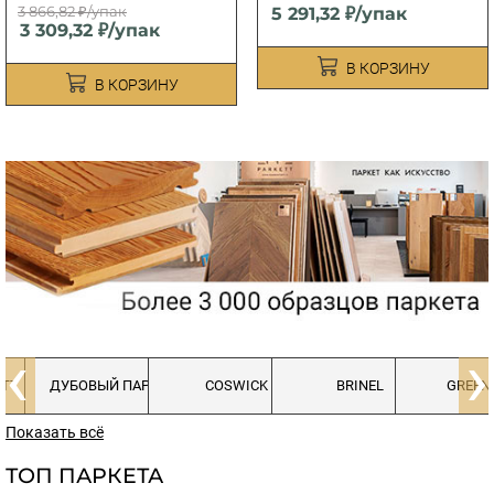
3 866,82 ₽/упак
5 291,32 ₽/упак
3 309,32 ₽/упак
В КОРЗИНУ
В КОРЗИНУ
‹
›
ETT
ДУБОВЫЙ ПАРКЕТ
COSWICK
BRINEL
GREEN
Показать всё
ТОП ПАРКЕТА