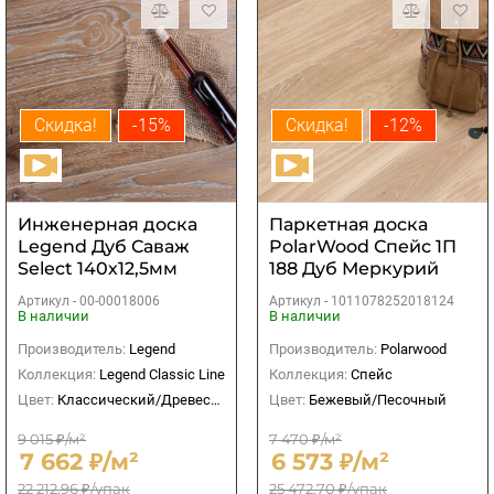
Скидка!
-15%
Скидка!
-12%
Инженерная доска
Паркетная доска
Legend Дуб Саваж
PolarWood Спейс 1П
Select 140х12,5мм
188 Дуб Меркурий
масло 2V
Артикул -
00-00018006
Артикул -
1011078252018124
В наличии
В наличии
Производитель:
Legend
Производитель:
Polarwood
Коллекция:
Legend Classic Line
Коллекция:
Спейс
Цвет:
Классический/Древесный
Цвет:
Бежевый/Песочный
9 015 ₽/м²
7 470 ₽/м²
7 662 ₽/м²
6 573 ₽/м²
22 212,96 ₽/упак
25 472,70 ₽/упак