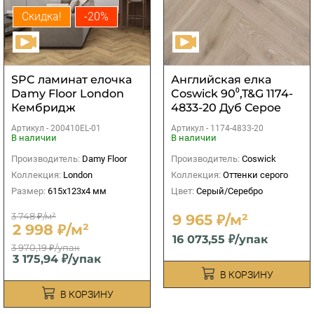
Скидка!
-20%
SPC ламинат елочка
Английская елка
Damy Floor London
Coswick 90⁰,T&G 1174-
Кембридж
4833-20 Дуб Серое
дерево Таверн
Артикул -
200410EL-01
Артикул -
1174-4833-20
В наличии
В наличии
Производитель:
Damy Floor
Производитель:
Coswick
Коллекция:
London
Коллекция:
Оттенки серого
Размер:
615x123x4 мм
Цвет:
Серый/Серебро
3 748 ₽/м²
9 965 ₽/м²
2 998 ₽/м²
16 073,55 ₽/упак
3 970,19 ₽/упак
3 175,94 ₽/упак
В КОРЗИНУ
В КОРЗИНУ