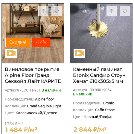
Скидка!
-14%
Виниловое покрытие
Каменный ламинат
Alpine Floor Гранд
Bronix Сапфир Стоун
Секвойя Лайт КАРИТЕ
Хемат 610х305x5 мм
3,5 мм
(1,8605 м2)
В наличии
Артикул -
00-00019054
Артикул -
ECO 11-901
В наличии
Производитель:
Alpine floor
Производитель:
Bronix
Коллекция:
Grand Sequoia Light
Коллекция:
Saffir Stone
Цвет:
Классический/Древесный
Цвет:
Чёрный/Графит
1 734 ₽/м²
2 844 ₽/м²
1 484 ₽/м²