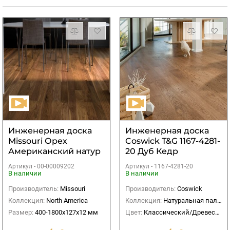
Инженерная доска
Инженерная доска
Missouri Орех
Coswick T&G 1167-4281-
Американский натур
20 Дуб Кедр
лак 127 мм
рустикальный Таверн
Артикул -
00-00009202
Артикул -
1167-4281-20
В наличии
В наличии
Производитель:
Missouri
Производитель:
Coswick
Коллекция:
North America
Коллекция:
Натуральная палитра
Размер:
400-1800х127х12 мм
Цвет:
Классический/Древесный