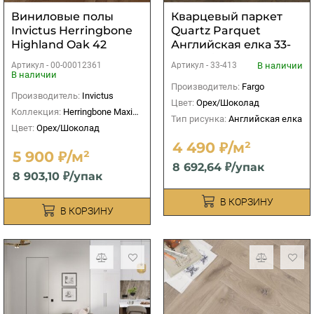
Виниловые полы
Кварцевый паркет
Invictus Herringbone
Quartz Parquet
Highland Oak 42
Английская елка 33-
Chocolate
413 Дуб Брауни
Артикул -
00-00012361
В наличии
Артикул -
33-413
В наличии
Производитель:
Fargo
Производитель:
Invictus
Цвет:
Орех/Шоколад
Коллекция:
Herringbone Maximus Click 55
Тип рисунка:
Английская елка
Цвет:
Орех/Шоколад
4 490 ₽/м²
5 900 ₽/м²
8 692,64 ₽/упак
8 903,10 ₽/упак
В КОРЗИНУ
В КОРЗИНУ