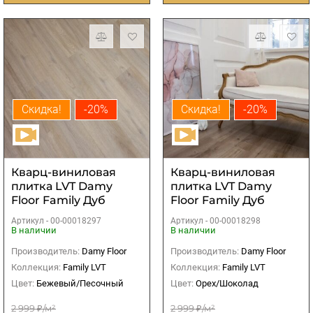
Скидка!
-20%
Скидка!
-20%
Кварц-виниловая
Кварц-виниловая
плитка LVT Damy
плитка LVT Damy
Floor Family Дуб
Floor Family Дуб
Натуральный
Изысканный
Артикул -
00-00018297
Артикул -
00-00018298
В наличии
В наличии
Производитель:
Damy Floor
Производитель:
Damy Floor
Коллекция:
Family LVT
Коллекция:
Family LVT
Цвет:
Бежевый/Песочный
Цвет:
Орех/Шоколад
2 999 ₽/м²
2 999 ₽/м²