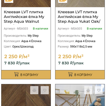
Клеевая LVT плитка
Клеевая LVT плитка
Английская ёлка My
Английская ёлка My
Step Aqua Walnut
Step Aqua Yukat Oak/
Inda/Орех Инда
Дуб Юкат MSAG05
В наличии
В наличии
Артикул -
MSAG03
Артикул -
MSAG05
MSAG03
Производитель:
My Step
Производитель:
My Step
Коллекция:
Aqua 4 Ёлочка
Коллекция:
Aqua 4 Ёлочка
Цвет:
Орех/Шоколад
Размер:
590х118х2,5 мм
2 250 ₽/м²
2 250 ₽/м²
7 830 ₽/упак
7 830 ₽/упак
В КОРЗИНУ
В КОРЗИНУ