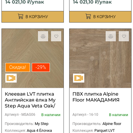
14 021,10 ₽/упак
14 021,10 ₽/упак
В КОРЗИНУ
В КОРЗИНУ
Скидка!
-29%
Клеевая LVT плитка
ПВХ плитка Alpine
Английская ёлка My
Floor МАКАДАМИЯ
Step Aqua Veta Oak/
Дуб Вета MSAG06
В наличии
В наличии
Артикул -
MSAG06
Артикул -
16-10
Производитель:
My Step
Производитель:
Alpine floor
Коллекция:
Aqua 4 Ёлочка
Коллекция:
Parquet LVT