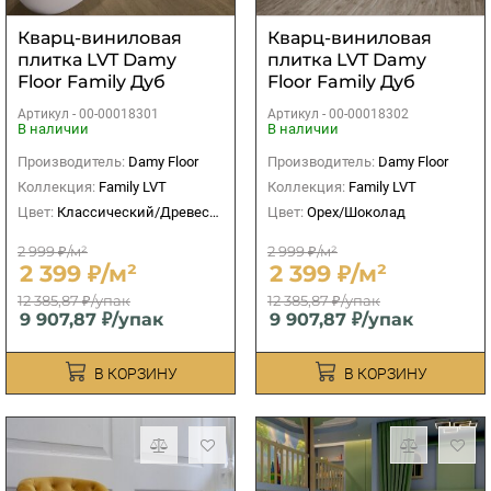
Кварц-виниловая
Кварц-виниловая
плитка LVT Damy
плитка LVT Damy
Floor Family Дуб
Floor Family Дуб
Мокко
Горный
Артикул -
00-00018301
Артикул -
00-00018302
В наличии
В наличии
Производитель:
Damy Floor
Производитель:
Damy Floor
Коллекция:
Family LVT
Коллекция:
Family LVT
Цвет:
Классический/Древесный
Цвет:
Орех/Шоколад
2 999 ₽/м²
2 999 ₽/м²
2 399 ₽/м²
2 399 ₽/м²
12 385,87 ₽/упак
12 385,87 ₽/упак
9 907,87 ₽/упак
9 907,87 ₽/упак
В КОРЗИНУ
В КОРЗИНУ