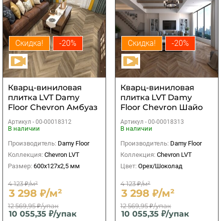
Скидка!
-20%
Скидка!
-20%
Кварц-виниловая
Кварц-виниловая
плитка LVT Damy
плитка LVT Damy
Floor Chevron Амбуаз
Floor Chevron Шайо
Артикул -
00-00018312
Артикул -
00-00018313
В наличии
В наличии
Производитель:
Damy Floor
Производитель:
Damy Floor
Коллекция:
Chevron LVT
Коллекция:
Chevron LVT
Размер:
600х127х2,5 мм
Цвет:
Орех/Шоколад
4 123 ₽/м²
4 123 ₽/м²
3 298 ₽/м²
3 298 ₽/м²
12 569,95 ₽/упак
12 569,95 ₽/упак
10 055,35 ₽/упак
10 055,35 ₽/упак