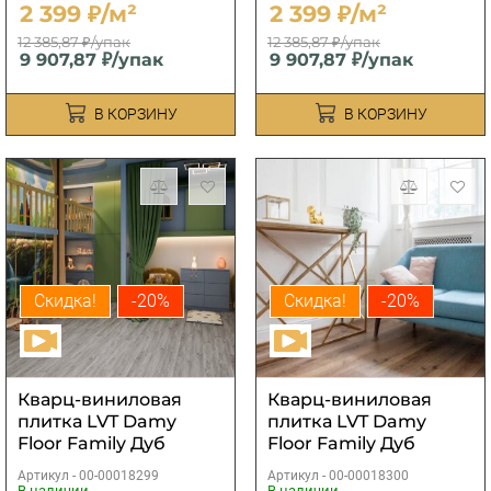
2 399 ₽/м²
2 399 ₽/м²
12 385,87 ₽/упак
12 385,87 ₽/упак
9 907,87 ₽/упак
9 907,87 ₽/упак
В КОРЗИНУ
В КОРЗИНУ
Скидка!
-20%
Скидка!
-20%
Кварц-виниловая
Кварц-виниловая
плитка LVT Damy
плитка LVT Damy
Floor Family Дуб
Floor Family Дуб
Английский
Провинциальный
Артикул -
00-00018299
Артикул -
00-00018300
В наличии
В наличии