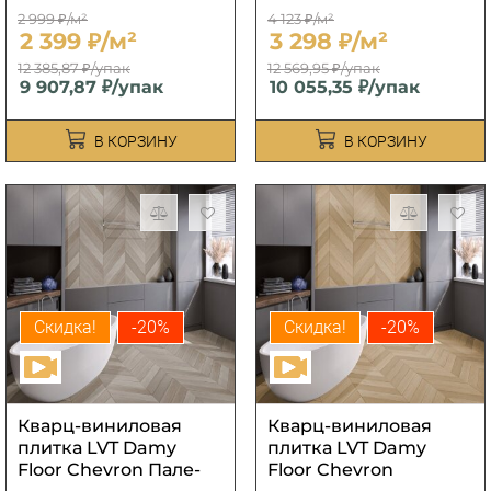
2 999 ₽/м²
4 123 ₽/м²
2 399 ₽/м²
3 298 ₽/м²
12 385,87 ₽/упак
12 569,95 ₽/упак
9 907,87 ₽/упак
10 055,35 ₽/упак
В КОРЗИНУ
В КОРЗИНУ
Скидка!
-20%
Скидка!
-20%
Кварц-виниловая
Кварц-виниловая
плитка LVT Damy
плитка LVT Damy
Floor Chevron Пале-
Floor Chevron