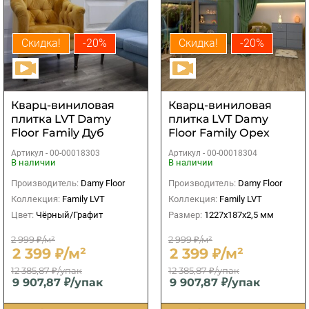
Скидка!
-20%
Скидка!
-20%
Кварц-виниловая
Кварц-виниловая
плитка LVT Damy
плитка LVT Damy
Floor Family Дуб
Floor Family Орех
Рустикальный
Европейский
Артикул -
00-00018303
Артикул -
00-00018304
Черный
В наличии
В наличии
Производитель:
Damy Floor
Производитель:
Damy Floor
Коллекция:
Family LVT
Коллекция:
Family LVT
Цвет:
Чёрный/Графит
Размер:
1227х187х2,5 мм
2 999 ₽/м²
2 999 ₽/м²
2 399 ₽/м²
2 399 ₽/м²
12 385,87 ₽/упак
12 385,87 ₽/упак
9 907,87 ₽/упак
9 907,87 ₽/упак