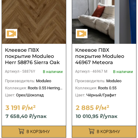
Клеевое ПВХ
Клеевое ПВХ
покрытие Moduleo
покрытие Moduleo
Herr 58876 Sierra Oak
46967 Meteora
В наличии
В наличии
Артикул -
58876Y
Артикул -
46967 M
Производитель:
Moduleo
Производитель:
Moduleo
Коллекция:
Roots 0.55 Herringbone
Коллекция:
Roots 0.55
Цвет:
Орех/Шоколад
Цвет:
Чёрный/Графит
3 191 ₽/м²
2 885 ₽/м²
7 658,40 ₽/упак
10 010,95 ₽/упак
В КОРЗИНУ
В КОРЗИНУ