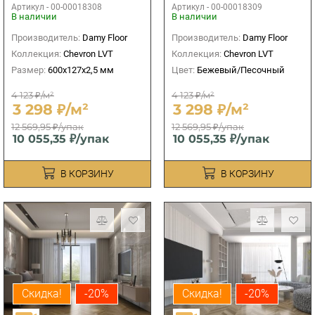
Рояль
Тюильри
Артикул -
00-00018308
Артикул -
00-00018309
В наличии
В наличии
Производитель:
Damy Floor
Производитель:
Damy Floor
Коллекция:
Chevron LVT
Коллекция:
Chevron LVT
Размер:
600х127х2,5 мм
Цвет:
Бежевый/Песочный
4 123 ₽/м²
4 123 ₽/м²
3 298 ₽/м²
3 298 ₽/м²
12 569,95 ₽/упак
12 569,95 ₽/упак
10 055,35 ₽/упак
10 055,35 ₽/упак
В КОРЗИНУ
В КОРЗИНУ
Скидка!
-20%
Скидка!
-20%