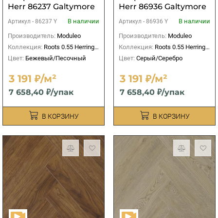
Herr 86237 Galtymore
Herr 86936 Galtymore
Oak
Oak
В наличии
В наличии
Артикул -
86237 Y
Артикул -
86936 Y
Производитель:
Moduleo
Производитель:
Moduleo
Коллекция:
Roots 0.55 Herringbone
Коллекция:
Roots 0.55 Herringbone
Цвет:
Бежевый/Песочный
Цвет:
Серый/Серебро
3 191 ₽/м²
3 191 ₽/м²
7 658,40 ₽/упак
7 658,40 ₽/упак
В КОРЗИНУ
В КОРЗИНУ