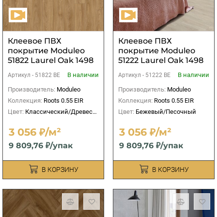
Клеевое ПВХ
Клеевое ПВХ
покрытие Moduleo
покрытие Moduleo
51822 Laurel Oak 1498
51222 Laurel Oak 1498
мм
мм
В наличии
В наличии
Артикул -
51822 BE
Артикул -
51222 BE
Производитель:
Moduleo
Производитель:
Moduleo
Коллекция:
Roots 0.55 EIR
Коллекция:
Roots 0.55 EIR
Цвет:
Классический/Древесный
Цвет:
Бежевый/Песочный
3 056 ₽/м²
3 056 ₽/м²
9 809,76 ₽/упак
9 809,76 ₽/упак
В КОРЗИНУ
В КОРЗИНУ