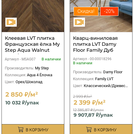
Скидка!
-20%
Клеевая LVT плитка
Кварц-виниловая
Французская ёлка My
плитка LVT Damy
Step Aqua Walnut
Floor Family Дуб
Nero/Орех Неро
Селект
В наличии
Артикул -
00-00018296
Артикул -
MSAG07
MSAG07
В наличии
Производитель:
My Step
Производитель:
Damy Floor
Коллекция:
Aqua 4 Ёлочка
Коллекция:
Family LVT
Цвет:
Орех/Шоколад
Цвет:
Классический/Древесный
2 850 ₽/м²
2 999 ₽/м²
2 399 ₽/м²
10 032 ₽/упак
12 385,87 ₽/упак
9 907,87 ₽/упак
В КОРЗИНУ
В КОРЗИНУ