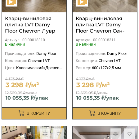
Кварц-виниловая
Кварц-виниловая
плитка LVT Damy
плитка LVT Damy
Floor Chevron Лувр
Floor Chevron Сен-
Жермен
Артикул -
00-00018310
Артикул -
00-00018311
В наличии
В наличии
Производитель:
Damy Floor
Производитель:
Damy Floor
Коллекция:
Chevron LVT
Коллекция:
Chevron LVT
Цвет:
Классический/Древесный
Размер:
600х127х2,5 мм
4 123 ₽/м²
4 123 ₽/м²
3 298 ₽/м²
3 298 ₽/м²
12 569,95 ₽/упак
12 569,95 ₽/упак
10 055,35 ₽/упак
10 055,35 ₽/упак
В КОРЗИНУ
В КОРЗИНУ