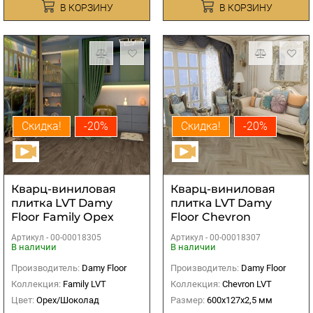
В КОРЗИНУ
В КОРЗИНУ
Скидка!
-20%
Скидка!
-20%
Кварц-виниловая
Кварц-виниловая
плитка LVT Damy
плитка LVT Damy
Floor Family Орех
Floor Chevron
Американский
Версаль
Артикул -
00-00018305
Артикул -
00-00018307
В наличии
В наличии
Производитель:
Damy Floor
Производитель:
Damy Floor
Коллекция:
Family LVT
Коллекция:
Chevron LVT
Цвет:
Орех/Шоколад
Размер:
600х127х2,5 мм