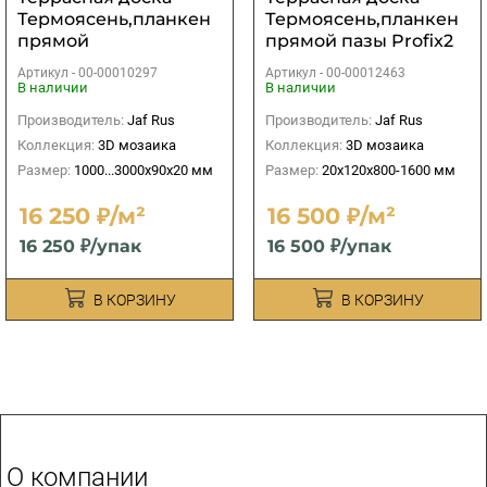
Термоясень,планкен
Термоясень,планкен
прямой
прямой пазы Profix2
профиль,экстра
20х120х900-3000 мм
Артикул -
00-00010297
Артикул -
00-00012463
20х90х1000...3000 мм
В наличии
В наличии
Производитель:
Jaf Rus
Производитель:
Jaf Rus
Коллекция:
3D мозаика
Коллекция:
3D мозаика
Размер:
1000...3000х90х20 мм
Размер:
20х120х800-1600 мм
16 250 ₽/м²
16 500 ₽/м²
16 250 ₽/упак
16 500 ₽/упак
В КОРЗИНУ
В КОРЗИНУ
О компании