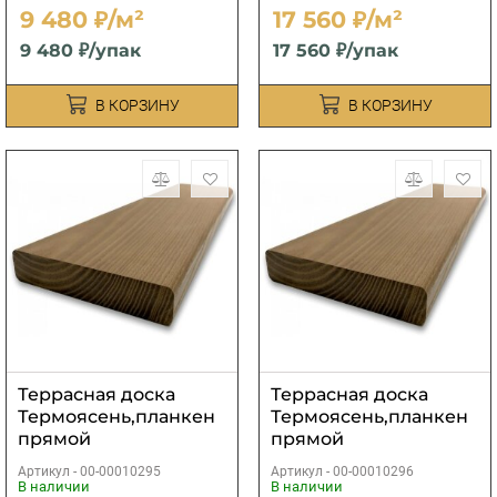
9 480 ₽/м²
17 560 ₽/м²
9 480 ₽/упак
17 560 ₽/упак
В КОРЗИНУ
В КОРЗИНУ
Террасная доска
Террасная доска
Термоясень,планкен
Термоясень,планкен
прямой
прямой
профиль,экстра
профиль,экстра
Артикул -
00-00010295
Артикул -
00-00010296
20х155х1000...3000 мм
20х110х1000...3000 мм
В наличии
В наличии