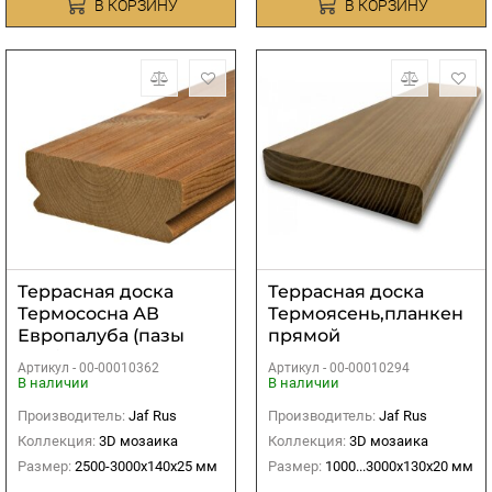
В КОРЗИНУ
В КОРЗИНУ
Террасная доска
Террасная доска
Термососна АВ
Термоясень,планкен
Европалуба (пазы
прямой
Profix2) 25х140х2500-
профиль,экстра
Артикул -
00-00010362
Артикул -
00-00010294
3000 мм
20х130х1000...3000 мм
В наличии
В наличии
Производитель:
Jaf Rus
Производитель:
Jaf Rus
Коллекция:
3D мозаика
Коллекция:
3D мозаика
Размер:
2500-3000х140х25 мм
Размер:
1000...3000х130х20 мм