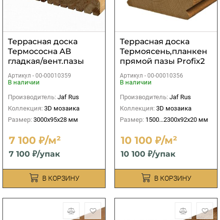
Террасная доска
Террасная доска
Термососна АВ
Термоясень,планкен
гладкая/вент.пазы
прямой пазы Profix2
28х95х3000 мм
20х92х1500...2300 мм
Артикул -
00-00010359
Артикул -
00-00010356
В наличии
В наличии
Производитель:
Jaf Rus
Производитель:
Jaf Rus
Коллекция:
3D мозаика
Коллекция:
3D мозаика
Размер:
3000х95х28 мм
Размер:
1500...2300х92х20 мм
7 100 ₽/м²
10 100 ₽/м²
7 100 ₽/упак
10 100 ₽/упак
В КОРЗИНУ
В КОРЗИНУ