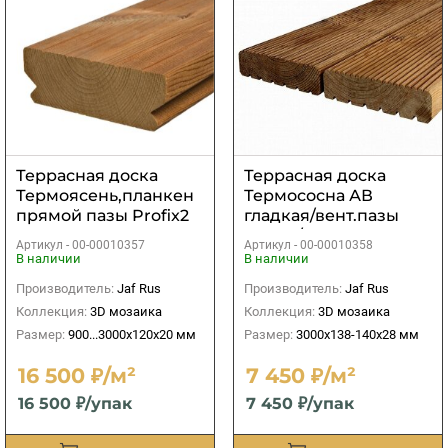
Террасная доска
Террасная доска
Термоясень,планкен
Термососна АВ
прямой пазы Profix2
гладкая/вент.пазы
20х120х900...3000 мм
28х138/140х3000 мм
Артикул -
00-00010357
Артикул -
00-00010358
В наличии
В наличии
Производитель:
Jaf Rus
Производитель:
Jaf Rus
Коллекция:
3D мозаика
Коллекция:
3D мозаика
Размер:
900...3000х120х20 мм
Размер:
3000х138-140х28 мм
16 500 ₽/м²
7 450 ₽/м²
16 500 ₽/упак
7 450 ₽/упак