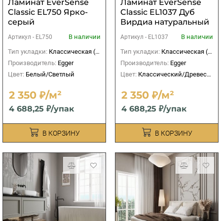
Ламинат EverSense
Ламинат EverSense
Classic EL750 Ярко-
Classic EL1037 Дуб
серый
Вирдиа натуральный
светлый
В наличии
В наличии
Артикул -
EL750
Артикул -
EL1037
Тип укладки:
Классическая (прямая)
Тип укладки:
Классическая (прямая)
Производитель:
Egger
Производитель:
Egger
Цвет:
Белый/Светлый
Цвет:
Классический/Древесный
2 350 ₽/м²
2 350 ₽/м²
4 688,25 ₽/упак
4 688,25 ₽/упак
В КОРЗИНУ
В КОРЗИНУ