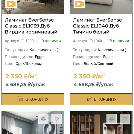
Ламинат EverSense
Ламинат EverSense
Classic EL1039 Дуб
Classic EL1040 Дуб
Вирдиа коричневый
Тичино белый
В наличии
В наличии
Артикул -
EL1039
Артикул -
EL1040
Тип укладки:
Классическая (прямая)
Тип укладки:
Классическая (прямая)
Производитель:
Egger
Производитель:
Egger
Цвет:
Орех/Шоколад
Цвет:
Белый/Светлый
2 350 ₽/м²
2 350 ₽/м²
4 688,25 ₽/упак
4 688,25 ₽/упак
В КОРЗИНУ
В КОРЗИНУ