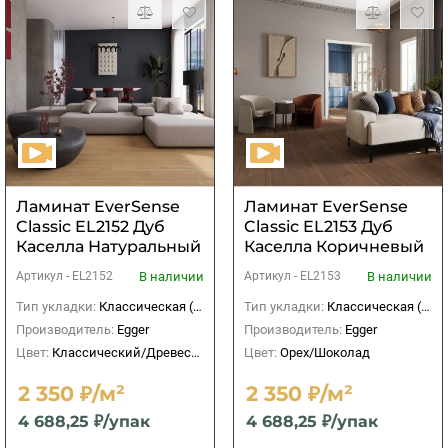
Ламинат EverSense
Ламинат EverSense
Classic EL2152 Дуб
Classic EL2153 Дуб
Каселла Натуральный
Каселла Коричневый
В наличии
В наличии
Артикул -
EL2152
Артикул -
EL2153
Тип укладки:
Классическая (прямая)
Тип укладки:
Классическая (прямая)
Производитель:
Egger
Производитель:
Egger
Цвет:
Классический/Древесный
Цвет:
Орех/Шоколад
2 350 ₽/м²
2 350 ₽/м²
4 688,25 ₽/упак
4 688,25 ₽/упак