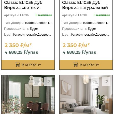
Classic EL1036 Дуб
Classic EL1038 Дуб
Вирдиа светлый
Вирдиа натуральный
В наличии
В наличии
Артикул -
EL1036
Артикул -
EL1038
Тип укладки:
Классическая (прямая)
Тип укладки:
Классическая (прямая)
Производитель:
Egger
Производитель:
Egger
Цвет:
Классический/Древесный
Цвет:
Классический/Древесный
2 350 ₽/м²
2 350 ₽/м²
4 688,25 ₽/упак
4 688,25 ₽/упак
В КОРЗИНУ
В КОРЗИНУ