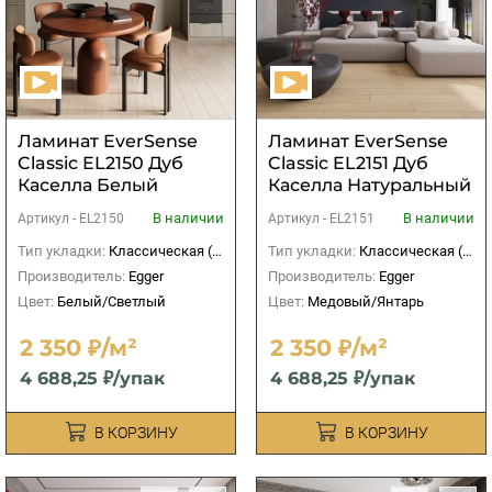
Ламинат EverSense
Ламинат EverSense
Classic EL2150 Дуб
Classic EL2151 Дуб
Каселла Белый
Каселла Натуральный
светлый
В наличии
В наличии
Артикул -
EL2150
Артикул -
EL2151
Тип укладки:
Классическая (прямая)
Тип укладки:
Классическая (прямая)
Производитель:
Egger
Производитель:
Egger
Цвет:
Белый/Светлый
Цвет:
Медовый/Янтарь
2 350 ₽/м²
2 350 ₽/м²
4 688,25 ₽/упак
4 688,25 ₽/упак
В КОРЗИНУ
В КОРЗИНУ