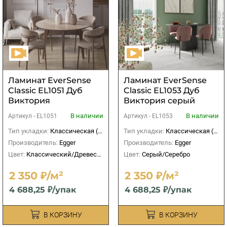
Ламинат EverSense
Ламинат EverSense
Classic EL1051 Дуб
Classic EL1053 Дуб
Виктория
Виктория cерый
натуральный светлый
В наличии
В наличии
Артикул -
EL1051
Артикул -
EL1053
Тип укладки:
Классическая (прямая)
Тип укладки:
Классическая (прямая)
Производитель:
Egger
Производитель:
Egger
Цвет:
Классический/Древесный
Цвет:
Серый/Серебро
2 350 ₽/м²
2 350 ₽/м²
4 688,25 ₽/упак
4 688,25 ₽/упак
В КОРЗИНУ
В КОРЗИНУ