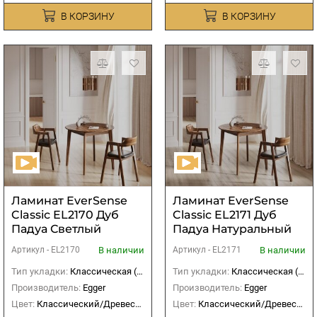
В КОРЗИНУ
В КОРЗИНУ
Ламинат EverSense
Ламинат EverSense
Classic EL2170 Дуб
Classic EL2171 Дуб
Падуа Светлый
Падуа Натуральный
В наличии
В наличии
Артикул -
EL2170
Артикул -
EL2171
Тип укладки:
Классическая (прямая)
Тип укладки:
Классическая (прямая)
Производитель:
Egger
Производитель:
Egger
Цвет:
Классический/Древесный
Цвет:
Классический/Древесный