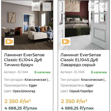
Ламинат EverSense
Ламинат EverSense
Classic EL1044 Дуб
Classic EL1045 Дуб
Тичино браун
Лаваредо серый
В наличии
В наличии
Артикул -
EL1044
Артикул -
EL1045
Тип укладки:
Классическая (прямая)
Тип укладки:
Классическая (прямая)
Производитель:
Egger
Производитель:
Egger
Цвет:
Орех/Шоколад
Цвет:
Серый/Серебро
2 350 ₽/м²
2 350 ₽/м²
4 688,25 ₽/упак
4 688,25 ₽/упак