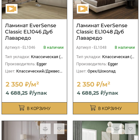
Ламинат EverSense
Ламинат EverSense
Classic EL1046 Дуб
Classic EL1048 Дуб
Лаваредо
Лаваредо
натуральный светлый
коричневый
В наличии
В наличии
Артикул -
EL1046
Артикул -
EL1048
Тип укладки:
Классическая (прямая)
Тип укладки:
Классическая (прямая)
Производитель:
Egger
Производитель:
Egger
Цвет:
Классический/Древесный
Цвет:
Орех/Шоколад
2 350 ₽/м²
2 350 ₽/м²
4 688,25 ₽/упак
4 688,25 ₽/упак
В КОРЗИНУ
В КОРЗИНУ