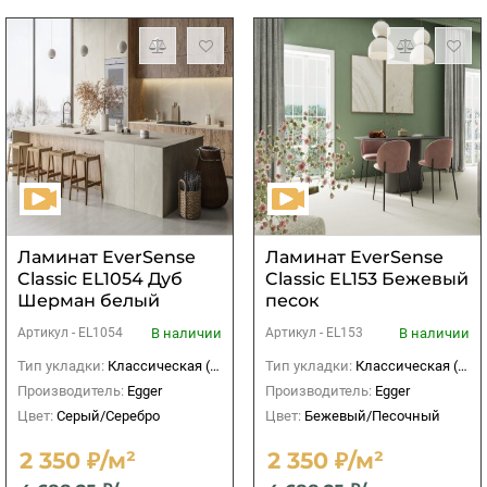
Ламинат EverSensе
Ламинат EverSense
Classic EL1054 Дуб
Classic EL153 Бежевый
Шерман белый
песок
В наличии
В наличии
Артикул -
EL1054
Артикул -
EL153
Тип укладки:
Классическая (прямая)
Тип укладки:
Классическая (прямая)
Производитель:
Egger
Производитель:
Egger
Цвет:
Серый/Серебро
Цвет:
Бежевый/Песочный
2 350 ₽/м²
2 350 ₽/м²