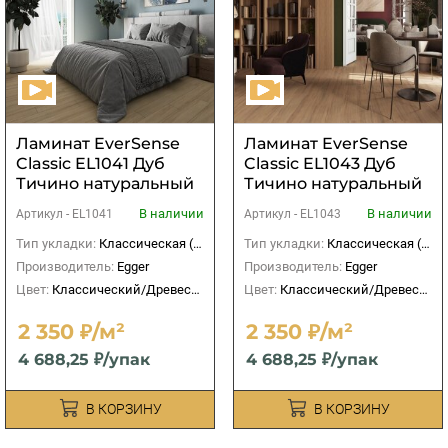
Ламинат EverSense
Ламинат EverSense
Classic EL1041 Дуб
Classic EL1043 Дуб
Тичино натуральный
Тичино натуральный
светлый
В наличии
В наличии
Артикул -
EL1041
Артикул -
EL1043
Тип укладки:
Классическая (прямая)
Тип укладки:
Классическая (прямая)
Производитель:
Egger
Производитель:
Egger
Цвет:
Классический/Древесный
Цвет:
Классический/Древесный
2 350 ₽/м²
2 350 ₽/м²
4 688,25 ₽/упак
4 688,25 ₽/упак
В КОРЗИНУ
В КОРЗИНУ