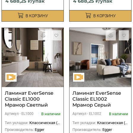
4 688,25 ₽/упак
4 688,25 ₽/упак
В КОРЗИНУ
В КОРЗИНУ
Ламинат EverSense
Ламинат EverSense
Classic EL1000
Classic EL1002
Мрамор Светлый
Мрамор Серый
В наличии
В наличии
Артикул -
EL1000
Артикул -
EL1002
Тип укладки:
Классическая (прямая)
Тип укладки:
Классическая (прямая)
Производитель:
Egger
Производитель:
Egger