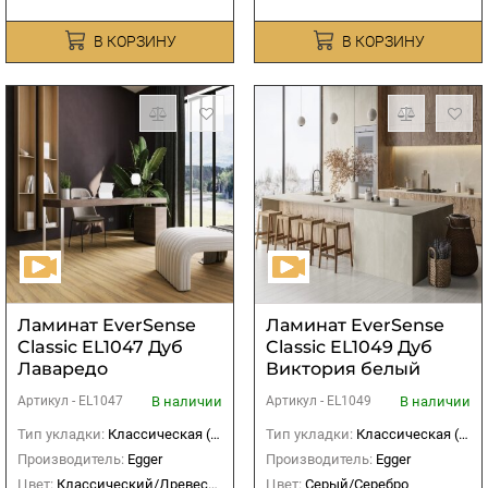
В КОРЗИНУ
В КОРЗИНУ
Ламинат EverSense
Ламинат EverSense
Classic EL1047 Дуб
Classic EL1049 Дуб
Лаваредо
Виктория белый
натуральный
В наличии
В наличии
Артикул -
EL1047
Артикул -
EL1049
Тип укладки:
Классическая (прямая)
Тип укладки:
Классическая (прямая)
Производитель:
Egger
Производитель:
Egger
Цвет:
Классический/Древесный
Цвет:
Серый/Серебро