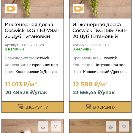
Инженерная доска
Инженерная доска
Coswick T&G 1163-7831-
Coswick T&G 1135-7831-
20 Дуб Титановый
20 Дуб Титановый
буфф рустикальный
буфф рустикальный
Артикул -
1163-7831-20
Артикул -
1135-7831-20
В наличии
В наличии
Производитель:
Coswick
Производитель:
Coswick
Коллекция:
Натуральная палитра
Коллекция:
Натуральная палитра
Цвет:
Классический/Древесный
Цвет:
Классический/Древесный
11 013 ₽/м²
12 588 ₽/м²
20 484,18 ₽/упак
23 665,44 ₽/упак
В КОРЗИНУ
В КОРЗИНУ