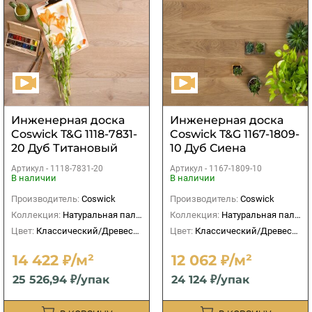
Инженерная доска
Инженерная доска
Coswick T&G 1118-7831-
Coswick T&G 1167-1809-
20 Дуб Титановый
10 Дуб Сиена
буфф рустикальный
Натуральная
Артикул -
1118-7831-20
Артикул -
1167-1809-10
В наличии
В наличии
Производитель:
Coswick
Производитель:
Coswick
Коллекция:
Натуральная палитра
Коллекция:
Натуральная палитра
Цвет:
Классический/Древесный
Цвет:
Классический/Древесный
14 422 ₽/м²
12 062 ₽/м²
25 526,94 ₽/упак
24 124 ₽/упак