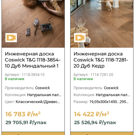
Инженерная доска
Инженерная доска
Coswick T&G 1118-3854-
Coswick T&G 1118-7281-
10 Дуб Миндальный 1
20 Дуб Кедр
Натур
рустикальный
Артикул -
1118-3854-10
Артикул -
1118-7281-20
Черектер
В наличии
В наличии
Производитель:
Coswick
Производитель:
Coswick
Коллекция:
Натуральная палитра
Коллекция:
Натуральная палитра
Цвет:
Классический/Древесный
Размер:
19,05х300х1450...2950 мм
16 783 ₽/м²
14 422 ₽/м²
29 705,91 ₽/упак
25 526,94 ₽/упак