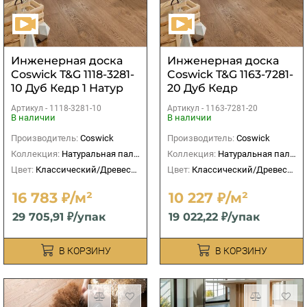
Инженерная доска
Инженерная доска
Coswick T&G 1118-3281-
Coswick T&G 1163-7281-
10 Дуб Кедр 1 Натур
20 Дуб Кедр
рустикальный
Артикул -
1118-3281-10
Артикул -
1163-7281-20
Черектер
В наличии
В наличии
Производитель:
Coswick
Производитель:
Coswick
Коллекция:
Натуральная палитра
Коллекция:
Натуральная палитра
Цвет:
Классический/Древесный
Цвет:
Классический/Древесный
16 783 ₽/м²
10 227 ₽/м²
29 705,91 ₽/упак
19 022,22 ₽/упак
В КОРЗИНУ
В КОРЗИНУ