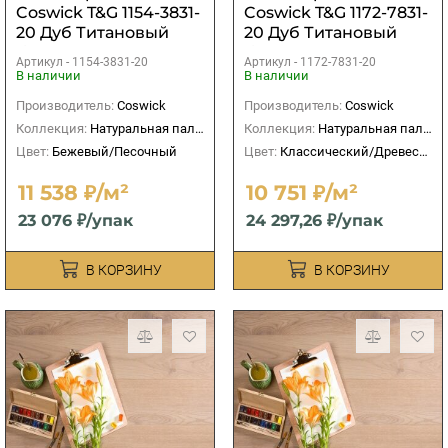
Coswick T&G 1154-3831-
Coswick T&G 1172-7831-
20 Дуб Титановый
20 Дуб Титановый
буфф рустикальный
буфф рустикальный
Артикул -
1154-3831-20
Артикул -
1172-7831-20
В наличии
В наличии
Производитель:
Coswick
Производитель:
Coswick
Коллекция:
Натуральная палитра
Коллекция:
Натуральная палитра
Цвет:
Бежевый/Песочный
Цвет:
Классический/Древесный
11 538 ₽/м²
10 751 ₽/м²
23 076 ₽/упак
24 297,26 ₽/упак
В КОРЗИНУ
В КОРЗИНУ