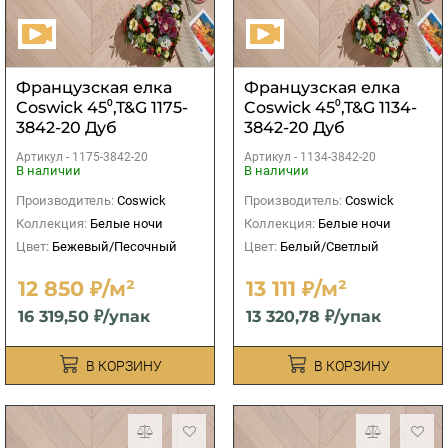
Французская елка
Французская елка
Coswick 45⁰,T&G 1175-
Coswick 45⁰,T&G 1134-
3842-20 Дуб
3842-20 Дуб
Акварельный белый
Акварельный белый
Артикул -
1175-3842-20
Артикул -
1134-3842-20
рустикальный 1
рустикальный 1
В наличии
В наличии
Коммон
Коммон
Производитель:
Coswick
Производитель:
Coswick
Коллекция:
Белые ночи
Коллекция:
Белые ночи
Цвет:
Бежевый/Песочный
Цвет:
Белый/Светлый
12 850 ₽/м²
13 111 ₽/м²
16 319,50 ₽/упак
13 320,78 ₽/упак
В КОРЗИНУ
В КОРЗИНУ