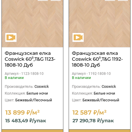
Французская елка
Французская елка
Coswick 60⁰,T&G 1123-
Coswick 60⁰,T&G 1192-
1808-10 Дуб
1808-10 Дуб
Ванильный S&B
Ванильный S&B
Артикул -
1123-1808-10
Артикул -
1192-1808-10
В наличии
В наличии
Производитель:
Coswick
Производитель:
Coswick
Коллекция:
Белые ночи
Коллекция:
Белые ночи
Цвет:
Бежевый/Песочный
Цвет:
Бежевый/Песочный
13 899 ₽/м²
12 587 ₽/м²
15 483,49 ₽/упак
27 290,78 ₽/упак