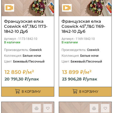
Французская елка
Французская елка
Coswick 45⁰,T&G 1173-
Coswick 45⁰,T&G 1169-
1842-10 Дуб
1842-10 Дуб
Акварельный белый
Акварельный белый
Артикул -
1173-1842-10
Артикул -
1169-1842-10
S&B
S&B
В наличии
В наличии
Производитель:
Coswick
Производитель:
Coswick
Коллекция:
Белые ночи
Коллекция:
Белые ночи
Цвет:
Бежевый/Песочный
Цвет:
Бежевый/Песочный
12 850 ₽/м²
13 899 ₽/м²
20 791,30 ₽/упак
23 906,28 ₽/упак
В КОРЗИНУ
В КОРЗИНУ