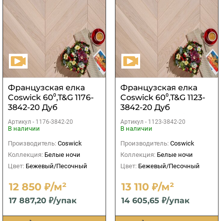
Французская елка
Французская елка
Coswick 60⁰,T&G 1176-
Coswick 60⁰,T&G 1123-
3842-20 Дуб
3842-20 Дуб
Акварельный белый
Акварельный белый
Артикул -
1176-3842-20
Артикул -
1123-3842-20
рустикальный 1
рустикальный 1
В наличии
В наличии
Коммон
Коммон
Производитель:
Coswick
Производитель:
Coswick
Коллекция:
Белые ночи
Коллекция:
Белые ночи
Цвет:
Бежевый/Песочный
Цвет:
Бежевый/Песочный
12 850 ₽/м²
13 110 ₽/м²
17 887,20 ₽/упак
14 605,65 ₽/упак