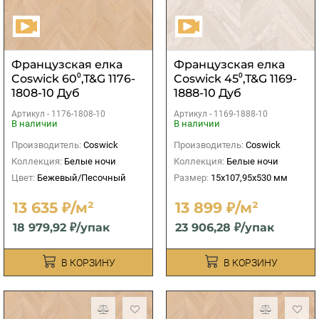
Французская елка
Французская елка
Coswick 60⁰,T&G 1176-
Coswick 45⁰,T&G 1169-
1808-10 Дуб
1888-10 Дуб
Ванильный S&B
Кристально белый
Артикул -
1176-1808-10
Артикул -
1169-1888-10
S&B
В наличии
В наличии
Производитель:
Coswick
Производитель:
Coswick
Коллекция:
Белые ночи
Коллекция:
Белые ночи
Цвет:
Бежевый/Песочный
Размер:
15х107,95х530 мм
13 635 ₽/м²
13 899 ₽/м²
18 979,92 ₽/упак
23 906,28 ₽/упак
В КОРЗИНУ
В КОРЗИНУ