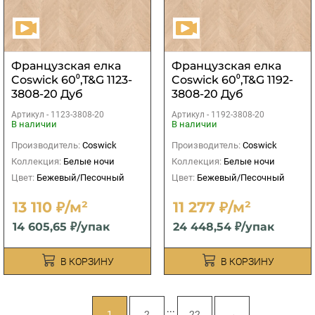
Французская елка
Французская елка
Coswick 60⁰,T&G 1123-
Coswick 60⁰,T&G 1192-
3808-20 Дуб
3808-20 Дуб
Ванильный
Ванильный
Артикул -
1123-3808-20
Артикул -
1192-3808-20
рустикальный 1
рустикальный 1
В наличии
В наличии
Коммон
Коммон
Производитель:
Coswick
Производитель:
Coswick
Коллекция:
Белые ночи
Коллекция:
Белые ночи
Цвет:
Бежевый/Песочный
Цвет:
Бежевый/Песочный
13 110 ₽/м²
11 277 ₽/м²
14 605,65 ₽/упак
24 448,54 ₽/упак
В КОРЗИНУ
В КОРЗИНУ
...
1
2
22
→