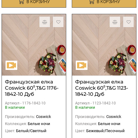
В КОРЗИНУ
В КОРЗИНУ
Французская елка
Французская елка
Coswick 60⁰,T&G 1176-
Coswick 60⁰,T&G 1123-
1842-10 Дуб
1842-10 Дуб
Акварельный белый
Акварельный белый
Артикул -
1176-1842-10
Артикул -
1123-1842-10
S&B
S&B
В наличии
В наличии
Производитель:
Coswick
Производитель:
Coswick
Коллекция:
Белые ночи
Коллекция:
Белые ночи
Цвет:
Белый/Светлый
Цвет:
Бежевый/Песочный