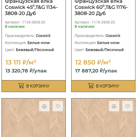
Французская елка
Французская елка
Coswick 45⁰,T&G 1134-
Coswick 60⁰,T&G 1176-
3808-20 Дуб
3808-20 Дуб
Ванильный
Ванильный
Артикул -
1134-3808-20
Артикул -
1176-3808-20
рустикальный 1
рустикальный 1
В наличии
В наличии
Коммон
Коммон
Производитель:
Coswick
Производитель:
Coswick
Коллекция:
Белые ночи
Коллекция:
Белые ночи
Цвет:
Бежевый/Песочный
Цвет:
Бежевый/Песочный
13 111 ₽/м²
12 850 ₽/м²
13 320,78 ₽/упак
17 887,20 ₽/упак
В КОРЗИНУ
В КОРЗИНУ