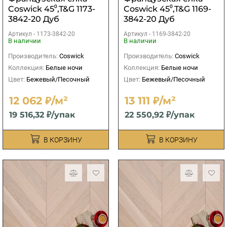
Coswick 45⁰,T&G 1173-
Coswick 45⁰,T&G 1169-
3842-20 Дуб
3842-20 Дуб
Акварельный белый
Акварельный белый
Артикул -
1173-3842-20
Артикул -
1169-3842-20
рустикальный 1
рустикальный 1
В наличии
В наличии
Коммон
Коммон
Производитель:
Coswick
Производитель:
Coswick
Коллекция:
Белые ночи
Коллекция:
Белые ночи
Цвет:
Бежевый/Песочный
Цвет:
Бежевый/Песочный
12 062 ₽/м²
13 111 ₽/м²
19 516,32 ₽/упак
22 550,92 ₽/упак
В КОРЗИНУ
В КОРЗИНУ