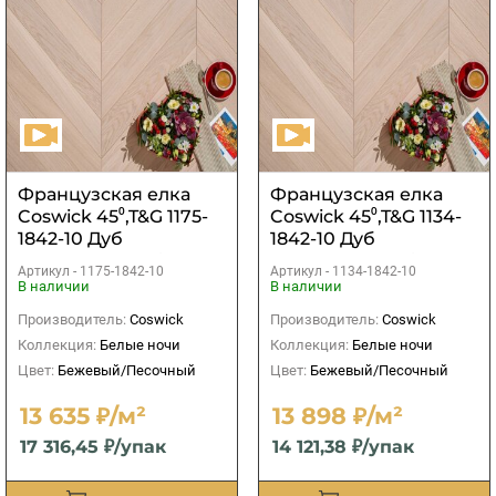
Французская елка
Французская елка
Coswick 45⁰,T&G 1175-
Coswick 45⁰,T&G 1134-
1842-10 Дуб
1842-10 Дуб
Акварельный белый
Акварельный белый
Артикул -
1175-1842-10
Артикул -
1134-1842-10
S&B
S&B
В наличии
В наличии
Производитель:
Coswick
Производитель:
Coswick
Коллекция:
Белые ночи
Коллекция:
Белые ночи
Цвет:
Бежевый/Песочный
Цвет:
Бежевый/Песочный
13 635 ₽/м²
13 898 ₽/м²
17 316,45 ₽/упак
14 121,38 ₽/упак