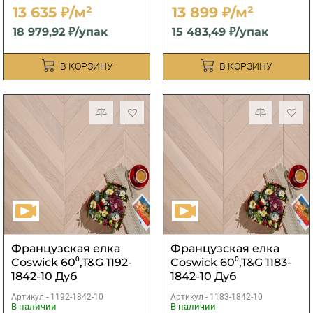
13 635 ₽/м²
13 899 ₽/м²
18 979,92 ₽/упак
15 483,49 ₽/упак
В КОРЗИНУ
В КОРЗИНУ
Французская елка
Французская елка
Coswick 60⁰,T&G 1192-
Coswick 60⁰,T&G 1183-
1842-10 Дуб
1842-10 Дуб
Акварельный белый
Акварельный белый
Артикул -
1192-1842-10
Артикул -
1183-1842-10
S&B
S&B
В наличии
В наличии