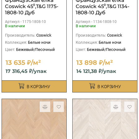
Французская елка
Французская елка
Coswick 45⁰,T&G 1175-
Coswick 45⁰,T&G 1134-
1808-10 Дуб
1808-10 Дуб
Ванильный S&B
Ванильный S&B
Артикул -
1175-1808-10
Артикул -
1134-1808-10
В наличии
В наличии
Производитель:
Coswick
Производитель:
Coswick
Коллекция:
Белые ночи
Коллекция:
Белые ночи
Цвет:
Бежевый/Песочный
Цвет:
Бежевый/Песочный
13 635 ₽/м²
13 898 ₽/м²
17 316,45 ₽/упак
14 121,38 ₽/упак
В КОРЗИНУ
В КОРЗИНУ