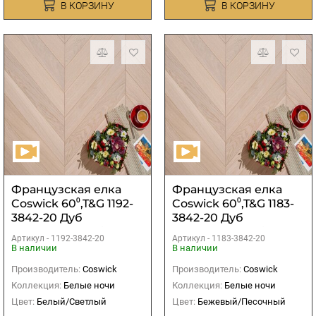
В КОРЗИНУ
В КОРЗИНУ
Французская елка
Французская елка
Coswick 60⁰,T&G 1192-
Coswick 60⁰,T&G 1183-
3842-20 Дуб
3842-20 Дуб
Акварельный белый
Акварельный белый
Артикул -
1192-3842-20
Артикул -
1183-3842-20
рустикальный 1
рустикальный 1
В наличии
В наличии
Коммон
Коммон
Производитель:
Coswick
Производитель:
Coswick
Коллекция:
Белые ночи
Коллекция:
Белые ночи
Цвет:
Белый/Светлый
Цвет:
Бежевый/Песочный