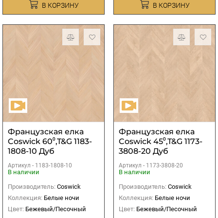
В КОРЗИНУ
В КОРЗИНУ
Французская елка
Французская елка
Coswick 60⁰,T&G 1183-
Coswick 45⁰,T&G 1173-
1808-10 Дуб
3808-20 Дуб
Ванильный S&B
Ванильный
Артикул -
1183-1808-10
Артикул -
1173-3808-20
рустикальный 1
В наличии
В наличии
Коммон
Производитель:
Coswick
Производитель:
Coswick
Коллекция:
Белые ночи
Коллекция:
Белые ночи
Цвет:
Бежевый/Песочный
Цвет:
Бежевый/Песочный