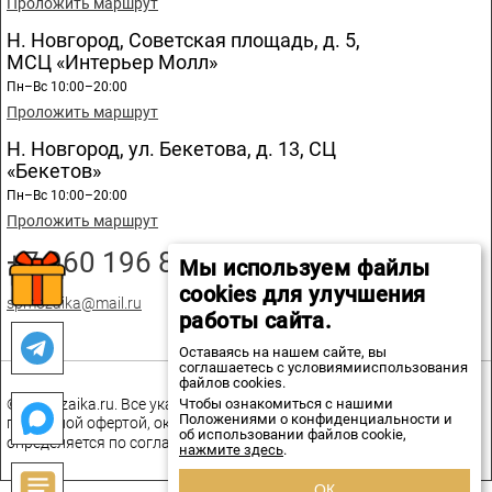
Проложить маршрут
Н. Новгород, Советская площадь, д. 5,
МСЦ «Интерьер Молл»
Пн–Вс 10:00–20:00
Проложить маршрут
Н. Новгород, ул. Бекетова, д. 13, СЦ
«Бекетов»
Пн–Вс 10:00–20:00
Проложить маршрут
+7 960 196 89 20
Мы используем файлы
cookies для улучшения
spmozaika@mail.ru
работы сайта.
Оставаясь на нашем сайте, вы
соглашаетесь с условиямииспользования
файлов cookies.
Чтобы ознакомиться с нашими
© spmozaika.ru. Все указанные на сайте цены не являются
Положениями о конфиденциальности и
публичной офертой, окончательная стоимость товаров
об использовании файлов cookie,
определяется по соглашению сторон.
нажмите здесь
.
ОК