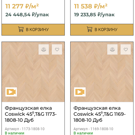
11 277 ₽/м²
11 538 ₽/м²
24 448,54 ₽/упак
19 233,85 ₽/упак
В КОРЗИНУ
В КОРЗИНУ
Французская елка
Французская елка
Coswick 45⁰,T&G 1173-
Coswick 45⁰,T&G 1169-
1808-10 Дуб
1808-10 Дуб
Ванильный S&B
Ванильный S&B
Артикул -
1173-1808-10
Артикул -
1169-1808-10
15х82,55х490 мм
15х107,95х530 мм
В наличии
В наличии