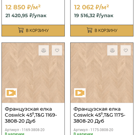
12 850 ₽/м²
12 062 ₽/м²
21 420,95 ₽/упак
19 516,32 ₽/упак
В КОРЗИНУ
В КОРЗИНУ
Французская елка
Французская елка
Coswick 45⁰,T&G 1169-
Coswick 45⁰,T&G 1175-
3808-20 Дуб
3808-20 Дуб
Ванильный
Ванильный
Артикул -
1169-3808-20
Артикул -
1175-3808-20
рустикальный 1
рустикальный 1
В наличии
В наличии