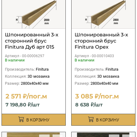
Шпонированный 3-х
Шпонированный 3-х
сторонний брус
сторонний брус
Finitura Дуб арт 015
Finitura Орех
40х40х2800 мм
американский
Артикул -
00-00006297
Артикул -
00-00010403
40х40х2800 мм
В наличии
В наличии
Производитель:
Finitura
Производитель:
Finitura
Коллекция:
3D мозаика
Коллекция:
3D мозаика
Размер:
2800х40х40 мм
Размер:
2800х40х40 мм
2 571 ₽/пог.м
3 085 ₽/пог.м
7 198,80 ₽/шт
8 638 ₽/шт
В КОРЗИНУ
В КОРЗИНУ