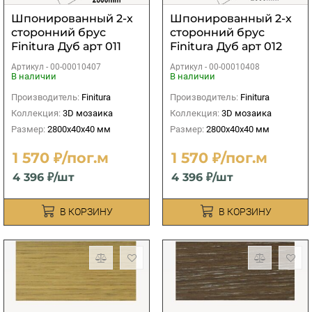
Шпонированный 2-х
Шпонированный 2-х
сторонний брус
сторонний брус
Finitura Дуб арт 011
Finitura Дуб арт 012
40х40х2800 мм
40х40х2800 мм
Артикул -
00-00010407
Артикул -
00-00010408
В наличии
В наличии
Производитель:
Finitura
Производитель:
Finitura
Коллекция:
3D мозаика
Коллекция:
3D мозаика
Размер:
2800х40х40 мм
Размер:
2800х40х40 мм
1 570 ₽/пог.м
1 570 ₽/пог.м
4 396 ₽/шт
4 396 ₽/шт
В КОРЗИНУ
В КОРЗИНУ