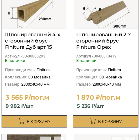
Шпонированный 4-х
Шпонированный 2-х
сторонний брус
сторонний брус
Finitura Дуб арт 15
Finitura Орех
40х40х2800 мм
американский
Артикул -
00-00006293
Артикул -
00-00010419
40х40х2800 мм
В наличии
В наличии
Производитель:
Finitura
Производитель:
Finitura
Коллекция:
3D мозаика
Коллекция:
3D мозаика
Размер:
2800х40х40 мм
Размер:
2800х40х40 мм
3 565 ₽/пог.м
1 870 ₽/пог.м
9 982 ₽/шт
5 236 ₽/шт
В КОРЗИНУ
В КОРЗИНУ