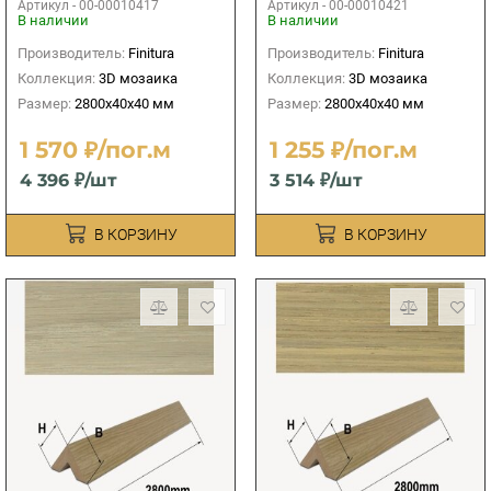
Артикул -
00-00010417
Артикул -
00-00010421
40х40х2800 мм
В наличии
В наличии
Производитель:
Finitura
Производитель:
Finitura
Коллекция:
3D мозаика
Коллекция:
3D мозаика
Размер:
2800х40х40 мм
Размер:
2800х40х40 мм
1 570 ₽/пог.м
1 255 ₽/пог.м
4 396 ₽/шт
3 514 ₽/шт
В КОРЗИНУ
В КОРЗИНУ