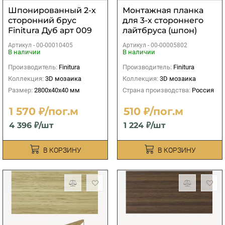
Шпонированный 2-х
Монтажная планка
сторонний брус
для 3-х стороннего
Finitura Дуб арт 009
лайтбруса (шпон)
40х40х2800 мм
длина 2400 мм
Артикул -
00-00010405
Артикул -
00-00005802
В наличии
В наличии
Производитель:
Finitura
Производитель:
Finitura
Коллекция:
3D мозаика
Коллекция:
3D мозаика
Размер:
2800х40х40 мм
Страна производства:
Россия
1 570 ₽/пог.м
510 ₽/пог.м
4 396 ₽/шт
1 224 ₽/шт
В КОРЗИНУ
В КОРЗИНУ