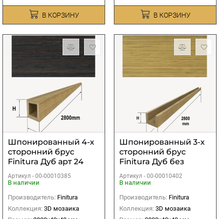
В КОРЗИНУ
В КОРЗИНУ
Шпонированный 4-х
Шпонированный 3-х
сторонний брус
сторонний брус
Finitura Дуб арт 24
Finitura Дуб без
40х40х2800 мм
покрытия
Артикул -
00-00010385
Артикул -
00-00010402
40х40х2800 мм
В наличии
В наличии
Производитель:
Finitura
Производитель:
Finitura
Коллекция:
3D мозаика
Коллекция:
3D мозаика