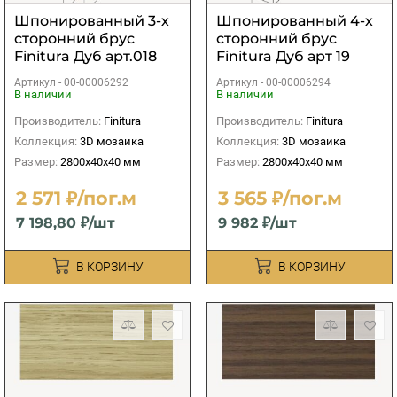
Шпонированный 3-х
Шпонированный 4-х
сторонний брус
сторонний брус
Finitura Дуб арт.018
Finitura Дуб арт 19
40х40х2800 мм
40х40х2800 мм
Артикул -
00-00006292
Артикул -
00-00006294
В наличии
В наличии
Производитель:
Finitura
Производитель:
Finitura
Коллекция:
3D мозаика
Коллекция:
3D мозаика
Размер:
2800х40х40 мм
Размер:
2800х40х40 мм
2 571 ₽/пог.м
3 565 ₽/пог.м
7 198,80 ₽/шт
9 982 ₽/шт
В КОРЗИНУ
В КОРЗИНУ