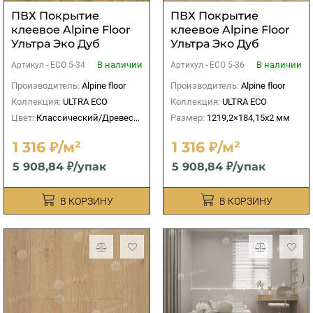
ПВХ Покрытие
ПВХ Покрытие
клеевое Alpine Floor
клеевое Alpine Floor
Ультра Эко Дуб
Ультра Эко Дуб
Имперский
Скандинавия
В наличии
В наличии
Артикул -
ЕСО 5-34
Артикул -
ЕСО 5-36
Производитель:
Alpine floor
Производитель:
Alpine floor
Коллекция:
ULTRA ECO
Коллекция:
ULTRA ECO
Цвет:
Классический/Древесный
Размер:
1219,2×184,15х2 мм
1 316 ₽/м²
1 316 ₽/м²
5 908,84 ₽/упак
5 908,84 ₽/упак
В КОРЗИНУ
В КОРЗИНУ