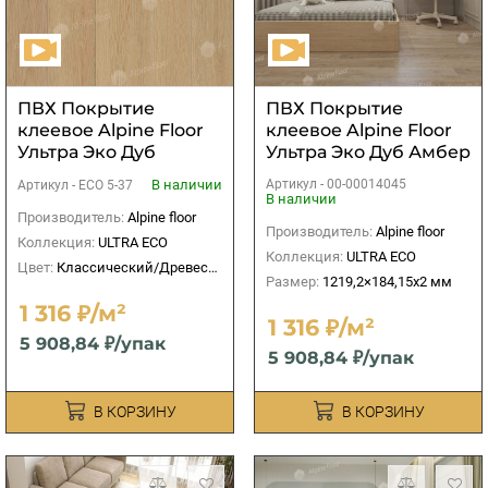
ПВХ Покрытие
ПВХ Покрытие
клеевое Alpine Floor
клеевое Alpine Floor
Ультра Эко Дуб
Ультра Эко Дуб Амбер
Марципановый
В наличии
Артикул -
00-00014045
Артикул -
ЕСО 5-37
В наличии
Производитель:
Alpine floor
Производитель:
Alpine floor
Коллекция:
ULTRA ECO
Коллекция:
ULTRA ECO
Цвет:
Классический/Древесный
Размер:
1219,2×184,15х2 мм
1 316 ₽/м²
1 316 ₽/м²
5 908,84 ₽/упак
5 908,84 ₽/упак
В КОРЗИНУ
В КОРЗИНУ