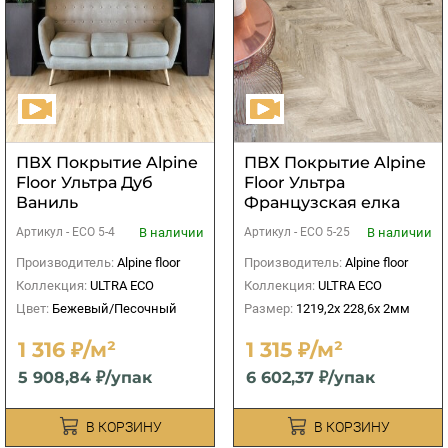
ПВХ Покрытие Alpine
ПВХ Покрытие Alpine
Floor Ультра Дуб
Floor Ультра
Ваниль
Французская елка
В наличии
В наличии
Артикул -
ЕСО 5-4
Артикул -
ЕСО 5-25
Производитель:
Alpine floor
Производитель:
Alpine floor
Коллекция:
ULTRA ECO
Коллекция:
ULTRA ECO
Цвет:
Бежевый/Песочный
Размер:
1219,2х 228,6x 2мм
1 316 ₽/м²
1 315 ₽/м²
5 908,84 ₽/упак
6 602,37 ₽/упак
В КОРЗИНУ
В КОРЗИНУ