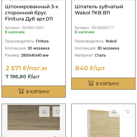
Шпонированный 3-х
Шпатель зубчатый
сторонний брус
Wakol TKB B11
Finitura Дуб арт.011
40х40х2800 мм
Артикул -
00-00010391
Артикул -
00-00006717
В наличии
В наличии
Производитель:
Finitura
Производитель:
Wakol
Коллекция:
3D мозаика
Коллекция:
3D мозаика
Размер:
2800х40х40 мм
Материал:
Сталь
2 571 ₽/пог.м
840 ₽/шт
7 198,80 ₽/шт
В КОРЗИНУ
В КОРЗИНУ