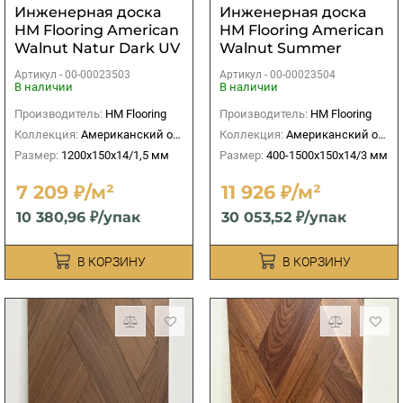
Инженерная доска
Инженерная доска
HM Flooring American
HM Flooring American
Walnut Natur Dark UV
Walnut Summer
лак
Селект UV лак
Артикул -
00-00023503
Артикул -
00-00023504
В наличии
В наличии
Производитель:
HM Flooring
Производитель:
HM Flooring
Коллекция:
Американский орех
Коллекция:
Американский орех
Размер:
1200х150х14/1,5 мм
Размер:
400-1500x150x14/3 мм
7 209 ₽/м²
11 926 ₽/м²
10 380,96 ₽/упак
30 053,52 ₽/упак
В КОРЗИНУ
В КОРЗИНУ