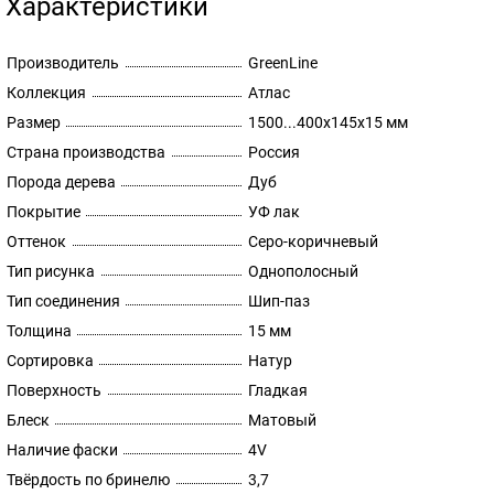
Характеристики
Производитель
GreenLine
Коллекция
Атлас
Размер
1500...400х145х15 мм
Страна производства
Россия
Порода дерева
Дуб
Покрытие
УФ лак
Оттенок
Серо-коричневый
Тип рисунка
Однополосный
Тип соединения
Шип-паз
Толщина
15 мм
Сортировка
Натур
Поверхность
Гладкая
Блеск
Матовый
Наличие фаски
4V
Твёрдость по бринелю
3,7