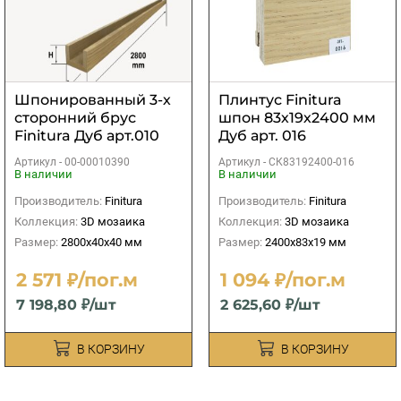
Шпонированный 3-х
Плинтус Finitura
сторонний брус
шпон 83х19х2400 мм
Finitura Дуб арт.010
Дуб арт. 016
40х40х2800 мм
Артикул -
00-00010390
Артикул -
СК83192400-016
В наличии
В наличии
Производитель:
Finitura
Производитель:
Finitura
Коллекция:
3D мозаика
Коллекция:
3D мозаика
Размер:
2800х40х40 мм
Размер:
2400х83х19 мм
2 571 ₽/пог.м
1 094 ₽/пог.м
7 198,80 ₽/шт
2 625,60 ₽/шт
В КОРЗИНУ
В КОРЗИНУ