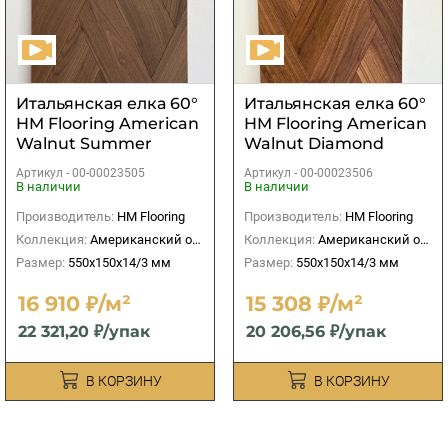
Итальянская елка 60°
Итальянская елка 60°
HM Flooring American
HM Flooring American
Walnut Summer
Walnut Diamond
Diamond Chevron
Chevron селект
Артикул -
00-00023505
Артикул -
00-00023506
Селект UV лак
В наличии
В наличии
Производитель:
HM Flooring
Производитель:
HM Flooring
Коллекция:
Американский орех
Коллекция:
Американский орех
Размер:
550x150x14/3 мм
Размер:
550x150x14/3 мм
16 910 ₽/м²
15 308 ₽/м²
22 321,20 ₽/упак
20 206,56 ₽/упак
В КОРЗИНУ
В КОРЗИНУ