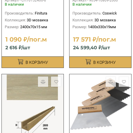
Артикул -
СП70152400-6
Артикул -
9054-10809-2000
1400х330х19мм
В наличии
В наличии
Производитель:
Finitura
Производитель:
Coswick
Коллекция:
3D мозаика
Коллекция:
3D мозаика
Размер:
2400х70х15 мм
Размер:
1400х330х19мм
1 090 ₽/пог.м
17 571 ₽/пог.м
2 616 ₽/шт
24 599,40 ₽/шт
В КОРЗИНУ
В КОРЗИНУ