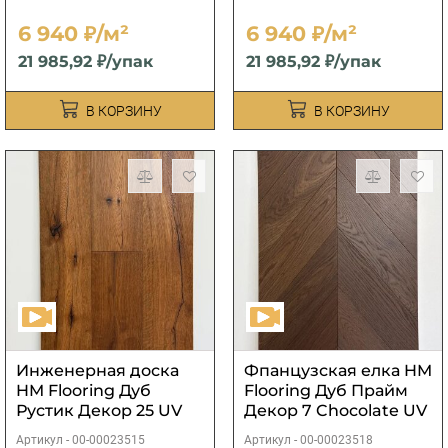
6 940 ₽/м²
6 940 ₽/м²
21 985,92 ₽/упак
21 985,92 ₽/упак
В КОРЗИНУ
В КОРЗИНУ
Инженерная доска
Фпанцузская елка HM
HM Flooring Дуб
Flooring Дуб Прайм
Рустик Декор 25 UV
Декор 7 Chocolate UV
лак
лак
Артикул -
00-00023515
Артикул -
00-00023518