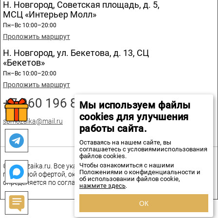
Н. Новгород, Советская площадь, д. 5,
МСЦ «Интерьер Молл»
Пн–Вс 10:00–20:00
Проложить маршрут
Н. Новгород, ул. Бекетова, д. 13, СЦ
«Бекетов»
Пн–Вс 10:00–20:00
Проложить маршрут
+7 960 196 89 20
Мы используем файлы
cookies для улучшения
spmozaika@mail.ru
работы сайта.
Оставаясь на нашем сайте, вы
соглашаетесь с условиямииспользования
файлов cookies.
Чтобы ознакомиться с нашими
© spmozaika.ru. Все указанные на сайте цены не являются
Положениями о конфиденциальности и
публичной офертой, окончательная стоимость товаров
об использовании файлов cookie,
определяется по соглашению сторон.
нажмите здесь
.
ОК