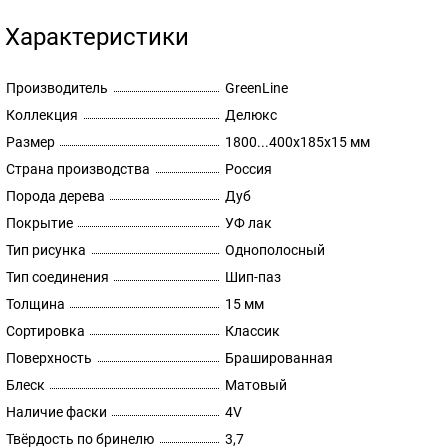
Характеристики
Производитель
GreenLine
Коллекция
Делюкс
Размер
1800...400х185х15 мм
Страна производства
Россия
Порода дерева
Дуб
Покрытие
УФ лак
Тип рисунка
Однополосный
Тип соединения
Шип-паз
Толщина
15 мм
Сортировка
Классик
Поверхность
Брашированная
Блеск
Матовый
Наличие фаски
4V
Твёрдость по бринелю
3,7