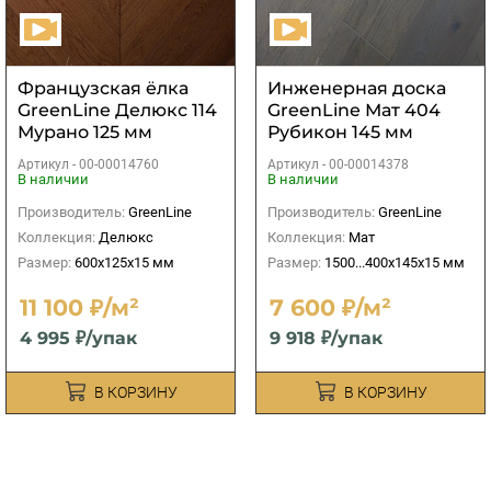
Французская ёлка
Инженерная доска
GreenLine Делюкс 114
GreenLine Мат 404
Мурано 125 мм
Рубикон 145 мм
Артикул -
00-00014760
Артикул -
00-00014378
В наличии
В наличии
Производитель:
GreenLine
Производитель:
GreenLine
Коллекция:
Делюкс
Коллекция:
Мат
Размер:
600х125х15 мм
Размер:
1500...400х145х15 мм
11 100 ₽/м²
7 600 ₽/м²
4 995 ₽/упак
9 918 ₽/упак
В КОРЗИНУ
В КОРЗИНУ