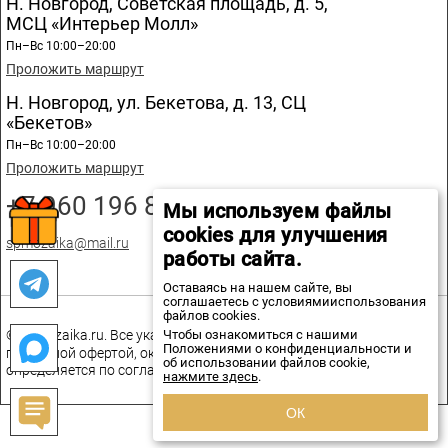
Н. Новгород, Советская площадь, д. 5,
МСЦ «Интерьер Молл»
Пн–Вс 10:00–20:00
Проложить маршрут
Н. Новгород, ул. Бекетова, д. 13, СЦ
«Бекетов»
Пн–Вс 10:00–20:00
Проложить маршрут
+7 960 196 89 20
Мы используем файлы
cookies для улучшения
spmozaika@mail.ru
работы сайта.
Оставаясь на нашем сайте, вы
соглашаетесь с условиямииспользования
файлов cookies.
Чтобы ознакомиться с нашими
© spmozaika.ru. Все указанные на сайте цены не являются
Положениями о конфиденциальности и
публичной офертой, окончательная стоимость товаров
об использовании файлов cookie,
определяется по соглашению сторон.
нажмите здесь
.
ОК