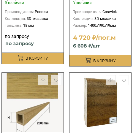
1400х190х19мм
В наличии
В наличии
Производитель:
Россия
Производитель:
Coswick
Коллекция:
3D мозаика
Коллекция:
3D мозаика
Толщина:
18 мм
Размер:
1400х190х19мм
по запросу
4 720 ₽/пог.м
по запросу
6 608 ₽/шт
В КОРЗИНУ
В КОРЗИНУ