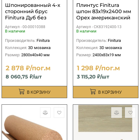
Шпонированный 4-х
Плинтус Finitura
сторонний брус
шпон 83х19х2400 мм
Finitura Дуб без
Орех американский
покрытия
Артикул -
00-00010388
Артикул -
СК83192400-13
40х40х2800 мм
В наличии
В наличии
Производитель:
Finitura
Производитель:
Finitura
Коллекция:
3D мозаика
Коллекция:
3D мозаика
Размер:
2800х40х40 мм
Размер:
2400х83х19 мм
2 878 ₽/пог.м
1 298 ₽/пог.м
8 060,75 ₽/шт
3 115,20 ₽/шт
В КОРЗИНУ
В КОРЗИНУ