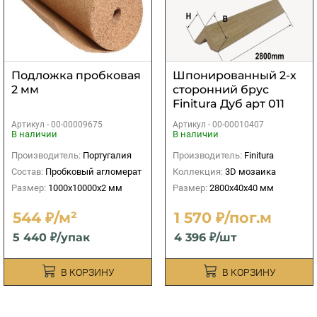
Подложка пробковая
Шпонированный 2-х
2 мм
сторонний брус
Finitura Дуб арт 011
40х40х2800 мм
Артикул -
00-00009675
Артикул -
00-00010407
В наличии
В наличии
Производитель:
Португалия
Производитель:
Finitura
Состав:
Пробковый агломерат
Коллекция:
3D мозаика
Размер:
1000х10000х2 мм
Размер:
2800х40х40 мм
544 ₽/м²
1 570 ₽/пог.м
5 440 ₽/упак
4 396 ₽/шт
В КОРЗИНУ
В КОРЗИНУ