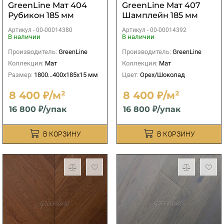
GreenLine Мат 404
GreenLine Мат 407
Рубикон 185 мм
Шамплейн 185 мм
Артикул -
00-00014380
Артикул -
00-00014392
В наличии
В наличии
Производитель:
GreenLine
Производитель:
GreenLine
Коллекция:
Мат
Коллекция:
Мат
Размер:
1800...400х185х15 мм
Цвет:
Орех/Шоколад
8 400 ₽/м²
8 400 ₽/м²
16 800 ₽/упак
16 800 ₽/упак
В КОРЗИНУ
В КОРЗИНУ