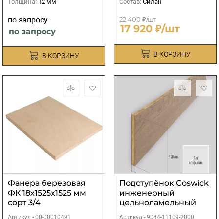
Толщина:
12 мм
Состав:
Силан
по запросу
22 400 ₽/шт
17 920 ₽/шт
по запросу
В КОРЗИНУ
В КОРЗИНУ
Фанера березовая
Подступёнок Coswick
ФК 18х1525х1525 мм
инженерный
сорт 3/4
цельноламельный
Дуб без покрытия
Артикул -
00-00010491
Артикул -
9044-11109-2000