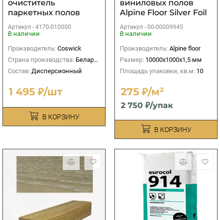
очиститель
виниловых полов
паркетных полов
Alpine Floor Silver Foil
Coswick
Blue EVA
Артикул -
4170-010000
Артикул -
00-00009945
10000х1000х1,5 мм (10
В наличии
В наличии
м2)
Производитель:
Coswick
Производитель:
Alpine floor
Страна производства:
Беларусь
Размер:
10000х1000х1,5 мм
Состав:
Дисперсионный
Площадь упаковки, кв.м:
10
1 495 ₽/шт
275 ₽/м²
2 750 ₽/упак
В КОРЗИНУ
В КОРЗИНУ