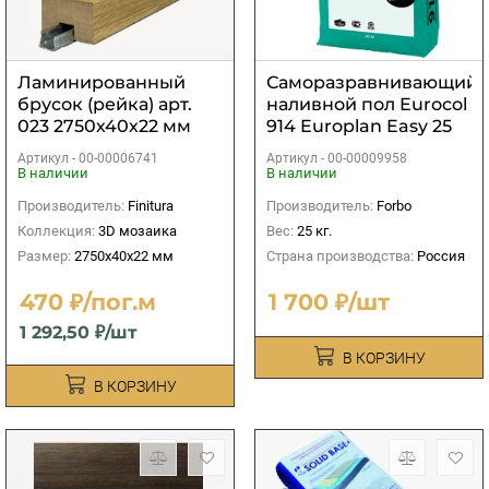
Ламинированный
Саморазравнивающийс
брусок (рейка) арт.
наливной пол Eurocol
023 2750х40х22 мм
914 Europlan Easy 25
кг
Артикул -
00-00006741
Артикул -
00-00009958
В наличии
В наличии
Производитель:
Finitura
Производитель:
Forbo
Коллекция:
3D мозаика
Вес:
25 кг.
Размер:
2750х40х22 мм
Страна производства:
Россия
470 ₽/пог.м
1 700 ₽/шт
1 292,50 ₽/шт
В КОРЗИНУ
В КОРЗИНУ