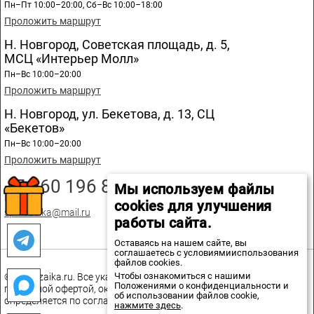
Пн–Пт 10:00–20:00, Сб–Вс 10:00–18:00
Проложить маршрут
Н. Новгород, Советская площадь, д. 5,
МСЦ «Интерьер Молл»
Пн–Вс 10:00–20:00
Проложить маршрут
Н. Новгород, ул. Бекетова, д. 13, СЦ
«Бекетов»
Пн–Вс 10:00–20:00
Проложить маршрут
+7 960 196 89 20
Мы используем файлы
cookies для улучшения
spmozaika@mail.ru
работы сайта.
Оставаясь на нашем сайте, вы
соглашаетесь с условиямииспользования
файлов cookies.
Чтобы ознакомиться с нашими
© spmozaika.ru. Все указанные на сайте цены не являются
Положениями о конфиденциальности и
публичной офертой, окончательная стоимость товаров
об использовании файлов cookie,
определяется по соглашению сторон.
нажмите здесь
.