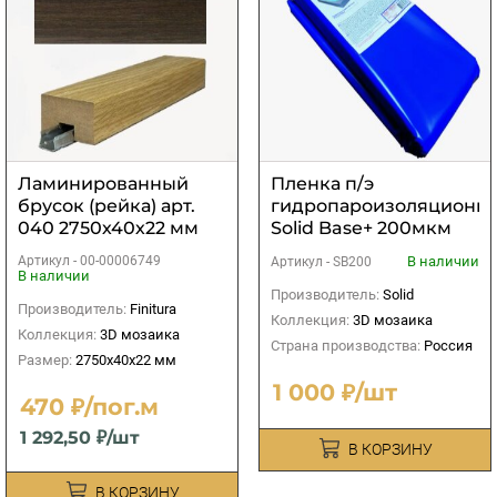
Ламинированный
Пленка п/э
брусок (рейка) арт.
гидропароизоляционн
040 2750х40х22 мм
Solid Base+ 200мкм
(синяя)
Артикул -
00-00006749
В наличии
Артикул -
SB200
В наличии
Производитель:
Solid
Производитель:
Finitura
Коллекция:
3D мозаика
Коллекция:
3D мозаика
Страна производства:
Россия
Размер:
2750х40х22 мм
1 000 ₽/шт
470 ₽/пог.м
1 292,50 ₽/шт
В КОРЗИНУ
В КОРЗИНУ