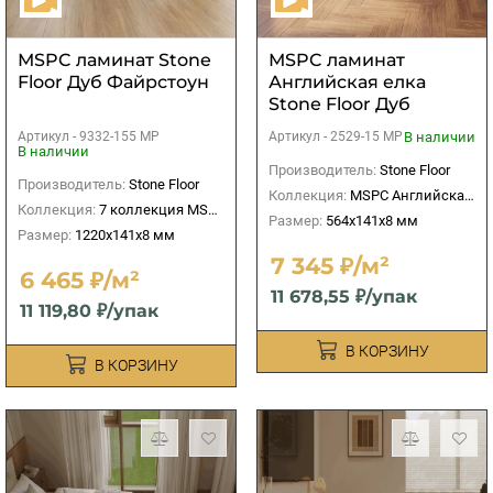
МSPC ламинат Stone
МSPC ламинат
Floor Дуб Файрстоун
Английская елка
Stone Floor Дуб
Миллерфилд
Артикул -
9332-155 MP
В наличии
Артикул -
2529-15 MР
В наличии
Производитель:
Stone Floor
Производитель:
Stone Floor
Коллекция:
МSPC Английская елка
Коллекция:
7 коллекция MSPC 8 мм
Размер:
564x141х8 мм
Размер:
1220x141х8 мм
7 345 ₽/м²
6 465 ₽/м²
11 678,55 ₽/упак
11 119,80 ₽/упак
В КОРЗИНУ
В КОРЗИНУ