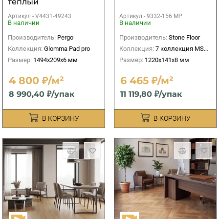
тёплый
Артикул -
V4431-49243
Артикул -
9332-156 MP
В наличии
В наличии
Производитель:
Pergo
Производитель:
Stone Floor
Коллекция:
Glomma Pad pro
Коллекция:
7 коллекция MSPC 8 мм
Размер:
1494x209x6 мм
Размер:
1220x141х8 мм
4 800 ₽/м²
6 465 ₽/м²
8 990,40 ₽/упак
11 119,80 ₽/упак
В КОРЗИНУ
В КОРЗИНУ