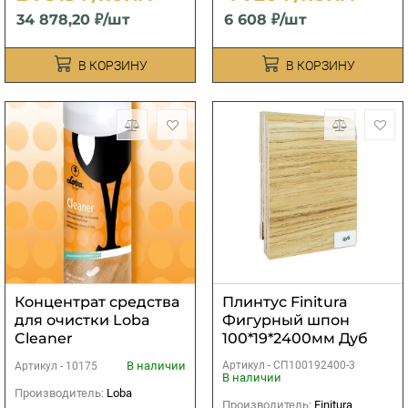
34 878,20 ₽/шт
6 608 ₽/шт
В КОРЗИНУ
В КОРЗИНУ
Концентрат средства
Плинтус Finitura
для очистки Loba
Фигурный шпон
Cleaner
100*19*2400мм Дуб
без покрытия( под
В наличии
Артикул -
СП100192400-3
Артикул -
10175
тонировку)
В наличии
Производитель:
Loba
Производитель:
Finitura