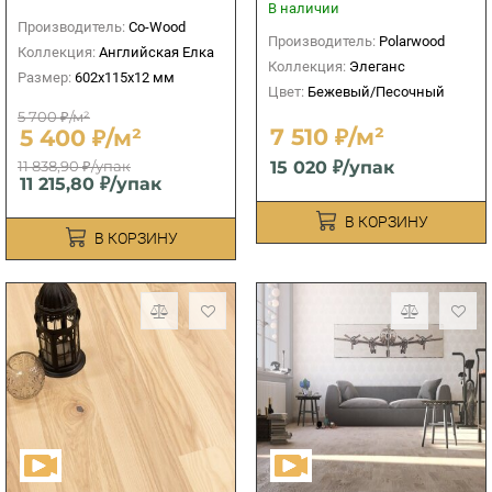
В наличии
Производитель:
Co-Wood
Производитель:
Polarwood
Коллекция:
Английская Елка
Коллекция:
Элеганс
Размер:
602x115x12 мм
Цвет:
Бежевый/Песочный
5 700 ₽/м²
7 510 ₽/м²
5 400 ₽/м²
11 838,90 ₽/упак
15 020 ₽/упак
11 215,80 ₽/упак
В КОРЗИНУ
В КОРЗИНУ