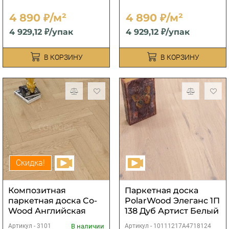
4 890 ₽/м²
4 890 ₽/м²
4 929,12 ₽/упак
4 929,12 ₽/упак
В КОРЗИНУ
В КОРЗИНУ
Скидка!
Композитная
Паркетная доска
паркетная доска Co-
PolarWood Элеганс 1П
Wood Английская
138 Дуб Артист Белый
елка 3101 Лофт
масло 2V
В наличии
Артикул -
10111217A4718124
Артикул -
3101