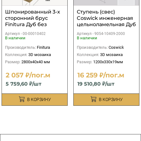
Шпонированный 3-х
Ступень (свес)
сторонний брус
Coswick инженерная
Finitura Дуб без
цельноламельная Дуб
покрытия
без покрытия
Артикул -
00-00010402
Артикул -
9054-10409-2000
40х40х2800 мм
1200х330х19мм
В наличии
В наличии
Производитель:
Finitura
Производитель:
Coswick
Коллекция:
3D мозаика
Коллекция:
3D мозаика
Размер:
2800х40х40 мм
Размер:
1200х330х19мм
2 057 ₽/пог.м
16 259 ₽/пог.м
5 759,60 ₽/шт
19 510,80 ₽/шт
В КОРЗИНУ
В КОРЗИНУ