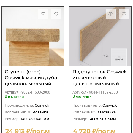
Ступень (свес)
Подступёнок Coswick
Coswick массив дуба
инженерный
цельноламельный
цельноламельный
без покрытия
Дуб без покрытия
Артикул -
9032-11603-2000
Артикул -
9044-11109-2000
1400х330х40 мм
1400х190х19мм
В наличии
В наличии
Производитель:
Coswick
Производитель:
Coswick
Коллекция:
3D мозаика
Коллекция:
3D мозаика
Размер:
1400х330х40 мм
Размер:
1400х190х19мм
24 913 ₽/пог.м
4 720 ₽/пог.м