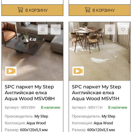
В КОРЗИНУ
В КОРЗИНУ
SPC паркет My Step
SPC паркет My Step
Английская елка
Английская елка
Aqua Wood MSV08H
Aqua Wood MSV11H
Pastel
Titan
В наличии
В наличии
Артикул -
MSV08H
Артикул -
MSV11H
Производитель:
My Step
Производитель:
My Step
Коллекция:
Aqua Wood
Коллекция:
Aqua Wood
Размер:
600х120х5,5 мм
Размер:
600х120х5,5 мм