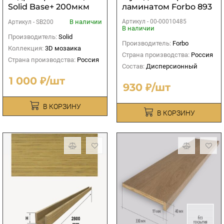
Solid Base+ 200мкм
ламинaтом Forbo 893
(синяя)
Euroclean Laminat
В наличии
Артикул -
00-00010485
Артикул -
SB200
0,75л
В наличии
Производитель:
Solid
Производитель:
Forbo
Коллекция:
3D мозаика
Страна производства:
Россия
Страна производства:
Россия
Состав:
Дисперсионный
1 000 ₽/шт
930 ₽/шт
В КОРЗИНУ
В КОРЗИНУ