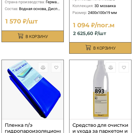
Страна производства:
Германия
Коллекция:
3D мозаика
Состав:
Водная основа, Дисперсионный
Размер:
2400х100х19 мм
1 570 ₽/шт
1 094 ₽/пог.м
2 625,60 ₽/шт
В КОРЗИНУ
В КОРЗИНУ
Пленка п/э
Средство для очистки
гидропароизоляционная
и ухода за паркeтом и