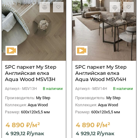
SPC паркет My Step
SPC паркет My Step
Английская елка
Английская елка
Aqua Wood MSV13H
Aqua Wood MSV14H
Vanila
Sand
В наличии
В наличии
Артикул -
MSV13H
Артикул -
MSV14H
Производитель:
My Step
Производитель:
My Step
Коллекция:
Aqua Wood
Коллекция:
Aqua Wood
Размер:
600х120х5,5 мм
Размер:
600х120х5,5 мм
4 890 ₽/м²
4 890 ₽/м²
4 929,12 ₽/упак
4 929,12 ₽/упак