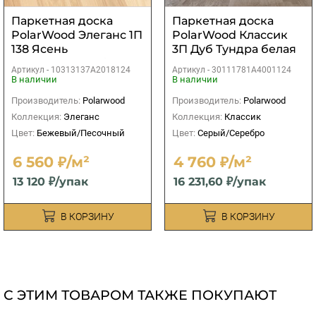
Паркетная доска
Паркетная доска
PolarWood Элеганс 1П
PolarWood Классик
138 Ясень
3П Дуб Тундра белая
Классический белый
матовый лак
Артикул -
10313137A2018124
Артикул -
30111781A4001124
масло 2V
В наличии
В наличии
Производитель:
Polarwood
Производитель:
Polarwood
Коллекция:
Элеганс
Коллекция:
Классик
Цвет:
Бежевый/Песочный
Цвет:
Серый/Серебро
6 560 ₽/м²
4 760 ₽/м²
13 120 ₽/упак
16 231,60 ₽/упак
В КОРЗИНУ
В КОРЗИНУ
С ЭТИМ ТОВАРОМ ТАКЖЕ ПОКУПАЮТ