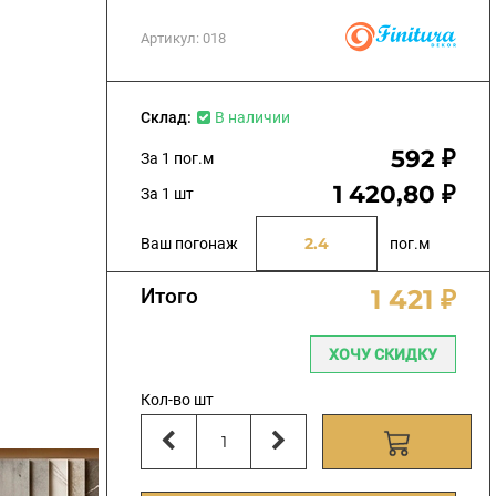
Артикул:
018
Склад:
В наличии
592 ₽
За 1 пог.м
1 420,80 ₽
За 1 шт
Ваш погонаж
пог.м
Итого
1 421 ₽
ХОЧУ СКИДКУ
Кол-во шт