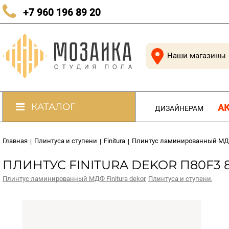
КАЧЕСТВЕННЫЙ ПОЛ В КАЖДЫЙ ДОМ
+7 960 196 89 20
Наши магазины
КАТАЛОГ
А
ДИЗАЙНЕРАМ
Главная
Плинтуса и ступени
Finitura
Плинтус ламинированный МДФ 
|
|
|
ПЛИНТУС FINITURA DEKOR П80F3 80
Плинтус ламинированный МДФ Finitura dekor
,
Плинтуса и ступени
,