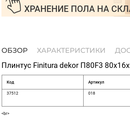
ОБЗОР
ХАРАКТЕРИСТИКИ
ДО
​Плинтус Finitura dekor П80F3 80х16
Код
Артикул
37512
018
<br>