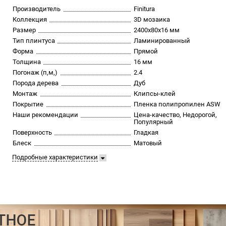
Производитель
Finitura
Коллекция
3D мозаика
Размер
2400х80х16 мм
Тип плинтуса
Ламинированный
Форма
Прямой
Толщина
16 мм
Погонаж (п,м,)
2.4
Порода дерева
Дуб
Монтаж
Клипсы-клей
Покрытие
Пленка полипропилен ASW
Наши рекомендации
Цена-качество, Недорогой,
Популярный
Поверхность
Гладкая
Блеск
Матовый
Подробные характеристики