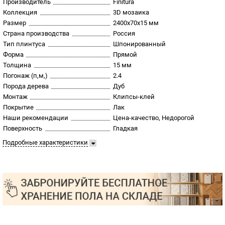
Производитель
Finitura
Коллекция
3D мозаика
Размер
2400х70х15 мм
Страна производства
Россия
Тип плинтуса
Шпонированный
Форма
Прямой
Толщина
15 мм
Погонаж (п,м,)
2.4
Порода дерева
Дуб
Монтаж
Клипсы-клей
Покрытие
Лак
Наши рекомендации
Цена-качество, Недорогой
Поверхность
Гладкая
Подробные характеристики