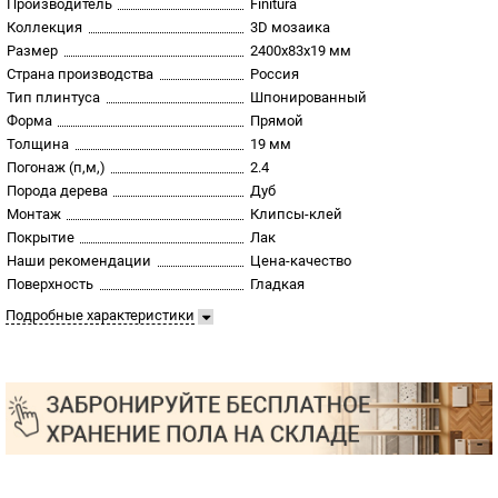
Производитель
Finitura
Коллекция
3D мозаика
Размер
2400х83х19 мм
Страна производства
Россия
Тип плинтуса
Шпонированный
Форма
Прямой
Толщина
19 мм
Погонаж (п,м,)
2.4
Порода дерева
Дуб
Монтаж
Клипсы-клей
Покрытие
Лак
Наши рекомендации
Цена-качество
Поверхность
Гладкая
Подробные характеристики