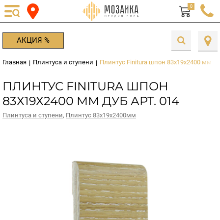
0
АКЦИЯ %
Главная
Плинтуса и ступени
Плинтус Finitura шпон 83х19х2400 мм Ду
|
|
ПЛИНТУС FINITURA ШПОН
83Х19Х2400 ММ ДУБ АРТ. 014
Плинтуса и ступени
,
Плинтус 83х19х2400мм