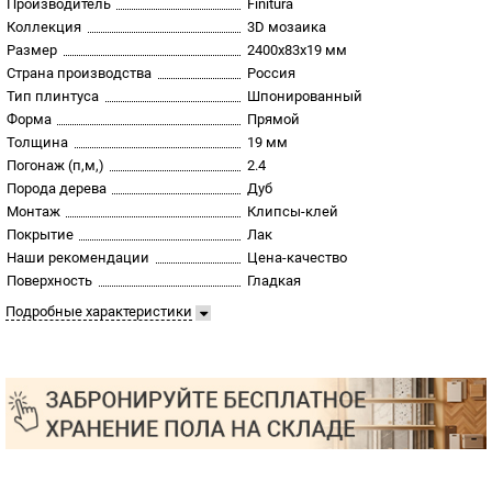
Производитель
Finitura
Коллекция
3D мозаика
Размер
2400х83х19 мм
Страна производства
Россия
Тип плинтуса
Шпонированный
Форма
Прямой
Толщина
19 мм
Погонаж (п,м,)
2.4
Порода дерева
Дуб
Монтаж
Клипсы-клей
Покрытие
Лак
Наши рекомендации
Цена-качество
Поверхность
Гладкая
Подробные характеристики