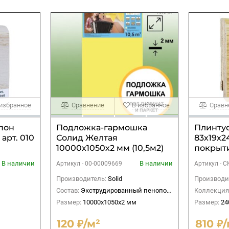
 избранное
Сравнение
В избранное
Сравн
шпон
Подложка-гармошка
Плинтус
арт. 010
Солид Желтая
83х19х2
10000х1050х2 мм (10,5м2)
покрыти
В наличии
В наличии
Артикул -
00-00009669
Артикул -
С
Производитель:
Solid
Производи
Состав:
Экструдированный пенополистирол
Коллекция
Размер:
10000х1050х2 мм
Размер:
24
120 ₽/м²
810 ₽/