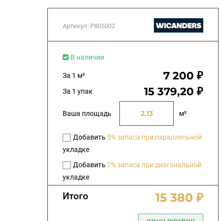
Артикул:
P805002
В наличии
7 200 ₽
За 1 м²
15 379,20 ₽
За 1 упак
Ваша площадь
м²
Добавить
5% запаса при параллельной
укладке
Добавить
7% запаса при диагональной
укладке
Итого
15 380 ₽