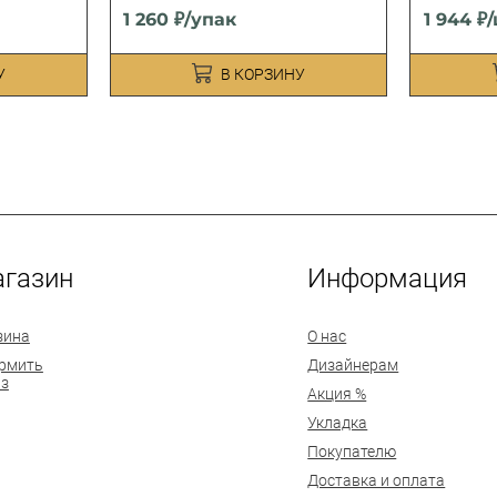
1 260 ₽/упак
1 944 ₽
У
В КОРЗИНУ
газин
Информация
зина
О нас
рмить
Дизайнерам
аз
Акция %
Укладка
Покупателю
Доставка и оплата