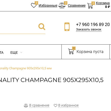
Корзина
0
0
0
Избранные
Сравнение
0 ₽
+7 960 196 89 20
Заказать звонок
0
Корзина пуста
ТА
ЕЩЕ
onality Champagne 905х295x10,5 мм
LITY CHAMPAGNE 905Х295X10,5
В сравнение
В избранное