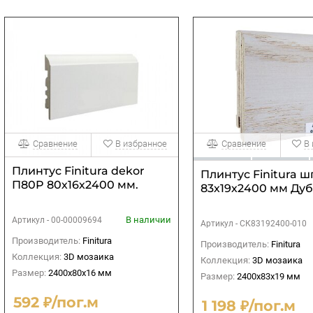
Сравнение
В избранное
Сравнение
В
Плинтус Finitura dekor
Плинтус Finitura 
П80P 80х16х2400 мм.
83х19х2400 мм Дуб 
В наличии
Артикул -
00-00009694
Артикул -
СК83192400-010
Производитель:
Finitura
Производитель:
Finitura
Коллекция:
3D мозаика
Коллекция:
3D мозаика
Размер:
2400х80х16 мм
Размер:
2400х83х19 мм
592 ₽/пог.м
1 198 ₽/пог.м