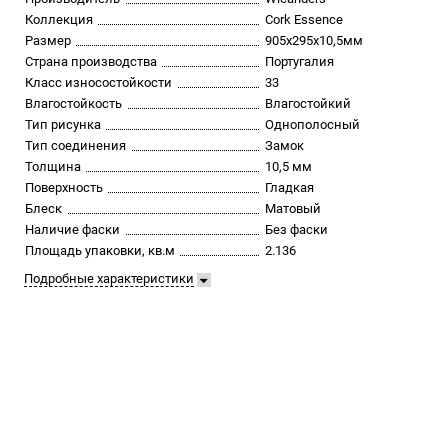
Коллекция
Cork Essence
Размер
905х295х10,5мм
Страна производства
Португалия
Класс износостойкости
33
Влагостойкость
Влагостойкий
Тип рисунка
Однополосный
Тип соединения
Замок
Толщина
10,5 мм
Поверхность
Гладкая
Блеск
Матовый
Наличие фаски
Без фаски
Площадь упаковки, кв.м
2.136
Подробные характеристики