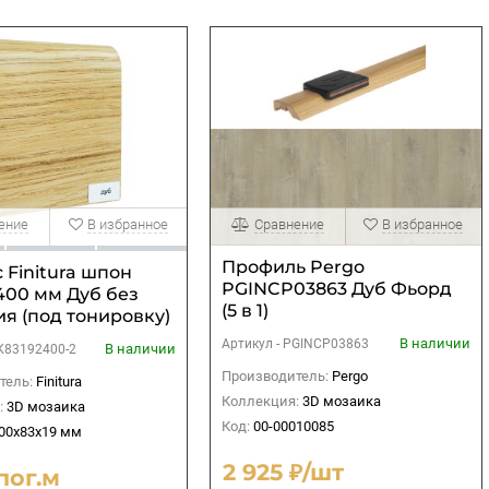
ение
В избранное
Сравнение
В избранное
Профиль Pergo
 Finitura шпон
PGINCP03863 Дуб Фьорд
400 мм Дуб без
(5 в 1)
я (под тонировку)
В наличии
Артикул -
PGINCP03863
В наличии
К83192400-2
Производитель:
Pergo
тель:
Finitura
Коллекция:
3D мозаика
:
3D мозаика
Код:
00-00010085
00х83х19 мм
2 925 ₽/шт
пог.м