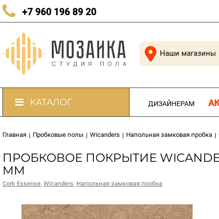
КАЧЕСТВЕННЫЙ ПОЛ В КАЖДЫЙ ДОМ
+7 960 196 89 20
Наши магазины
КАТАЛОГ
А
ДИЗАЙНЕРАМ
Главная
Пробковые полы
Wicanders
Напольная замковая пробка
|
|
|
|
ПРОБКОВОЕ ПОКРЫТИЕ WICANDERS
ММ
Cork Essense
,
Wicanders
,
Напольная замковая пробка