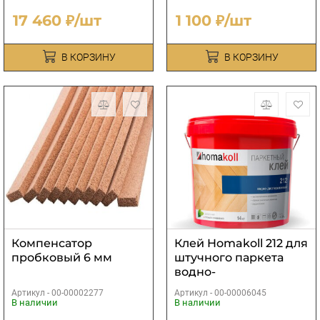
17 460 ₽/шт
1 100 ₽/шт
В КОРЗИНУ
В КОРЗИНУ
Компенсатор
Клей Homakoll 212 для
пробковый 6 мм
штучного паркeта
водно-
дисперсионный
Артикул -
00-00002277
Артикул -
00-00006045
homakoll 212 14 кг
В наличии
В наличии