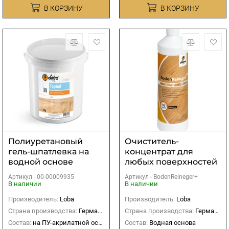
В КОРЗИНУ
В КОРЗИНУ
Полиуретановый
Очиститель-
гель-шпатлевка на
концентрат для
водной основе
любых поверхностей
LOBADUR WS TopGel
Lobahome
Артикул -
00-00009935
Артикул -
BodenReineger+
4 кг.
BodenReineger
В наличии
В наличии
Производитель:
Loba
Производитель:
Loba
Страна производства:
Германия
Страна производства:
Германия
Состав:
на ПУ-акрилатной основе
Состав:
Водная основа