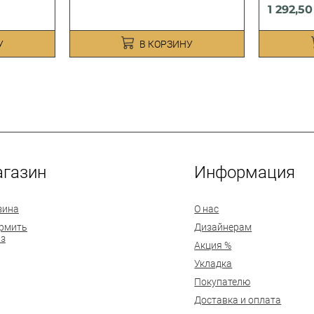
1 292,5
У
В КОРЗИНУ
газин
Информация
зина
О нас
рмить
Дизайнерам
аз
Акция %
Укладка
Покупателю
Доставка и оплата