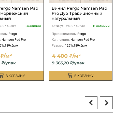
Pergo Namsen Pad
Винил Pergo Namsen Pad
б Норвежский
Pro Дуб Традиционный
льный
натуральный
В наличии
В наличии
4307-40309
Артикул -
V4307-49230
тель:
Pergo
Производитель:
Pergo
:
Namsen Pad Pro
Коллекция:
Namsen Pad Pro
51x189x5мм
Размер:
1251x189x5мм
 ₽/м²
4 400 ₽/м²
0 ₽/упак
9 363,20 ₽/упак
В КОРЗИНУ
В КОРЗИНУ