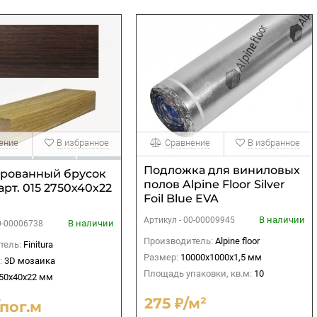
ение
В избранное
Сравнение
В избранное
Подложка для виниловых
рованный брусок
полов Alpine Floor Silver
арт. 015 2750х40х22
Foil Blue EVA
10000х1000х1,5 мм (10 м2)
В наличии
Артикул -
00-00009945
В наличии
0-00006738
Производитель:
Alpine floor
тель:
Finitura
Размер:
10000х1000х1,5 мм
:
3D мозаика
Площадь упаковки, кв.м:
10
50х40х22 мм
275 ₽/м²
/пог.м