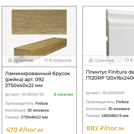
Сравнение
В избранное
Сравнение
В
Плинтус Finitura d
Ламинированный брусок
П120RP 120х16х240
(рейка) арт. 092
2750х40х22 мм
Артикул -
00-00009699
В наличии
Артикул -
00-00006758
Производитель:
Finitura
Производитель:
Finitura
Коллекция:
3D мозаика
Коллекция:
3D мозаика
Размер:
2400х80х16 мм
Размер:
2750х40х22 мм
882 ₽/пог.м
470 ₽/пог.м