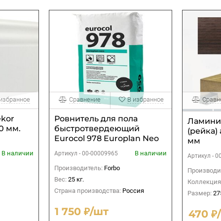
 избранное
Сравнение
В избранное
Сравн
ekor
Ровнитель для пола
Ламини
0 мм.
быстротвердеющий
(рейка) 
Eurocol 978 Europlan Neo
мм
25 кг
В наличии
В наличии
Артикул -
00-00009965
Артикул -
0
Производитель:
Forbo
Производи
Вес:
25 кг.
Коллекция
Страна производства:
Россия
Размер:
27
1 750 ₽/шт
470 ₽