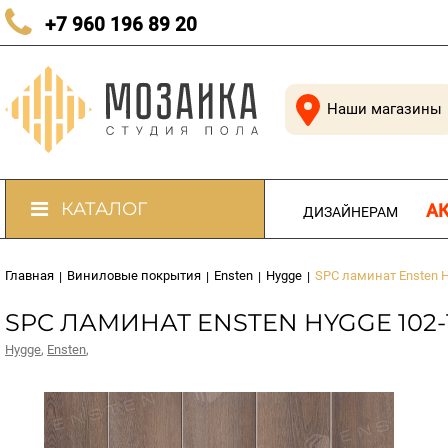
КАЧЕСТВЕННЫЙ ПОЛ В КАЖДЫЙ ДОМ
+7 960 196 89 20
Наши магазины
КАТАЛОГ
А
ДИЗАЙНЕРАМ
Главная
Виниловые покрытия
Ensten
Hygge
SPC ламинат Ensten 
|
|
|
|
SPC ЛАМИНАТ ENSTEN HYGGE 102-
Hygge
,
Ensten
,