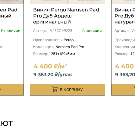
en Pad
Винил Pergo Namsen Pad
Винил 
нный
Pro Дуб Ардеш
Pro Ду
оригинальный
натура
В наличии
В наличии
Артикул -
V4307-49228
Артикул -
V
Производитель:
Pergo
Производи
ro
Коллекция:
Namsen Pad Pro
Коллекция
Размер:
1251x189x5мм
Размер:
12
4 400 ₽/м²
4 400
9 363,20 ₽/упак
9 363,2
У
В КОРЗИНУ
АЮТ