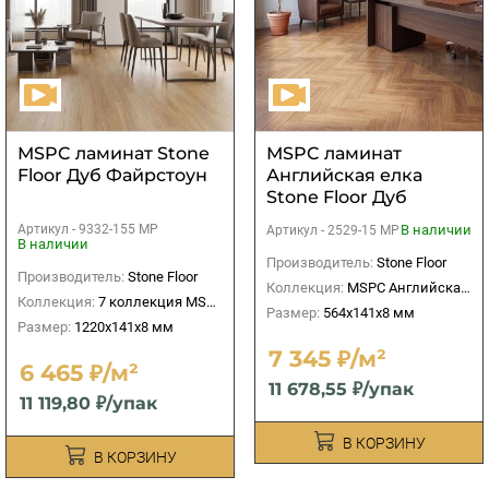
МSPC ламинат Stone
МSPC ламинат
Floor Дуб Файрстоун
Английская елка
Stone Floor Дуб
Миллерфилд
Артикул -
9332-155 MP
В наличии
Артикул -
2529-15 MР
В наличии
Производитель:
Stone Floor
Производитель:
Stone Floor
Коллекция:
МSPC Английская елка
Коллекция:
7 коллекция MSPC 8 мм
Размер:
564x141х8 мм
Размер:
1220x141х8 мм
7 345 ₽/м²
6 465 ₽/м²
11 678,55 ₽/упак
11 119,80 ₽/упак
В КОРЗИНУ
В КОРЗИНУ