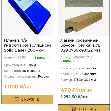
Пленка п/э
Ламинированный
гидропароизоляционная
брусок (рейка) арт.
Solid Base+ 200мкм
029 2750х40х22 мм
(синяя)
В наличии
Артикул -
00-00006745
Артикул -
SB200
В наличии
Производитель:
Solid
Производитель:
Finitura
Коллекция:
3D мозаика
Коллекция:
3D мозаика
Страна производства:
Россия
Размер:
2750х40х22 мм
1 000 ₽/шт
470 ₽/пог.м
1 292,50 ₽/шт
В КОРЗИНУ
В КОРЗИНУ