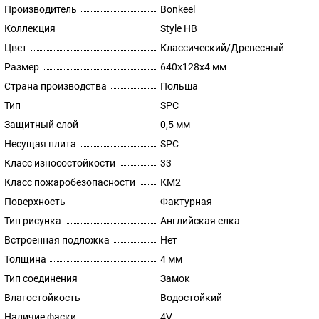
Производитель
Bonkeel
Коллекция
Style HB
Цвет
Классический/Древесный
Размер
640х128х4 мм
Страна производства
Польша
Тип
SPC
Защитный слой
0,5 мм
Несущая плита
SPC
Класс износостойкости
33
Класс пожаробезопасности
КМ2
Поверхность
Фактурная
Тип рисунка
Английская елка
Встроенная подложка
Нет
Толщина
4 мм
Тип соединения
Замок
Влагостойкость
Водостойкий
Наличие фаски
4V