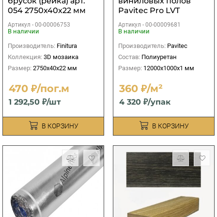
брусок (рейка) арт.
виниловых полов
054 2750х40х22 мм
Pavitec Pro LVT
12000х1000х1 мм (12
Артикул -
00-00006753
Артикул -
00-00009681
м2)
В наличии
В наличии
Производитель:
Finitura
Производитель:
Pavitec
Коллекция:
3D мозаика
Состав:
Полиуретан
Размер:
2750х40х22 мм
Размер:
12000х1000х1 мм
470 ₽/пог.м
360 ₽/м²
1 292,50 ₽/шт
4 320 ₽/упак
В КОРЗИНУ
В КОРЗИНУ