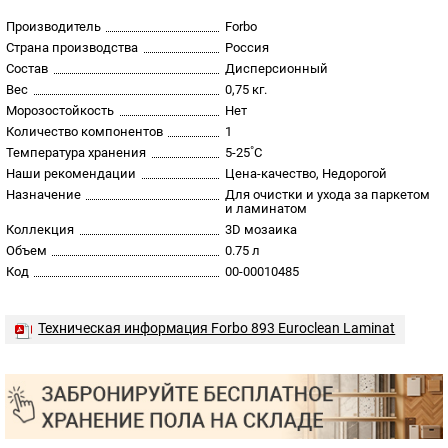
Производитель
Forbo
Страна производства
Россия
Состав
Дисперсионный
Вес
0,75 кг.
Морозостойкость
Нет
Количество компонентов
1
Температура хранения
5-25˚С
Наши рекомендации
Цена-качество, Недорогой
Назначение
Для очистки и ухода за паркетом
и ламинатом
Коллекция
3D мозаика
Объем
0.75 л
Код
00-00010485
Техническая информация Forbo 893 Euroclean Laminat