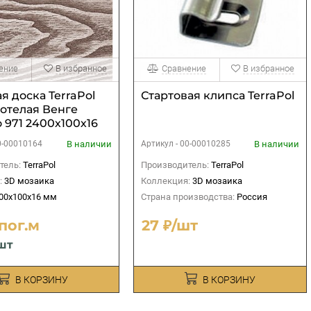
ение
В избранное
Сравнение
В избранное
я доска TerraPol
Стартовая клипса TerraPol
отелая Венге
 971 2400х100х16
В наличии
В наличии
0-00010164
Артикул -
00-00010285
тель:
TerraPol
Производитель:
TerraPol
:
3D мозаика
Коллекция:
3D мозаика
00х100х16 мм
Страна производства:
Россия
/пог.м
27 ₽/шт
/шт
В КОРЗИНУ
В КОРЗИНУ