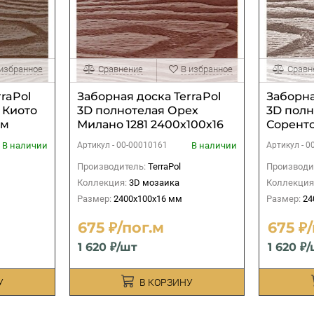
 избранное
Сравнение
В избранное
Сравн
raPol
Заборная доска TerraPol
Заборна
 Киото
3D полнотелая Орех
3D полн
мм
Милано 1281 2400х100х16
Соренто
мм
мм
В наличии
В наличии
Артикул -
00-00010161
Артикул -
0
Производитель:
TerraPol
Производи
Коллекция:
3D мозаика
Коллекция
Размер:
2400х100х16 мм
Размер:
24
675 ₽/пог.м
675 ₽
1 620 ₽/шт
1 620 ₽
У
В КОРЗИНУ