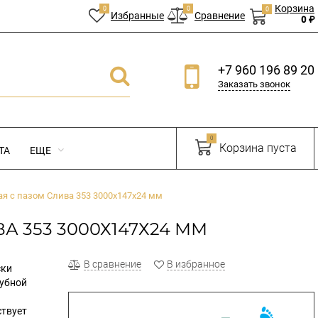
Корзина
0
0
0
Избранные
Сравнение
0 ₽
+7 960 196 89 20
Заказать звонок
0
Корзина пуста
ТА
ЕЩЕ
ая с пазом Слива 353 3000х147х24 мм
 353 3000Х147Х24 ММ
В сравнение
В избранное
ски
лубной
ствует