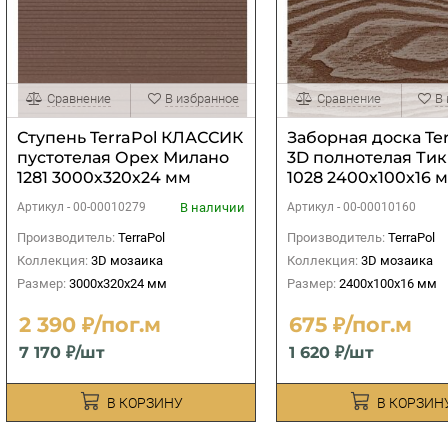
Сравнение
В избранное
Сравнение
В
Ступень TerraPol КЛАССИК
Заборная доска Ter
пустотелая Орех Милано
3D полнотелая Тик
1281 3000х320х24 мм
1028 2400х100х16 
В наличии
Артикул -
00-00010279
Артикул -
00-00010160
Производитель:
TerraPol
Производитель:
TerraPol
Коллекция:
3D мозаика
Коллекция:
3D мозаика
Размер:
3000х320х24 мм
Размер:
2400х100х16 мм
2 390 ₽/пог.м
675 ₽/пог.м
7 170 ₽/шт
1 620 ₽/шт
В КОРЗИНУ
В КОРЗИН