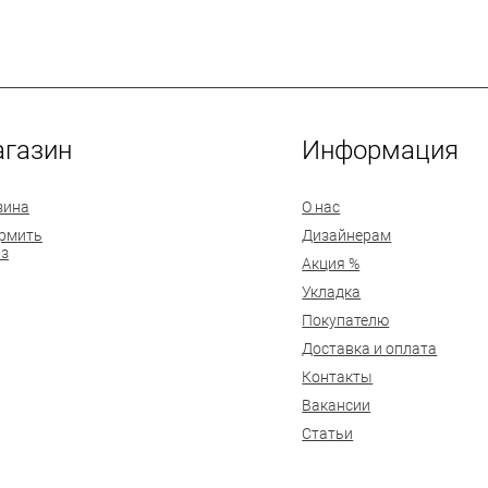
газин
Информация
зина
О нас
рмить
Дизайнерам
аз
Акция %
Укладка
Покупателю
Доставка и оплата
Контакты
Вакансии
Статьи