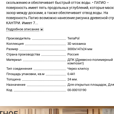
скольжению и обеспечивает быстрый отток воды. • ПАТИО –
поверхность имеет пять продольных углублений, которые мас
зазор между досками, а также обеспечивает отвод воды. На
поверхность Патио возможно нанесение рисунка древесной ст
КАНТРИ. Имеет 7...
Подробное описание
Производитель
TerraPol
Коллекция
3D мозаика
Размер
3000х147х24 мм
Страна производства
Россия
Материал
ДПК (Древесно-полимерный
композит)
Тип соединения
Через клипсу
Площадь упаковки, кв.м
0.441
Толщина
24 мм.
Назначение
Для открытых площадок, Для
Код
00-00010190