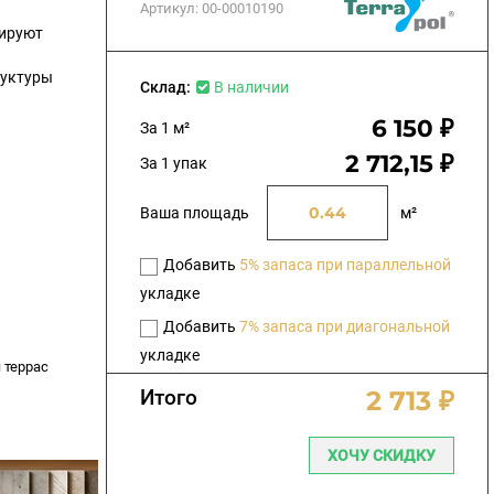
Артикул:
00-00010190
кируют
руктуры
Склад:
В наличии
6 150 ₽
За 1 м²
2 712,15 ₽
За 1 упак
Ваша площадь
м²
Добавить
5% запаса при параллельной
укладке
Добавить
7% запаса при диагональной
укладке
 террас
Итого
2 713 ₽
ХОЧУ СКИДКУ