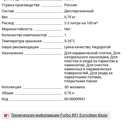
Страна производства
Россия
Состав
Дисперсионный
Вес
0,75 кг.
Расход
2-3 литра на 100 м²
Морозостойкость
Нет
Количество компонентов
1
Температура хранения
5-25˚С
Наши рекомендации
Цена-качество, Недорогой
Назначение
Для керамической плитки, Для
натурального линолеума, Для
очистки и ухода за паркетом и
ламинатом, Для очистки
каменных и керамических
поверхностей, Для ухода за
паркетными полами,
покрытыми лаком
Коллекция
3D мозаика
Объем
0.75 л
Код
00-00009951
Техническая информация Forbo 891 Euroclean Basic