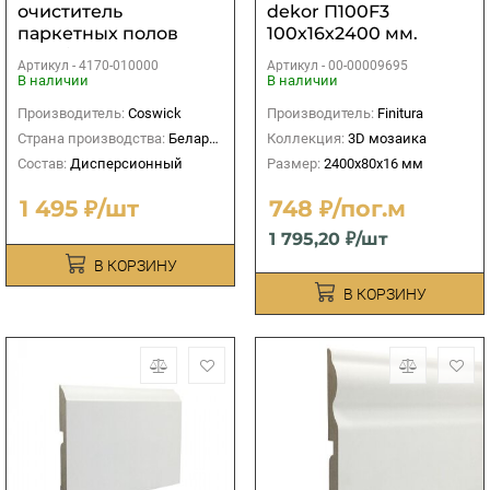
очиститель
dekor П100F3
паркетных полов
100х16х2400 мм.
Coswick
Артикул -
4170-010000
Артикул -
00-00009695
В наличии
В наличии
Производитель:
Coswick
Производитель:
Finitura
Страна производства:
Беларусь
Коллекция:
3D мозаика
Состав:
Дисперсионный
Размер:
2400х80х16 мм
1 495 ₽/шт
748 ₽/пог.м
1 795,20 ₽/шт
В КОРЗИНУ
В КОРЗИНУ