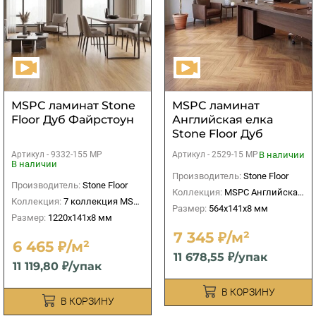
МSPC ламинат Stone
МSPC ламинат
Floor Дуб Файрстоун
Английская елка
Stone Floor Дуб
Миллерфилд
Артикул -
9332-155 MP
В наличии
Артикул -
2529-15 MР
В наличии
Производитель:
Stone Floor
Производитель:
Stone Floor
Коллекция:
МSPC Английская елка
Коллекция:
7 коллекция MSPC 8 мм
Размер:
564x141х8 мм
Размер:
1220x141х8 мм
7 345 ₽/м²
6 465 ₽/м²
11 678,55 ₽/упак
11 119,80 ₽/упак
В КОРЗИНУ
В КОРЗИНУ