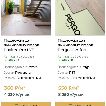
Подложка для
Подложка для
виниловых полов
виниловых полов
Pavitec Pro LVT
Pergo Comfort
12000х1000х1 мм (12
15000х1000х1 мм (15
Артикул -
00-00009681
Артикул -
00-00009683
м2)
м2)
В наличии
В наличии
Производитель:
Pavitec
Производитель:
Pergo
Состав:
Полиуретан
Состав:
ПЭТ
Размер:
12000х1000х1 мм
Размер:
15000х1000х1 мм
360 ₽/м²
550 ₽/м²
4 320 ₽/упак
8 250 ₽/упак