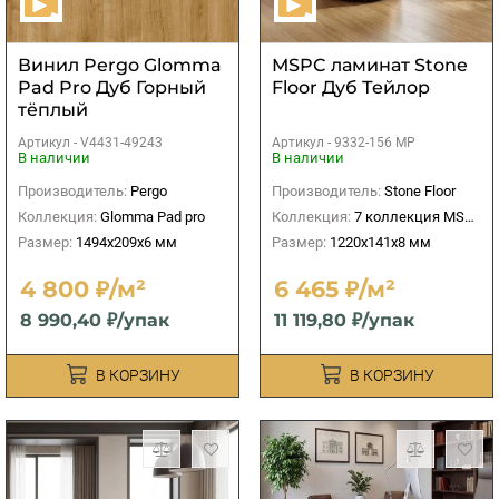
Винил Pergo Glomma
МSPC ламинат Stone
Pad Pro Дуб Горный
Floor Дуб Тейлор
тёплый
Артикул -
V4431-49243
Артикул -
9332-156 MP
В наличии
В наличии
Производитель:
Pergo
Производитель:
Stone Floor
Коллекция:
Glomma Pad pro
Коллекция:
7 коллекция MSPC 8 мм
Размер:
1494x209x6 мм
Размер:
1220x141х8 мм
4 800 ₽/м²
6 465 ₽/м²
8 990,40 ₽/упак
11 119,80 ₽/упак
В КОРЗИНУ
В КОРЗИНУ