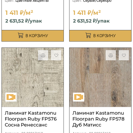
Цвет:
Цветные Акценты
Цвет:
Серый/Серебро
1 411 ₽/м²
1 411 ₽/м²
2 631,52 ₽/упак
2 631,52 ₽/упак
В КОРЗИНУ
В КОРЗИНУ
Ламинат Kastamonu
Ламинат Kastamonu
Floorpan Ruby FP576
Floorpan Ruby FP578
Сосна Ренессанс
Дуб Матисс