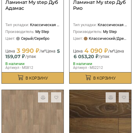
Ламинат My step Дуб
Ламинат My step Дуб
Адамас
Рио
Тип укладки:
Классическая (прямая)
Тип укладки:
Классическая (прямая)
Производитель:
My Step
Производитель:
My Step
Цвет:
Серый/Серебро
Цвет:
Классический/Древесный
3 990 ₽
4 090 ₽
5
Цена
/м²
Цена
Цена
/м²
Цена
159,07 ₽
6 053,20 ₽
/упак
/упак
В наличии
В наличии
Артикул - MS812
Артикул - MS2212
В КОРЗИНУ
В КОРЗИНУ