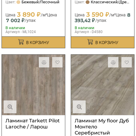
Цвет:
Бежевый/Песочный
Цвет:
Классический/Древесный
3 890 ₽
3 590 ₽
8
Цена
/м²
Цена
Цена
/м²
Цена
7 002 ₽
393,42 ₽
/упак
/упак
В наличии
В наличии
Артикул - ML1024
Артикул - D4580
В КОРЗИНУ
В КОРЗИНУ
Ламинат Tarkett Pilot
Ламинат My floor Дуб
Laroche / Ларош
Монтело
Серебристый