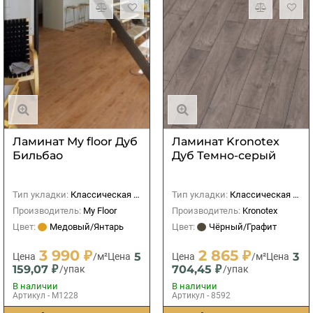
Ламинат My floor Дуб
Ламинат Kronotex
Бильбао
Дуб Темно-серый
Тип укладки:
Классическая (прямая)
Тип укладки:
Классическая (прямая)
Производитель:
My Floor
Производитель:
Kronotex
Цвет:
Медовый/Янтарь
Цвет:
Чёрный/Графит
3 990 ₽
2 865 ₽
5
3
Цена
/м²
Цена
Цена
/м²
Цена
159,07 ₽
704,45 ₽
/упак
/упак
В наличии
В наличии
Артикул - M1228
Артикул - 8592