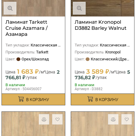
Ламинат Tarkett
Ламинат Kronopol
Cruise Azamara /
D3882 Barley Walnut
Азамара
Тип укладки:
Классическая (прямая)
Тип укладки:
Классическая (прямая)
Производитель:
Tarkett
Производитель:
Kronopol
Цвет:
Орех/Шоколад
Цвет:
Классический/Древесный
1 683 ₽
3 589 ₽
2
5
Цена
/м²
Цена
Цена
/м²
Цена
766,81 ₽
736,82 ₽
/упак
/упак
В наличии
В наличии
Артикул - 504456007
Артикул - D3882
В КОРЗИНУ
В КОРЗИНУ