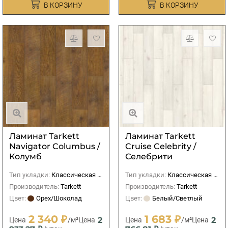
В КОРЗИНУ
В КОРЗИНУ
Ламинат Tarkett
Ламинат Tarkett
Navigator Columbus /
Cruise Celebrity /
Колумб
Селебрити
Тип укладки:
Классическая (прямая)
Тип укладки:
Классическая (прямая)
Производитель:
Tarkett
Производитель:
Tarkett
Цвет:
Орех/Шоколад
Цвет:
Белый/Светлый
2 340 ₽
1 683 ₽
2
2
Цена
/м²
Цена
Цена
/м²
Цена