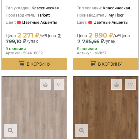
Тип укладки:
Классическая (прямая)
Тип укладки:
Классическая (прямая)
Производитель:
Tarkett
Производитель:
My Floor
Цвет:
Цветные Акценты
Цвет:
Цветные Акценты
2 271 ₽
2 890 ₽
2
Цена
/м²
Цена
Цена
/м²
Цена
799,10 ₽
7 785,66 ₽
/упак
/упак
В наличии
В наличии
Артикул - 504418002
Артикул - MV857
В КОРЗИНУ
В КОРЗИНУ