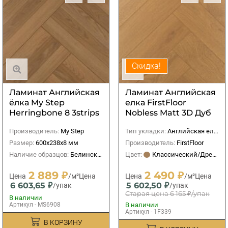
Скидка!
Ламинат Английская
Ламинат Английская
ёлка My Step
елка FirstFloor
Herringbone 8 3strips
Nobless Matt 3D Дуб
Фумо MS6908
Джусто
Производитель:
My Step
Тип укладки:
Английская елка
Размер:
600x238x8 мм
Производитель:
FirstFloor
Наличие образцов:
Белинского 61/1, СЦ Бекетов, ТРЦ Жар-Птица
Цвет:
Классический/Древесный
2 889 ₽
2 490 ₽
Цена
/м²
Цена
Цена
/м²
Цена
6 603,65 ₽
5 602,50 ₽
/упак
/упак
Старая цена
6 165 ₽
/упак
В наличии
Артикул - MS6908
В наличии
Артикул - 1F339
В КОРЗИНУ