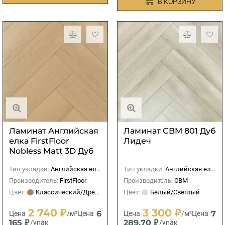
В КОРЗИНУ
Ламинат Английская
Ламинат CBM 801 Дуб
елка FirstFloor
Лидеч
Nobless Matt 3D Дуб
Файдес
Тип укладки:
Английская елка
Тип укладки:
Английская елка
Производитель:
FirstFloor
Производитель:
CBM
Цвет:
Классический/Древесный
Цвет:
Белый/Светлый
2 740 ₽
3 300 ₽
6
7
Цена
/м²
Цена
Цена
/м²
Цена
165 ₽
289,70 ₽
/упак
/упак