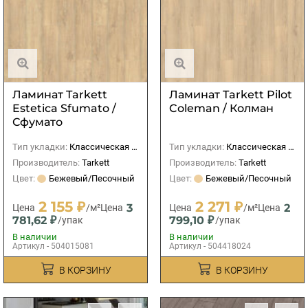
Ламинат Tarkett
Ламинат Tarkett Pilot
Estetica Sfumato /
Coleman / Колман
Сфумато
Тип укладки:
Классическая (прямая)
Тип укладки:
Классическая (прямая)
Производитель:
Tarkett
Производитель:
Tarkett
Цвет:
Бежевый/Песочный
Цвет:
Бежевый/Песочный
2 155 ₽
2 271 ₽
3
2
Цена
/м²
Цена
Цена
/м²
Цена
781,62 ₽
799,10 ₽
/упак
/упак
В наличии
В наличии
Артикул - 504015081
Артикул - 504418024
В КОРЗИНУ
В КОРЗИНУ