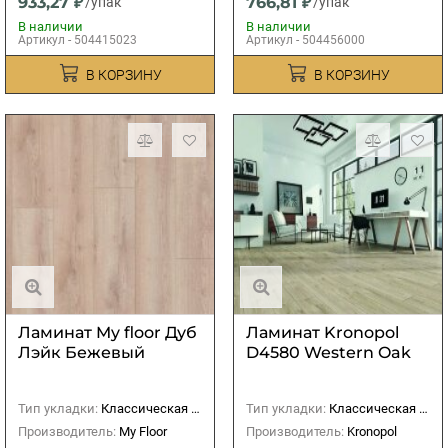
933,27 ₽
766,81 ₽
/упак
/упак
В наличии
В наличии
Артикул - 504415023
Артикул - 504456000
В КОРЗИНУ
В КОРЗИНУ
Ламинат My floor Дуб
Ламинат Kronopol
Лэйк Бежевый
D4580 Western Oak
Тип укладки:
Классическая (прямая)
Тип укладки:
Классическая (прямая)
Производитель:
My Floor
Производитель:
Kronopol