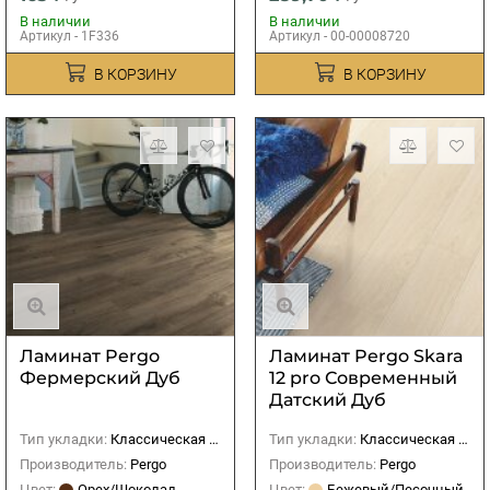
В наличии
В наличии
Артикул - 1F336
Артикул - 00-00008720
В КОРЗИНУ
В КОРЗИНУ
Ламинат Pergo
Ламинат Pergo Skara
Фермерский Дуб
12 pro Современный
Датский Дуб
Тип укладки:
Классическая (прямая)
Тип укладки:
Классическая (прямая)
Производитель:
Pergo
Производитель:
Pergo
Цвет:
Орех/Шоколад
Цвет:
Бежевый/Песочный