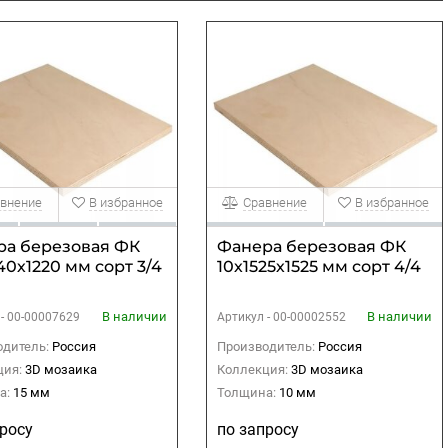
внение
В избранное
Сравнение
В избранное
ра березовая ФК
Фанера березовая ФК
40х1220 мм сорт 3/4
10х1525х1525 мм сорт 4/4
В наличии
В наличии
 -
00-00007629
Артикул -
00-00002552
дитель:
Россия
Производитель:
Россия
ция:
3D мозаика
Коллекция:
3D мозаика
а:
15 мм
Толщина:
10 мм
просу
по запросу