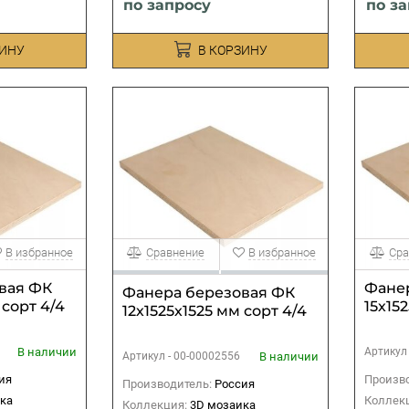
по запросу
по з
ЗИНУ
В КОРЗИНУ
В избранное
Сравнение
В избранное
Сра
вая ФК
Фане
Фанера березовая ФК
 сорт 4/4
15х15
12х1525х1525 мм сорт 4/4
В наличии
Артикул
В наличии
Артикул -
00-00002556
ия
Произво
Производитель:
Россия
ка
Коллек
Коллекция:
3D мозаика