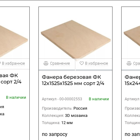
В избранное
Сравнение
В избранное
Сра
вая ФК
Фанера березовая ФК
Фане
 сорт 2/4
12х1525х1525 мм сорт 2/4
15х24
В наличии
В наличии
Артикул -
00-00002553
Артикул
ия
Производитель:
Россия
Произво
ка
Коллекция:
3D мозаика
Коллек
Толщина:
12 мм
Толщин
по запросу
по за