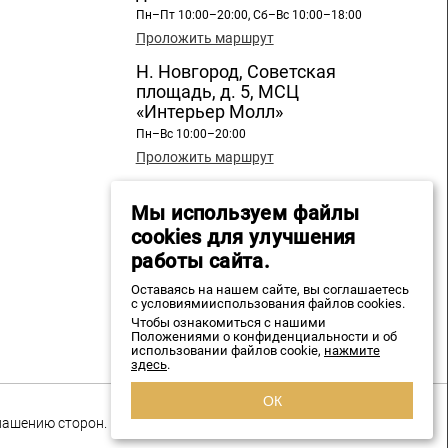
Пн–Пт 10:00–20:00, Сб–Вс 10:00–18:00
Проложить маршрут
Н. Новгород, Советская
площадь, д. 5, МСЦ
«Интерьер Молл»
Пн–Вс 10:00–20:00
Проложить маршрут
Н. Новгород, ул. Бекетова, д.
13, СЦ «Бекетов»
Мы используем файлы
cookies для улучшения
Пн–Вс 10:00–20:00
Проложить маршрут
работы сайта.
+7 960 196 89 20
Оставаясь на нашем сайте, вы соглашаетесь
с условиямииспользования файлов cookies.
Чтобы ознакомиться с нашими
spmozaika@mail.ru
Положениями о конфиденциальности и об
использовании файлов cookie,
нажмите
здесь
.
ОК
глашению сторон.