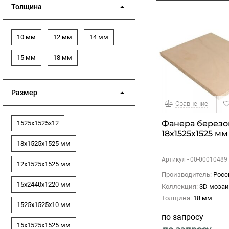
Толщина
10 мм
12 мм
14 мм
15 мм
18 мм
Размер
Сравнение
Фанера березо
1525х1525х12
18х1525х1525 мм
18х1525х1525 мм
Артикул -
00-00010489
12х1525х1525 мм
Производитель:
Росс
15х2440х1220 мм
Коллекция:
3D мозаи
Толщина:
18 мм
1525х1525х10 мм
по запросу
15х1525х1525 мм