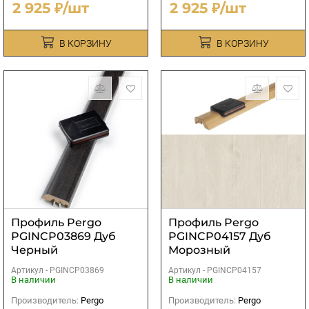
2 925 ₽/шт
2 925 ₽/шт
В КОРЗИНУ
В КОРЗИНУ
Профиль Pergo
Профиль Pergo
PGINCP03869 Дуб
PGINCP04157 Дуб
Черный
Морозный
Классический (5 в 1)
Патинированный (5 в
Артикул -
PGINCP03869
Артикул -
PGINCP04157
1)
В наличии
В наличии
Производитель:
Pergo
Производитель:
Pergo