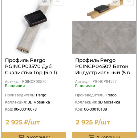
Профиль Pergo
Профиль Pergo
PGINCP03570 Дуб
PGINCP04507 Бетон
Скалистых Гор (5 в 1)
Индустриальный (5 в
1)
Артикул -
PGINCP03570
Артикул -
PGINCP04507
В наличии
В наличии
Производитель:
Pergo
Производитель:
Pergo
Коллекция:
3D мозаика
Коллекция:
3D мозаика
Код:
00-00010078
Код:
00-00010108
2 925 ₽/шт
2 925 ₽/шт
В КОРЗИНУ
В КОРЗИНУ