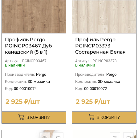
Профиль Pergo
Профиль Pergo
PGINCP03467 Дуб
PGINCP03373
канадский (5 в 1)
Состаренная Белая
Сосна (5 в 1)
Артикул -
PGINCP03467
Артикул -
PGINCP03373
В наличии
В наличии
Производитель:
Pergo
Производитель:
Pergo
Коллекция:
3D мозаика
Коллекция:
3D мозаика
Код:
00-00010074
Код:
00-00010072
2 925 ₽/шт
2 925 ₽/шт
В КОРЗИНУ
В КОРЗИНУ