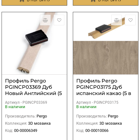
Профиль Pergo
Профиль Pergo
PGINCP03369 Дуб
PGINCP03175 Дуб
Новый Английский (5
испанский какао (5 в
в 1)
1)
Артикул -
PGINCP03369
Артикул -
PGINCP03175
В наличии
В наличии
Производитель:
Pergo
Производитель:
Pergo
Коллекция:
3D мозаика
Коллекция:
3D мозаика
Код:
00-00006349
Код:
00-00010066