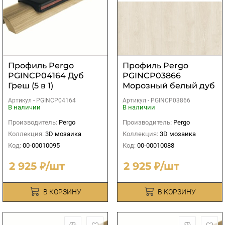
Профиль Pergo
Профиль Pergo
PGINCP04164 Дуб
PGINCP03866
Греш (5 в 1)
Морозный белый дуб
(5 в 1)
Артикул -
PGINCP04164
Артикул -
PGINCP03866
В наличии
В наличии
Производитель:
Pergo
Производитель:
Pergo
Коллекция:
3D мозаика
Коллекция:
3D мозаика
Код:
00-00010095
Код:
00-00010088
2 925 ₽/шт
2 925 ₽/шт
В КОРЗИНУ
В КОРЗИНУ