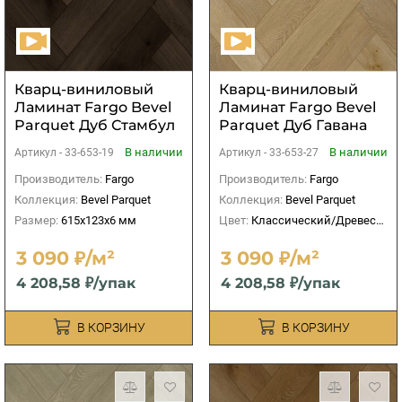
Кварц-виниловый
Кварц-виниловый
Ламинат Fargo Bevel
Ламинат Fargo Bevel
Parquet Дуб Стамбул
Parquet Дуб Гавана
В наличии
В наличии
Артикул -
33-653-19
Артикул -
33-653-27
Производитель:
Fargo
Производитель:
Fargo
Коллекция:
Bevel Parquet
Коллекция:
Bevel Parquet
Размер:
615x123x6 мм
Цвет:
Классический/Древесный
3 090 ₽/м²
3 090 ₽/м²
4 208,58 ₽/упак
4 208,58 ₽/упак
В КОРЗИНУ
В КОРЗИНУ