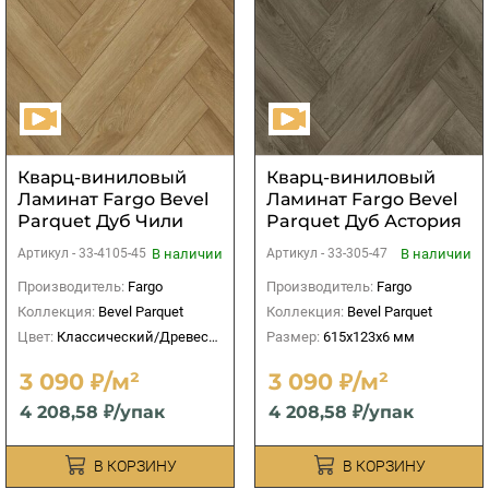
Кварц-виниловый
Кварц-виниловый
Ламинат Fargo Bevel
Ламинат Fargo Bevel
Parquet Дуб Чили
Parquet Дуб Астория
В наличии
В наличии
Артикул -
33-4105-45
Артикул -
33-305-47
Производитель:
Fargo
Производитель:
Fargo
Коллекция:
Bevel Parquet
Коллекция:
Bevel Parquet
Цвет:
Классический/Древесный
Размер:
615x123x6 мм
3 090 ₽/м²
3 090 ₽/м²
4 208,58 ₽/упак
4 208,58 ₽/упак
В КОРЗИНУ
В КОРЗИНУ