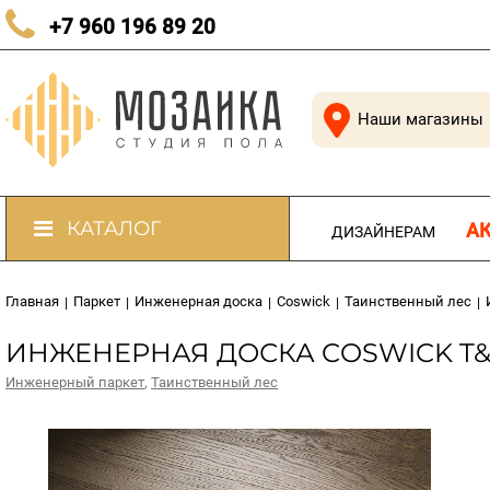
КАЧЕСТВЕННЫЙ ПОЛ В КАЖДЫЙ ДОМ
+7 960 196 89 20
Наши магазины
КАТАЛОГ
А
ДИЗАЙНЕРАМ
Главная
Паркет
Инженерная доска
Coswick
Таинственный лес
|
|
|
|
|
ИНЖЕНЕРНАЯ ДОСКА COSWICK T&G 
Инженерный паркет
,
Таинственный лес