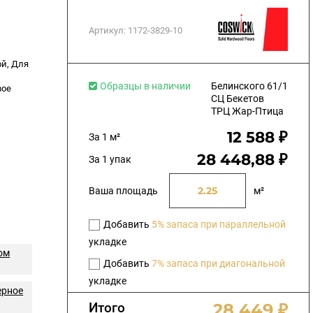
Артикул:
1172-3829-10
ой, Для
Образцы в наличии
Белинского 61/1
вое
СЦ Бекетов
ТРЦ Жар-Птица
12 588 ₽
За 1 м²
28 448,88 ₽
За 1 упак
Ваша площадь
м²
Добавить
5% запаса при параллельной
укладке
ом
Добавить
7% запаса при диагональной
укладке
ерное
Итого
28 449 ₽