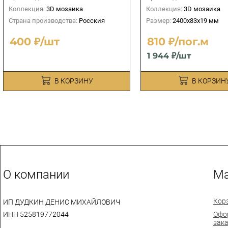
Коллекция:
3D мозаика
Коллекция:
3D мозаика
Страна производства:
Росския
Размер:
2400х83х19 мм
400 ₽/шт
810 ₽/пог.м
1 944 ₽/шт
В КОРЗИНУ
В КОРЗИН
О компании
Ма
Кор
ИП ДУДКИН ДЕНИС МИХАЙЛОВИЧ
ИНН 525819772044
Офо
зак