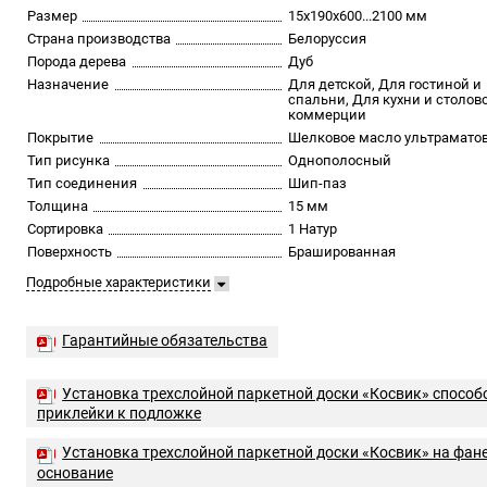
Размер
15х190х600...2100 мм
Страна производства
Белоруссия
Порода дерева
Дуб
Назначение
Для детской, Для гостиной и
спальни, Для кухни и столов
коммерции
Покрытие
Шелковое масло ультрамато
Тип рисунка
Однополосный
Тип соединения
Шип-паз
Толщина
15 мм
Сортировка
1 Натур
Поверхность
Брашированная
Подробные характеристики
Гарантийные обязательства
Установка трехслойной паркетной доски «Косвик» способ
приклейки к подложке
Установка трехслойной паркетной доски «Косвик» на фан
основание