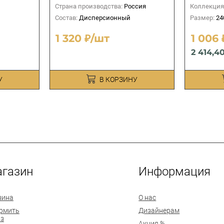
Страна производства:
Россия
Коллекция
Состав:
Дисперсионный
Размер:
24
1 320 ₽/шт
1 006 
2 414,4
У
В КОРЗИНУ
газин
Информация
зина
О нас
рмить
Дизайнерам
аз
Акция %