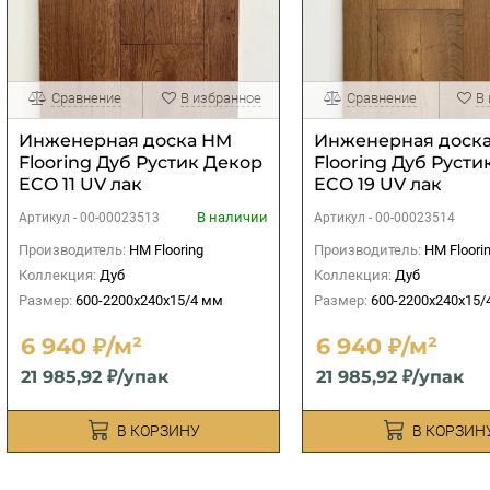
Сравнение
В избранное
Сравнение
В
Инженерная доска HM
Инженерная доск
Flooring Дуб Рустик Декор
Flooring Дуб Русти
ECO 11 UV лак
ECO 19 UV лак
В наличии
Артикул -
00-00023513
Артикул -
00-00023514
Производитель:
HM Flooring
Производитель:
HM Floori
Коллекция:
Дуб
Коллекция:
Дуб
Размер:
600-2200x240x15/4 мм
Размер:
600-2200x240x15/
6 940 ₽/м²
6 940 ₽/м²
21 985,92 ₽/упак
21 985,92 ₽/упак
В КОРЗИНУ
В КОРЗИН