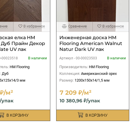
ение
В избранное
Сравнение
В избранное
зская елка HM
Инженерная доска HM
g Дуб Прайм Декор
Flooring American Walnut
late UV лак
Natur Dark UV лак
В наличии
В наличии
0-00023518
Артикул -
00-00023503
тель:
HM Flooring
Производитель:
HM Flooring
:
Дуб
Коллекция:
Американский орех
5x125x14/3 мм
Размер:
1200х150х14/1,5 мм
 ₽/м²
7 209 ₽/м²
₽/упак
10 380,96 ₽/упак
В КОРЗИНУ
В КОРЗИНУ