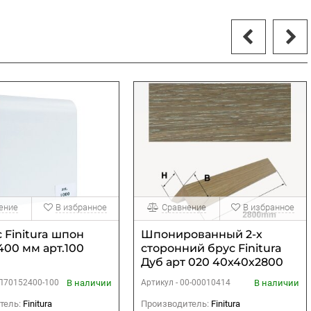
ение
В избранное
Сравнение
В избранное
 Finitura шпон
Шпонированный 2-х
400 мм арт.100
сторонний брус Finitura
Дуб арт 020 40х40х2800
мм
В наличии
В наличии
П70152400-100
Артикул -
00-00010414
тель:
Finitura
Производитель:
Finitura