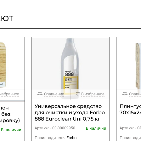
АЮТ
 избранное
Сравнение
В избранное
Сравн
Универсальное средство
Плинтус
шпон
для очистки и ухода Forbo
70х15х2
 без
888 Euroclean Uni 0,75 кг
ировку)
В наличии
Артикул -
00-00009950
Артикул -
С
В наличии
Производитель:
Forbo
Производи