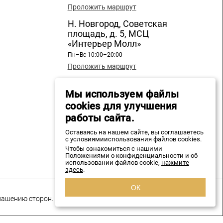
Проложить маршрут
Н. Новгород, Советская
площадь, д. 5, МСЦ
«Интерьер Молл»
Пн–Вс 10:00–20:00
Проложить маршрут
Н. Новгород, ул. Бекетова, д.
13, СЦ «Бекетов»
Мы используем файлы
cookies для улучшения
Пн–Вс 10:00–20:00
Проложить маршрут
работы сайта.
+7 960 196 89 20
Оставаясь на нашем сайте, вы соглашаетесь
с условиямииспользования файлов cookies.
Чтобы ознакомиться с нашими
spmozaika@mail.ru
Положениями о конфиденциальности и об
использовании файлов cookie,
нажмите
здесь
.
ОК
глашению сторон.