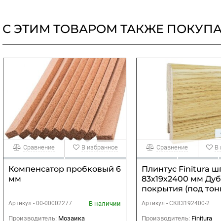
С ЭТИМ ТОВАРОМ ТАКЖЕ ПОКУП
Сравнение
В избранное
Сравнение
В
Компенсатор пробковый 6
Плинтус Finitura 
мм
83х19х2400 мм Дуб
покрытия (под тон
В наличии
Артикул -
00-00002277
Артикул -
СК83192400-2
Производитель:
Мозаика
Производитель:
Finitura