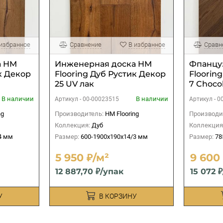
 избранное
Сравнение
В избранное
Сравн
а HM
Инженерная доска HM
Фпанцу
к Декор
Flooring Дуб Рустик Декор
Floorin
25 UV лак
7 Choco
В наличии
В наличии
Артикул -
00-00023515
Артикул -
0
ng
Производитель:
HM Flooring
Производи
Коллекция:
Дуб
Коллекция
4 мм
Размер:
600-1900x190x14/3 мм
Размер:
78
5 950 ₽/м²
9 600
12 887,70 ₽/упак
15 072 
У
В КОРЗИНУ