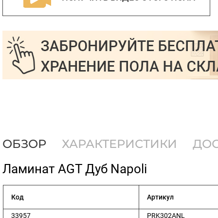
ОБЗОР
ХАРАКТЕРИСТИКИ
ДО
​Ламинат AGT Дуб Napoli
Код
Артикул
33957
PRK302ANL