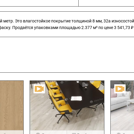
ый метр. Это влагостойкое покрытие толщиной 8 мм, 32а износосто
аску. Продаётся упаковками площадью 2.377 м² по цене 3 541,73 ₽ 