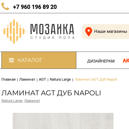
КАЧЕСТВЕННЫЙ ПОЛ В КАЖДЫЙ ДОМ
+7 960 196 89 20
Наши магазины
КАТАЛОГ
А
ДИЗАЙНЕРАМ
Главная
Ламинат
AGT
Natura Large
Ламинат AGT Дуб Napoli
|
|
|
|
ЛАМИНАТ AGT ДУБ NAPOLI
Natura Large
,
Ламинат