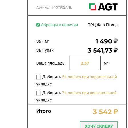
Артикул:
PRK302ANL
Образцы в наличии
ТРЦ Жар-Птица
1 490 ₽
За 1 м²
3 541,73 ₽
За 1 упак
Ваша площадь
м²
Добавить
5% запаса при параллельной
укладке
Добавить
7% запаса при диагональной
укладке
Итого
3 542 ₽
ХОЧУ СКИДКУ