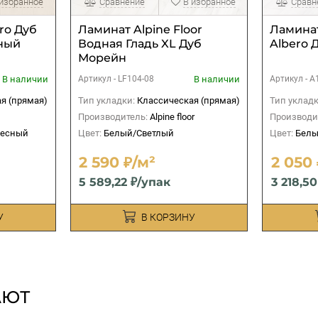
 избранное
Сравнение
В избранное
Сравн
ro Дуб
Ламинат Alpine Floor
Ламинат
ный
Водная Гладь XL Дуб
Albero 
Морейн
В наличии
В наличии
Артикул -
LF104-08
Артикул -
А
я (прямая)
Тип укладки:
Классическая (прямая)
Тип укладк
Производитель:
Alpine floor
Производи
весный
Цвет:
Белый/Светлый
Цвет:
Белы
2 590 ₽/м²
2 050 
5 589,22 ₽/упак
3 218,5
У
В КОРЗИНУ
АЮТ