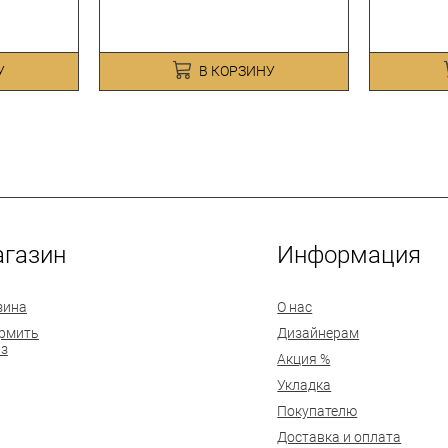
У
В КОРЗИНУ
газин
Информация
зина
О нас
рмить
Дизайнерам
аз
Акция %
Укладка
Покупателю
Доставка и оплата