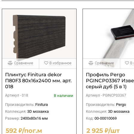
Сравнение
В избранное
Сравнение
В
Плинтус Finitura dekor
Профиль Pergo
П80F3 80х16х2400 мм. арт.
PGINCP03367 Изве
018
серый дуб (5 в 1)
В наличии
Артикул -
018
Артикул -
PGINCP03367
Производитель:
Finitura
Производитель:
Pergo
Коллекция:
3D мозаика
Коллекция:
3D мозаика
Размер:
2400х80х16 мм
Код:
00-00010069
592 ₽/пог.м
2 925 ₽/шт