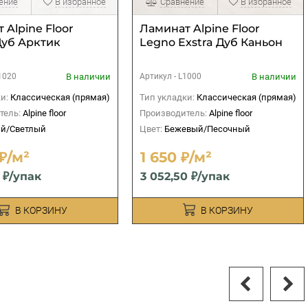
ение
В избранное
Сравнение
В избранное
 Alpine Floor
Ламинат Alpine Floor
Дуб Арктик
Legno Exstra Дуб Каньон
В наличии
В наличии
1020
Артикул -
L1000
и:
Классическая (прямая)
Тип укладки:
Классическая (прямая)
тель:
Alpine floor
Производитель:
Alpine floor
й/Светлый
Цвет:
Бежевый/Песочный
₽/м²
1 650 ₽/м²
0 ₽/упак
3 052,50 ₽/упак
В КОРЗИНУ
В КОРЗИНУ