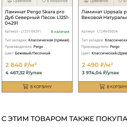
Сравнение
В избранное
Сравнение
В
Ламинат Pergo Skara pro
Ламинат Uppsala p
Дуб Северный Песок L1251-
Вековой Натураль
04291
В наличии
Артикул -
L1251-04291
Артикул -
L1249-05034
Тип укладки:
Классическая (прямая)
Тип укладки:
Классическа
Производитель:
Pergo
Производитель:
Pergo
Цвет:
Бежевый/Песочный
Цвет:
Классический/Дре
2 840 ₽/м²
2 490 ₽/м²
4 467,32 ₽/упак
3 974,04 ₽/упак
В КОРЗИНУ
В КОРЗИН
С ЭТИМ ТОВАРОМ ТАКЖЕ ПОКУП