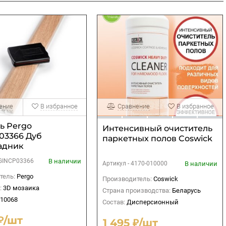
ение
В избранное
Сравнение
В избранное
ь Pergo
Интенсивный очиститель
03366 Дуб
паркетных полов Coswick
адник
ский (5 в 1)
В наличии
GINCP03366
В наличии
Артикул -
4170-010000
тель:
Pergo
Производитель:
Coswick
:
3D мозаика
Страна производства:
Беларусь
010068
Состав:
Дисперсионный
 ₽/шт
1 495 ₽/шт