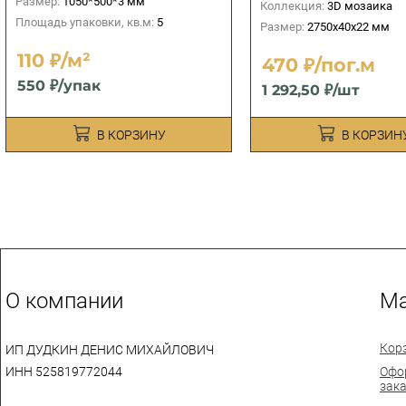
Размер:
1050*500*3 мм
Коллекция:
3D мозаика
Площадь упаковки, кв.м:
5
Размер:
2750х40х22 мм
110 ₽/м²
470 ₽/пог.м
550 ₽/упак
1 292,50 ₽/шт
В КОРЗИНУ
В КОРЗИН
О компании
Ма
Кор
ИП ДУДКИН ДЕНИС МИХАЙЛОВИЧ
ИНН 525819772044
Офо
зак