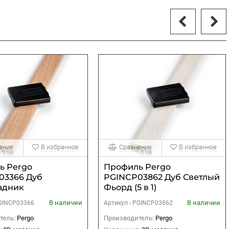
ение
В избранное
Сравнение
В избранное
ь Pergo
Профиль Pergo
03366 Дуб
PGINCP03862 Дуб Светлый
адник
Фьорд (5 в 1)
ский (5 в 1)
В наличии
В наличии
GINCP03366
Артикул -
PGINCP03862
тель:
Pergo
Производитель:
Pergo