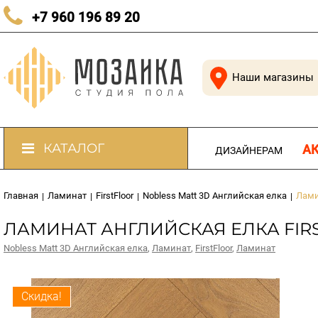
КАЧЕСТВЕННЫЙ ПОЛ В КАЖДЫЙ ДОМ
+7 960 196 89 20
Наши магазины
КАТАЛОГ
А
ДИЗАЙНЕРАМ
Главная
Ламинат
FirstFloor
Nobless Matt 3D Английская елка
Лами
|
|
|
|
ЛАМИНАТ АНГЛИЙСКАЯ ЕЛКА FIRS
Nobless Matt 3D Английская елка
,
Ламинат
,
FirstFloor
,
Ламинат
Скидка!