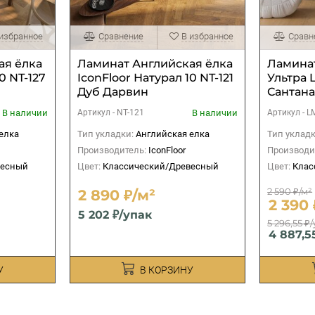
 избранное
Сравнение
В избранное
Сравн
ая ёлка
Ламинат Английская ёлка
Ламинат
0 NT-127
IconFloor Натурал 10 NT-121
Ультра 
Дуб Дарвин
Сантан
В наличии
В наличии
Артикул -
NT-121
Артикул -
L
елка
Тип укладки:
Английская елка
Тип укладк
Производитель:
IconFloor
Производи
весный
Цвет:
Классический/Древесный
Цвет:
Клас
2 590 ₽/м²
2 890 ₽/м²
2 390 
5 202 ₽/упак
5 296,55 ₽
4 887,5
У
В КОРЗИНУ