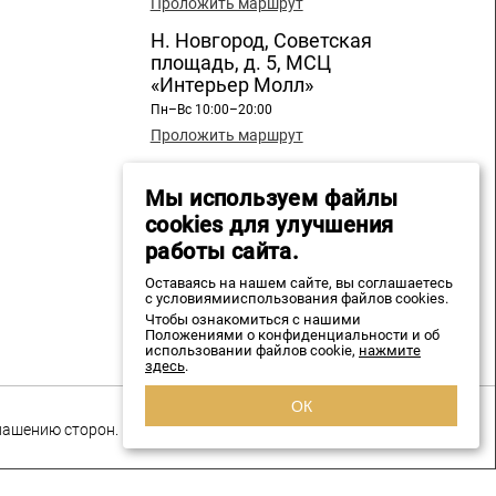
Проложить маршрут
Н. Новгород, Советская
площадь, д. 5, МСЦ
«Интерьер Молл»
Пн–Вс 10:00–20:00
Проложить маршрут
Н. Новгород, ул. Бекетова, д.
13, СЦ «Бекетов»
Мы используем файлы
cookies для улучшения
Пн–Вс 10:00–20:00
Проложить маршрут
работы сайта.
+7 960 196 89 20
Оставаясь на нашем сайте, вы соглашаетесь
с условиямииспользования файлов cookies.
Чтобы ознакомиться с нашими
spmozaika@mail.ru
Положениями о конфиденциальности и об
использовании файлов cookie,
нажмите
здесь
.
ОК
глашению сторон.