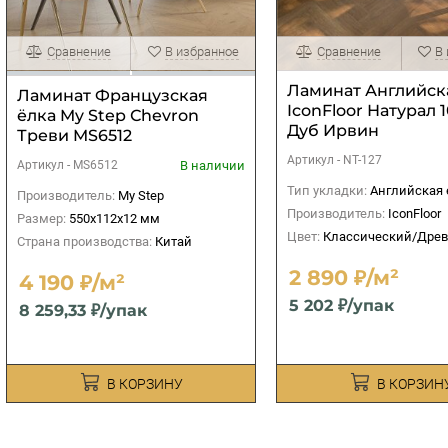
Сравнение
В избранное
Сравнение
В
Ламинат Английск
Ламинат Французская
IconFloor Натурал 1
ёлка My Step Сhevron
Дуб Ирвин
Треви MS6512
Артикул -
NT-127
В наличии
Артикул -
MS6512
Тип укладки:
Английская 
Производитель:
My Step
Производитель:
IconFloor
Размер:
550x112x12 мм
Цвет:
Классический/Дре
Страна производства:
Китай
2 890 ₽/м²
4 190 ₽/м²
5 202 ₽/упак
8 259,33 ₽/упак
В КОРЗИНУ
В КОРЗИН