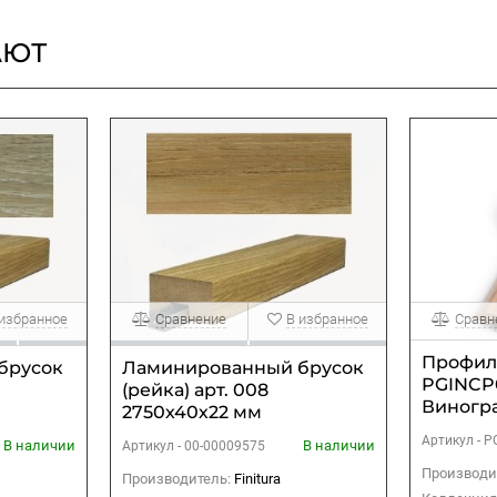
АЮТ
 избранное
Сравнение
В избранное
Сравн
Профил
брусок
Ламинированный брусок
PGINCP
(рейка) арт. 008
Виногр
2750х40х22 мм
Деревен
Артикул -
P
В наличии
В наличии
Артикул -
00-00009575
Производи
Производитель:
Finitura