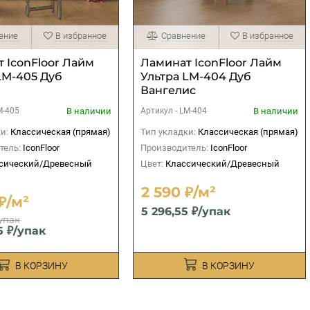
ение
В избранное
Сравнение
В избранное
 IconFloor Лайм
Ламинат IconFloor Лайм
LM-405 Дуб
Ультра LM-404 Дуб
а
Вангелис
В наличии
В наличии
M-405
Артикул -
LM-404
и:
Классическая (прямая)
Тип укладки:
Классическая (прямая)
тель:
IconFloor
Производитель:
IconFloor
сический/Древесный
Цвет:
Классический/Древесный
2 590 ₽/м²
₽/м²
5 296,55 ₽/упак
/упак
5 ₽/упак
В КОРЗИНУ
В КОРЗИНУ