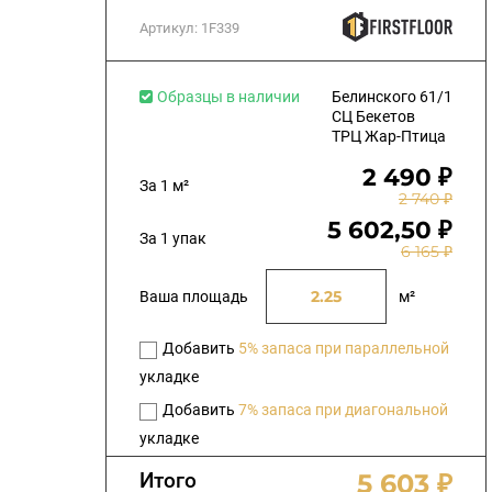
Артикул:
1F339
Образцы в наличии
Белинского 61/1
СЦ Бекетов
ТРЦ Жар-Птица
2 490 ₽
За 1 м²
2 740 ₽
5 602,50 ₽
За 1 упак
6 165 ₽
Ваша площадь
м²
Добавить
5% запаса при параллельной
укладке
Добавить
7% запаса при диагональной
укладке
Итого
5 603 ₽