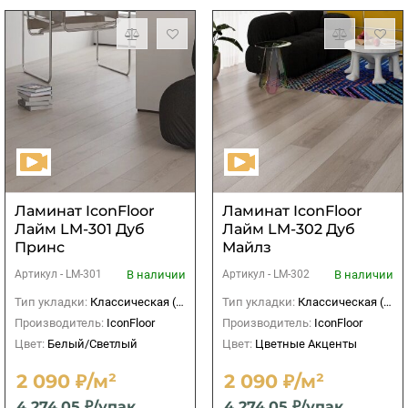
Ламинат IconFloor
Ламинат IconFloor
Лайм LM-301 Дуб
Лайм LM-302 Дуб
Принс
Майлз
В наличии
В наличии
Артикул -
LM-301
Артикул -
LM-302
Тип укладки:
Классическая (прямая)
Тип укладки:
Классическая (прямая)
Производитель:
IconFloor
Производитель:
IconFloor
Цвет:
Белый/Светлый
Цвет:
Цветные Акценты
2 090 ₽/м²
2 090 ₽/м²
4 274,05 ₽/упак
4 274,05 ₽/упак