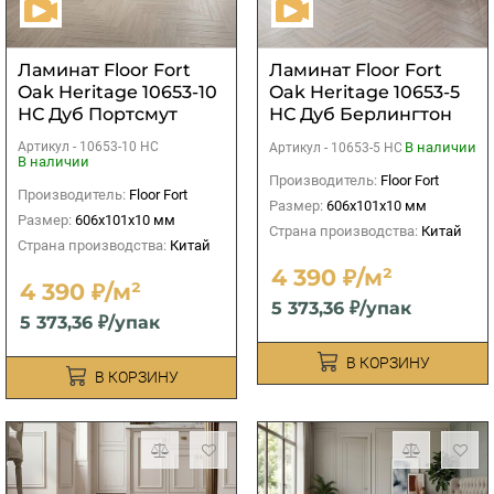
Ламинат Floor Fort
Ламинат Floor Fort
Oak Heritage 10653-10
Oak Heritage 10653-5
НС Дуб Портсмут
НС Дуб Берлингтон
Артикул -
10653-10 НС
В наличии
Артикул -
10653-5 НС
В наличии
Производитель:
Floor Fort
Производитель:
Floor Fort
Размер:
606х101х10 мм
Размер:
606х101х10 мм
Страна производства:
Китай
Страна производства:
Китай
4 390 ₽/м²
4 390 ₽/м²
5 373,36 ₽/упак
5 373,36 ₽/упак
В КОРЗИНУ
В КОРЗИНУ