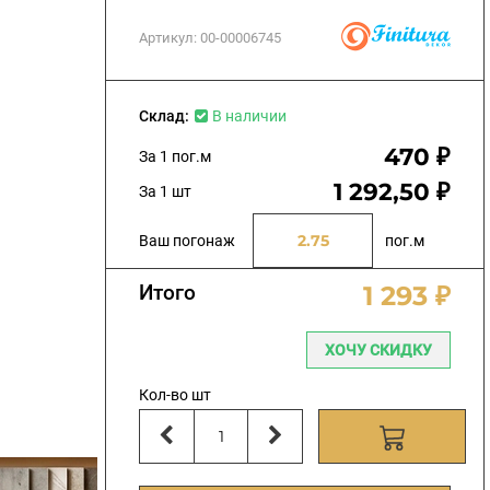
Артикул:
00-00006745
Склад:
В наличии
470 ₽
За 1 пог.м
1 292,50 ₽
За 1 шт
Ваш погонаж
пог.м
Итого
1 293 ₽
ХОЧУ СКИДКУ
Кол-во шт