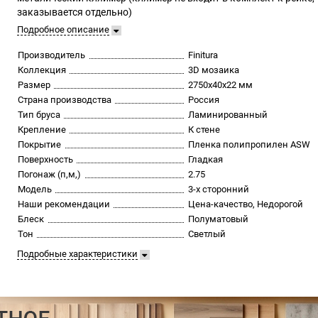
заказывается отдельно)
Подробное описание
Производитель
Finitura
Коллекция
3D мозаика
Размер
2750х40х22 мм
Страна производства
Россия
Тип бруса
Ламинированный
Крепление
К стене
Покрытие
Пленка полипропилен ASW
Поверхность
Гладкая
Погонаж (п,м,)
2.75
Модель
3-х сторонний
Наши рекомендации
Цена-качество, Недорогой
Блеск
Полуматовый
Тон
Светлый
Подробные характеристики