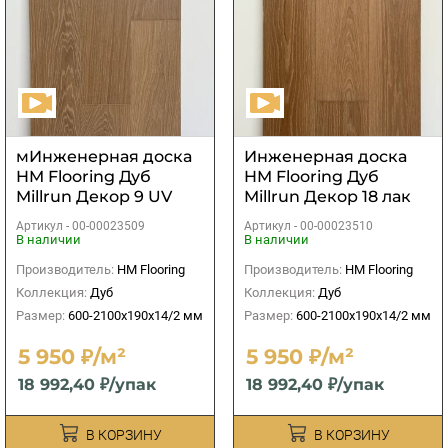
мИнженерная доска
Инженерная доска
HM Flooring Дуб
HM Flooring Дуб
Millrun Декор 9 UV
Millrun Декор 18 лак
лак
UV лак
Артикул -
00-00023509
Артикул -
00-00023510
В наличии
В наличии
Производитель:
HM Flooring
Производитель:
HM Flooring
Коллекция:
Дуб
Коллекция:
Дуб
Размер:
600-2100x190x14/2 мм
Размер:
600-2100x190x14/2 мм
5 950 ₽/м²
5 950 ₽/м²
18 992,40 ₽/упак
18 992,40 ₽/упак
В КОРЗИНУ
В КОРЗИНУ