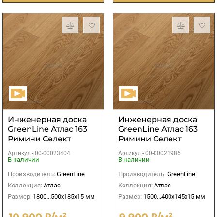
Инженерная доска
Инженерная доска
GreenLine Атлас 163
GreenLine Атлас 163
Римини Селект
Римини Селект
Артикул -
00-00023404
Артикул -
00-00021986
В наличии
В наличии
Производитель:
GreenLine
Производитель:
GreenLine
Коллекция:
Атлас
Коллекция:
Атлас
Размер:
1800...500х185х15 мм
Размер:
1500...400х145х15 мм
10 900 ₽/м²
9 900 ₽/м²