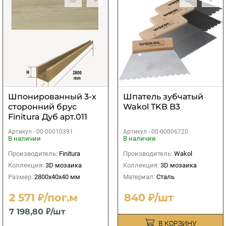
Шпонированный 3-х
Шпатель зубчатый
сторонний брус
Wakol TKB B3
Finitura Дуб арт.011
40х40х2800 мм
Артикул -
00-00010391
Артикул -
00-00006720
В наличии
В наличии
Производитель:
Finitura
Производитель:
Wakol
Коллекция:
3D мозаика
Коллекция:
3D мозаика
Размер:
2800х40х40 мм
Материал:
Сталь
2 571 ₽/пог.м
840 ₽/шт
7 198,80 ₽/шт
В КОРЗИНУ