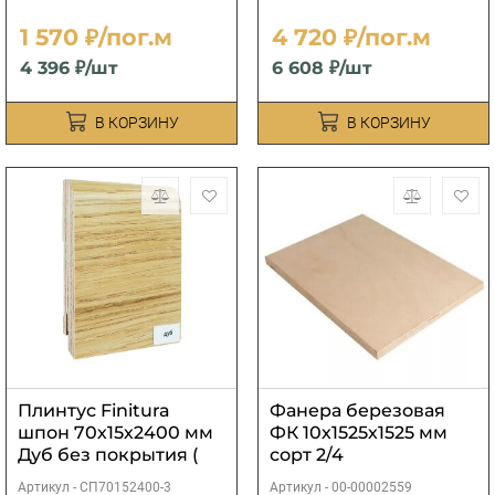
1 570 ₽/пог.м
4 720 ₽/пог.м
4 396 ₽/шт
6 608 ₽/шт
В КОРЗИНУ
В КОРЗИНУ
Плинтус Finitura
Фанера березовая
шпон 70х15х2400 мм
ФК 10х1525х1525 мм
Дуб без покрытия (
сорт 2/4
под тонировку)
Артикул -
СП70152400-3
Артикул -
00-00002559