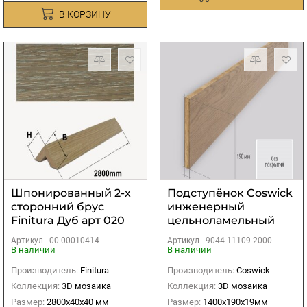
В КОРЗИНУ
Шпонированный 2-х
Подступёнок Coswick
сторонний брус
инженерный
Finitura Дуб арт 020
цельноламельный
40х40х2800 мм
Дуб без покрытия
Артикул -
00-00010414
Артикул -
9044-11109-2000
1400х190х19мм
В наличии
В наличии
Производитель:
Finitura
Производитель:
Coswick
Коллекция:
3D мозаика
Коллекция:
3D мозаика
Размер:
2800х40х40 мм
Размер:
1400х190х19мм