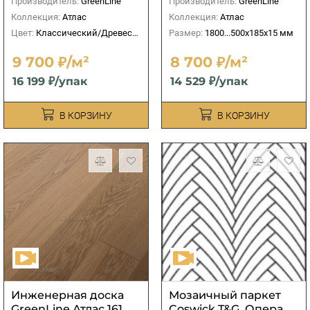
Производитель:
GreenLine
Производитель:
GreenLine
Коллекция:
Атлас
Коллекция:
Атлас
Цвет:
Классический/Древесный
Размер:
1800...500х185х15 мм
9 700 ₽/м²
8 700 ₽/м²
16 199 ₽/упак
14 529 ₽/упак
В КОРЗИНУ
В КОРЗИНУ
Инженерная доска
Мозаичный паркет
GreenLine Атлас 161
Coswick T&G, Опера