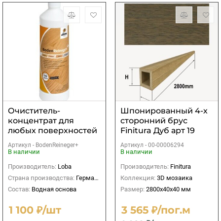
Очиститель-
Шпонированный 4-х
концентрат для
сторонний брус
любых поверхностей
Finitura Дуб арт 19
Lobahome
40х40х2800 мм
Артикул -
BodenReineger+
Артикул -
00-00006294
BodenReineger
В наличии
В наличии
Производитель:
Loba
Производитель:
Finitura
Страна производства:
Германия
Коллекция:
3D мозаика
Состав:
Водная основа
Размер:
2800х40х40 мм
1 100 ₽/шт
3 565 ₽/пог.м