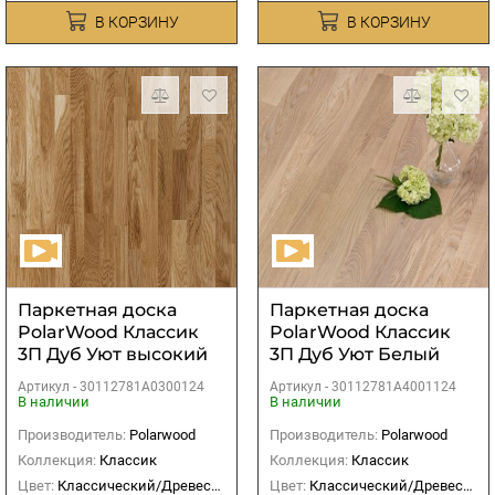
В КОРЗИНУ
В КОРЗИНУ
Паркетная доска
Паркетная доска
PolarWood Классик
PolarWood Классик
3П Дуб Уют высокий
3П Дуб Уют Белый
глянец лак
матовый лак
Артикул -
30112781A0300124
Артикул -
30112781A4001124
В наличии
В наличии
Производитель:
Polarwood
Производитель:
Polarwood
Коллекция:
Классик
Коллекция:
Классик
Цвет:
Классический/Древесный
Цвет:
Классический/Древесный