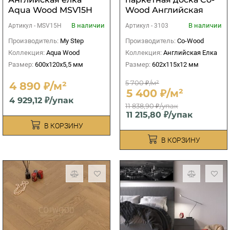
Aqua Wood MSV15H
Wood Английская
Straw
елка 3103 Ампир
В наличии
В наличии
Артикул -
MSV15H
Артикул -
3103
Производитель:
My Step
Производитель:
Co-Wood
Коллекция:
Aqua Wood
Коллекция:
Английская Елка
Размер:
600х120х5,5 мм
Размер:
602x115x12 мм
5 700 ₽/м²
4 890 ₽/м²
5 400 ₽/м²
4 929,12 ₽/упак
11 838,90 ₽/упак
11 215,80 ₽/упак
В КОРЗИНУ
В КОРЗИНУ