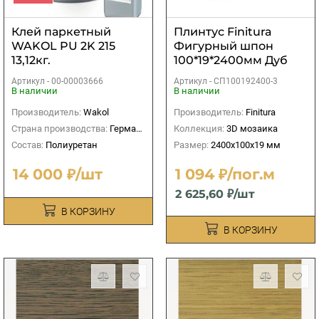
Клей паркетный
Плинтус Finitura
WAKOL PU 2K 215
Фигурный шпон
13,12кг.
100*19*2400мм Дуб
без покрытия( под
Артикул -
00-00003666
Артикул -
СП100192400-3
тонировку)
В наличии
В наличии
Производитель:
Wakol
Производитель:
Finitura
Страна производства:
Германия
Коллекция:
3D мозаика
Состав:
Полиуретан
Размер:
2400х100х19 мм
14 000 ₽/шт
1 094 ₽/пог.м
2 625,60 ₽/шт
В КОРЗИНУ
В КОРЗИНУ