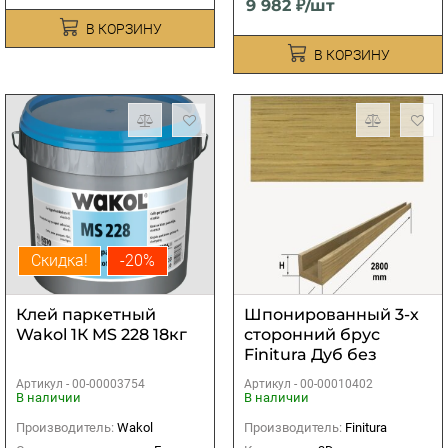
9 982 ₽/шт
В КОРЗИНУ
В КОРЗИНУ
Скидка!
-20%
Клей паркетный
Шпонированный 3-х
Wakol 1К MS 228 18кг
сторонний брус
Finitura Дуб без
покрытия
Артикул -
00-00003754
Артикул -
00-00010402
40х40х2800 мм
В наличии
В наличии
Производитель:
Wakol
Производитель:
Finitura