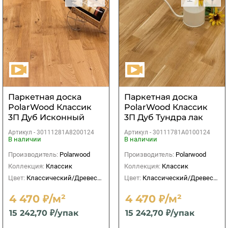
Паркетная доска
Паркетная доска
PolarWood Классик
PolarWood Классик
3П Дуб Исконный
3П Дуб Тундра лак
матовый лак
Артикул -
30111281A8200124
Артикул -
30111781A0100124
В наличии
В наличии
Производитель:
Polarwood
Производитель:
Polarwood
Коллекция:
Классик
Коллекция:
Классик
Цвет:
Классический/Древесный
Цвет:
Классический/Древесный
4 470 ₽/м²
4 470 ₽/м²
15 242,70 ₽/упак
15 242,70 ₽/упак