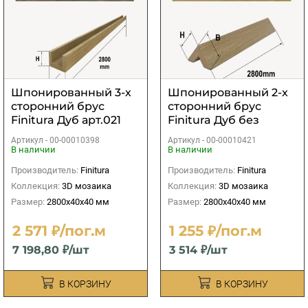
Шпонированный 3-х
Шпонированный 2-х
сторонний брус
сторонний брус
Finitura Дуб арт.021
Finitura Дуб без
40х40х2800 мм
покрытия
Артикул -
00-00010398
Артикул -
00-00010421
40х40х2800 мм
В наличии
В наличии
Производитель:
Finitura
Производитель:
Finitura
Коллекция:
3D мозаика
Коллекция:
3D мозаика
Размер:
2800х40х40 мм
Размер:
2800х40х40 мм
2 571 ₽/пог.м
1 255 ₽/пог.м
7 198,80 ₽/шт
3 514 ₽/шт
В КОРЗИНУ
В КОРЗИНУ