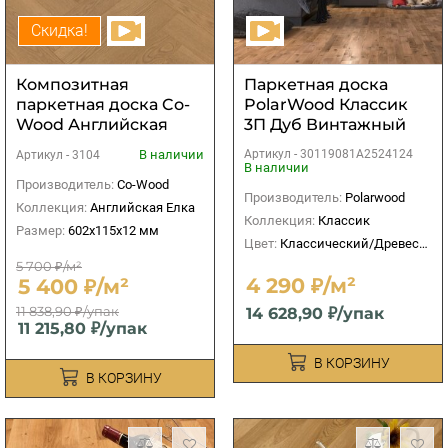
Скидка!
Композитная
Паркетная доска
паркетная доска Co-
PolarWood Классик
Wood Английская
3П Дуб Винтажный
елка 3104 Хай-тек
масло
В наличии
Артикул -
30119081A2524124
Артикул -
3104
В наличии
Производитель:
Co-Wood
Производитель:
Polarwood
Коллекция:
Английская Елка
Коллекция:
Классик
Размер:
602x115x12 мм
Цвет:
Классический/Древесный
5 700 ₽/м²
4 290 ₽/м²
5 400 ₽/м²
11 838,90 ₽/упак
14 628,90 ₽/упак
11 215,80 ₽/упак
В КОРЗИНУ
В КОРЗИНУ