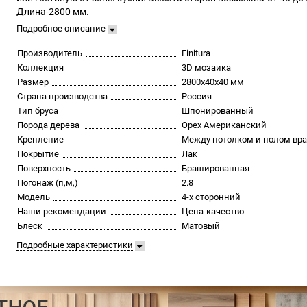
Длина-2800 мм.
Подробное описание
Производитель
Finitura
Коллекция
3D мозаика
Размер
2800х40х40 мм
Страна производства
Россия
Тип бруса
Шпонированный
Порода дерева
Орех Американский
Крепление
Между потолком и полом вр
Покрытие
Лак
Поверхность
Брашированная
Погонаж (п,м,)
2.8
Модель
4-х сторонний
Наши рекомендации
Цена-качество
Блеск
Матовый
Подробные характеристики