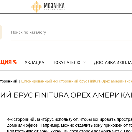
КЦИЯ %
УКЛАДКА
ПОКУПАТЕЛЮ
ДОСТАВКА И ОПЛА
сторонний
Шпонированный 4-х сторонний брус Finitura Орех американс
|
 БРУС FINITURA ОРЕХ АМЕРИКА
4-х сторонний Лайтбрус используют, чтобы зонировать простр
доме или офисе. Например, можно отделить зону прихожей от г
или гостиную от зоны кухни. Высота сторон возможна-от 40 до 