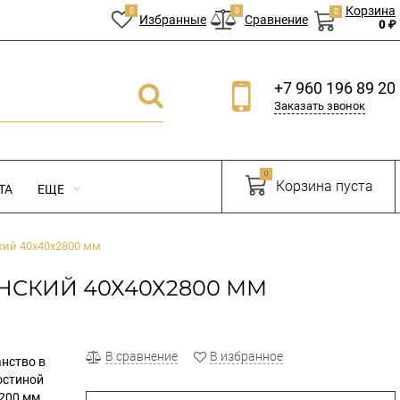
Корзина
0
0
0
Избранные
Сравнение
0 ₽
+7 960 196 89 20
Заказать звонок
0
Корзина пуста
ТА
ЕЩЕ
кий 40х40х2800 мм
НСКИЙ 40Х40Х2800 ММ
В сравнение
В избранное
анство в
остиной
200 мм.