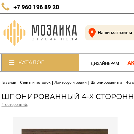
КАЧЕСТВЕННЫЙ ПОЛ В КАЖДЫЙ ДОМ
+7 960 196 89 20
Наши магазины
КАТАЛОГ
А
ДИЗАЙНЕРАМ
Главная
Стены и потолок
Лайтбрус и рейки
Шпонированный
4-х 
|
|
|
|
ШПОНИРОВАННЫЙ 4-Х СТОРОННИЙ
4-х сторонний
,