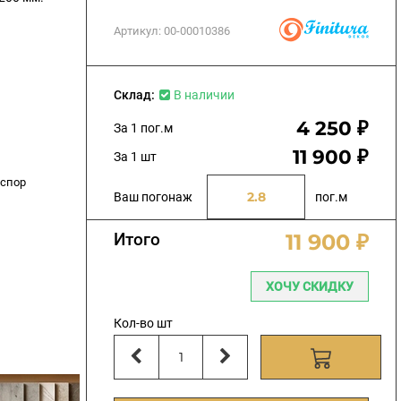
Артикул:
00-00010386
Склад:
В наличии
4 250 ₽
За 1 пог.м
11 900 ₽
За 1 шт
аспор
Ваш погонаж
пог.м
Итого
11 900 ₽
ХОЧУ СКИДКУ
Кол-во шт