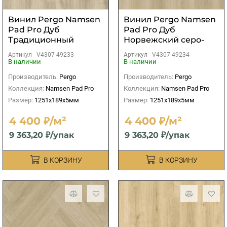
Винил Pergo Namsen
Винил Pergo Namsen
Pad Pro Дуб
Pad Pro Дуб
Традиционный
Норвежский серо-
белый
бежевый
Артикул -
V4307-49233
Артикул -
V4307-49234
В наличии
В наличии
Производитель:
Pergo
Производитель:
Pergo
Коллекция:
Namsen Pad Pro
Коллекция:
Namsen Pad Pro
Размер:
1251x189x5мм
Размер:
1251x189x5мм
4 400 ₽/м²
4 400 ₽/м²
9 363,20 ₽/упак
9 363,20 ₽/упак
В КОРЗИНУ
В КОРЗИНУ