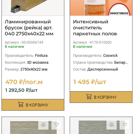
Ламинированный
Интенсивный
брусок (рейка) арт.
очиститель
040 2750х40х22 мм
паркетных полов
Coswick
Артикул -
00-00006749
Артикул -
4170-010000
В наличии
В наличии
Производитель:
Finitura
Производитель:
Coswick
Коллекция:
3D мозаика
Страна производства:
Беларусь
Размер:
2750х40х22 мм
Состав:
Дисперсионный
470 ₽/пог.м
1 495 ₽/шт
1 292,50 ₽/шт
В КОРЗИНУ
В КОРЗИНУ