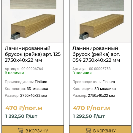
Ламинированный
Ламинированный
брусок (рейка) арт. 125
брусок (рейка) арт.
2750х40х22 мм
054 2750х40х22 мм
Артикул -
00-00006764
Артикул -
00-00006753
В наличии
В наличии
Производитель:
Finitura
Производитель:
Finitura
Коллекция:
3D мозаика
Коллекция:
3D мозаика
Размер:
2750х40х22 мм
Размер:
2750х40х22 мм
470 ₽/пог.м
470 ₽/пог.м
1 292,50 ₽/шт
1 292,50 ₽/шт
В КОРЗИНУ
В КОРЗИНУ