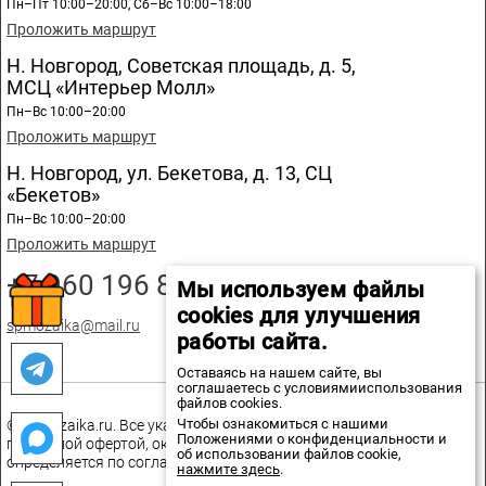
Пн–Пт 10:00–20:00, Сб–Вс 10:00–18:00
Проложить маршрут
Н. Новгород, Советская площадь, д. 5,
МСЦ «Интерьер Молл»
Пн–Вс 10:00–20:00
Проложить маршрут
Н. Новгород, ул. Бекетова, д. 13, СЦ
«Бекетов»
Пн–Вс 10:00–20:00
Проложить маршрут
+7 960 196 89 20
Мы используем файлы
cookies для улучшения
spmozaika@mail.ru
работы сайта.
Оставаясь на нашем сайте, вы
соглашаетесь с условиямииспользования
файлов cookies.
Чтобы ознакомиться с нашими
© spmozaika.ru. Все указанные на сайте цены не являются
Положениями о конфиденциальности и
публичной офертой, окончательная стоимость товаров
об использовании файлов cookie,
определяется по соглашению сторон.
нажмите здесь
.