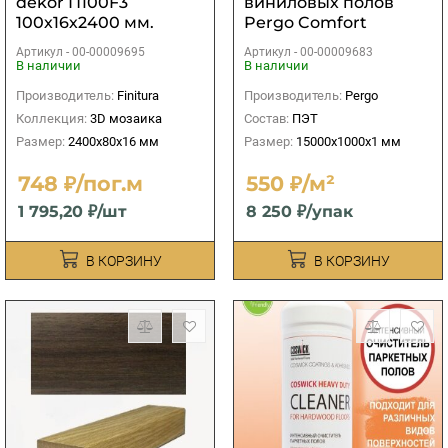
dekor П100F3
виниловых полов
100х16х2400 мм.
Pergo Comfort
15000х1000х1 мм (15
Артикул -
00-00009695
Артикул -
00-00009683
м2)
В наличии
В наличии
Производитель:
Finitura
Производитель:
Pergo
Коллекция:
3D мозаика
Состав:
ПЭТ
Размер:
2400х80х16 мм
Размер:
15000х1000х1 мм
748 ₽/пог.м
550 ₽/м²
1 795,20 ₽/шт
8 250 ₽/упак
В КОРЗИНУ
В КОРЗИНУ