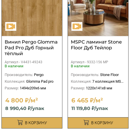
Винил Pergo Glomma
МSPC ламинат Stone
Pad Pro Дуб Горный
Floor Дуб Тейлор
тёплый
Артикул -
V4431-49243
Артикул -
9332-156 MP
В наличии
В наличии
Производитель:
Pergo
Производитель:
Stone Floor
Коллекция:
Glomma Pad pro
Коллекция:
7 коллекция MSPC 8 мм
Размер:
1494x209x6 мм
Размер:
1220x141х8 мм
4 800 ₽/м²
6 465 ₽/м²
8 990,40 ₽/упак
11 119,80 ₽/упак
В КОРЗИНУ
В КОРЗИНУ