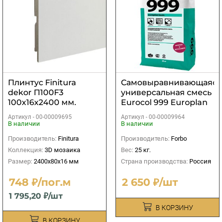
Плинтус Finitura
Самовыравнивающаяся
dekor П100F3
универсальная смесь
100х16х2400 мм.
Eurocol 999 Europlan
Basic 25 кг
Артикул -
00-00009695
Артикул -
00-00009964
В наличии
В наличии
Производитель:
Finitura
Производитель:
Forbo
Коллекция:
3D мозаика
Вес:
25 кг.
Размер:
2400х80х16 мм
Страна производства:
Россия
748 ₽/пог.м
2 650 ₽/шт
1 795,20 ₽/шт
В КОРЗИНУ
В КОРЗИНУ