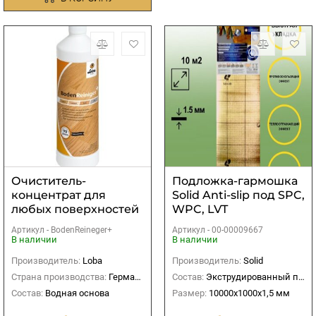
Очиститель-
Подложка-гармошка
концентрат для
Solid Anti-slip под SPC,
любых поверхностей
WPC, LVT
Lobahome
10000х1000х1.5 мм (10
Артикул -
BodenReineger+
Артикул -
00-00009667
BodenReineger
м2)
В наличии
В наличии
Производитель:
Loba
Производитель:
Solid
Страна производства:
Германия
Состав:
Экструдированный полистирол
Состав:
Водная основа
Размер:
10000х1000х1,5 мм