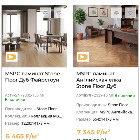
МSPC ламинат Stone
МSPC ламинат
Floor Дуб Файрстоун
Английская елка
Stone Floor Дуб
Миллерфилд
Артикул -
9332-155 MP
В наличии
Артикул -
2529-15 MР
В наличии
Производитель:
Stone Floor
Производитель:
Stone Floor
Коллекция:
МSPC Английская елка
Коллекция:
7 коллекция MSPC 8 мм
Размер:
564x141х8 мм
Размер:
1220x141х8 мм
7 345 ₽/м²
6 465 ₽/м²