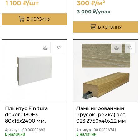
1 100 ₽/шт
300 ₽/м²
3 000 ₽/упак
В КОРЗИНУ
В КОРЗИНУ
Плинтус Finitura
Ламинированный
dekor П80F3
брусок (рейка) арт.
80х16х2400 мм.
023 2750х40х22 мм
Артикул -
00-00009693
Артикул -
00-00006741
В наличии
В наличии