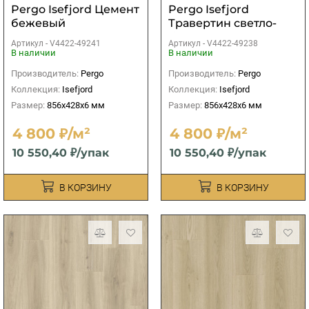
Pergo Isefjord Цемент
Pergo Isefjord
бежевый
Травертин светло-
бежевый
Артикул -
V4422-49241
Артикул -
V4422-49238
В наличии
В наличии
Производитель:
Pergo
Производитель:
Pergo
Коллекция:
Isefjord
Коллекция:
Isefjord
Размер:
856x428x6 мм
Размер:
856x428x6 мм
4 800 ₽/м²
4 800 ₽/м²
10 550,40 ₽/упак
10 550,40 ₽/упак
В КОРЗИНУ
В КОРЗИНУ