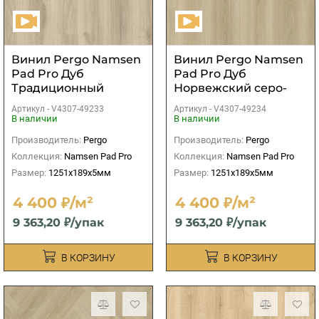
Винил Pergo Namsen
Винил Pergo Namsen
Pad Pro Дуб
Pad Pro Дуб
Традиционный
Норвежский серо-
белый
бежевый
Артикул -
V4307-49233
Артикул -
V4307-49234
В наличии
В наличии
Производитель:
Pergo
Производитель:
Pergo
Коллекция:
Namsen Pad Pro
Коллекция:
Namsen Pad Pro
Размер:
1251x189x5мм
Размер:
1251x189x5мм
4 400 ₽/м²
4 400 ₽/м²
9 363,20 ₽/упак
9 363,20 ₽/упак
В КОРЗИНУ
В КОРЗИНУ