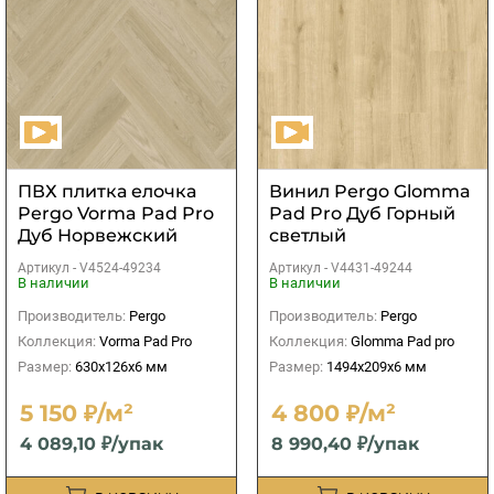
ПВХ плитка елочка
Винил Pergo Glomma
Pergo Vorma Pad Pro
Pad Pro Дуб Горный
Дуб Норвежский
светлый
серо-бежевый
Артикул -
V4524-49234
Артикул -
V4431-49244
В наличии
В наличии
Производитель:
Pergo
Производитель:
Pergo
Коллекция:
Vorma Pad Pro
Коллекция:
Glomma Pad pro
Размер:
630x126x6 мм
Размер:
1494x209x6 мм
5 150 ₽/м²
4 800 ₽/м²
4 089,10 ₽/упак
8 990,40 ₽/упак