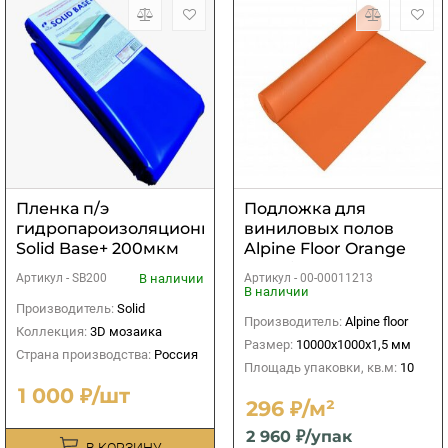
Пленка п/э
Подложка для
гидропароизоляционная
виниловых полов
Solid Base+ 200мкм
Alpine Floor Orange
(синяя)
Premium IXPE
В наличии
Артикул -
00-00011213
Артикул -
SB200
10000х1000х1,5 мм (10
В наличии
м2)
Производитель:
Solid
Производитель:
Alpine floor
Коллекция:
3D мозаика
Размер:
10000х1000х1,5 мм
Страна производства:
Россия
Площадь упаковки, кв.м:
10
1 000 ₽/шт
296 ₽/м²
2 960 ₽/упак
В КОРЗИНУ