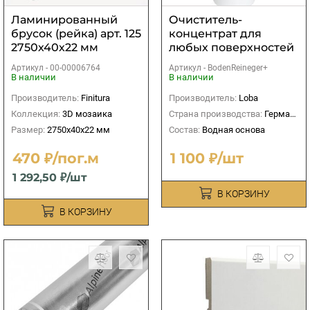
Ламинированный
Очиститель-
брусок (рейка) арт. 125
концентрат для
2750х40х22 мм
любых поверхностей
Lobahome
Артикул -
00-00006764
Артикул -
BodenReineger+
BodenReineger
В наличии
В наличии
Производитель:
Finitura
Производитель:
Loba
Коллекция:
3D мозаика
Страна производства:
Германия
Размер:
2750х40х22 мм
Состав:
Водная основа
470 ₽/пог.м
1 100 ₽/шт
1 292,50 ₽/шт
В КОРЗИНУ
В КОРЗИНУ