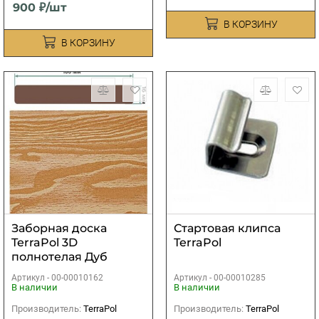
900 ₽/шт
В КОРЗИНУ
В КОРЗИНУ
Заборная доска
Стартовая клипса
TerraPol 3D
TerraPol
полнотелая Дуб
Севилья 50
Артикул -
00-00010162
Артикул -
00-00010285
2400х100х16 мм
В наличии
В наличии
Производитель:
TerraPol
Производитель:
TerraPol