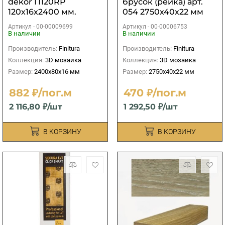
dekor П120RP
брусок (рейка) арт.
120х16х2400 мм.
054 2750х40х22 мм
Артикул -
00-00009699
Артикул -
00-00006753
В наличии
В наличии
Производитель:
Finitura
Производитель:
Finitura
Коллекция:
3D мозаика
Коллекция:
3D мозаика
Размер:
2400х80х16 мм
Размер:
2750х40х22 мм
882 ₽/пог.м
470 ₽/пог.м
2 116,80 ₽/шт
1 292,50 ₽/шт
В КОРЗИНУ
В КОРЗИНУ