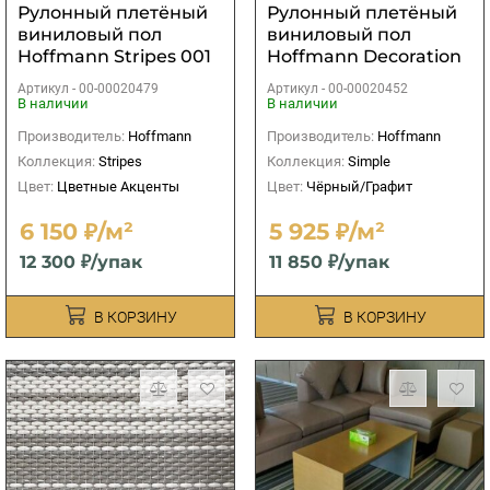
Рулонный плетёный
Рулонный плетёный
виниловый пол
виниловый пол
Hoffmann Stripes 001
Hoffmann Decoration
006
Артикул -
00-00020479
Артикул -
00-00020452
В наличии
В наличии
Производитель:
Hoffmann
Производитель:
Hoffmann
Коллекция:
Stripes
Коллекция:
Simple
Цвет:
Цветные Акценты
Цвет:
Чёрный/Графит
6 150 ₽/м²
5 925 ₽/м²
12 300 ₽/упак
11 850 ₽/упак
В КОРЗИНУ
В КОРЗИНУ