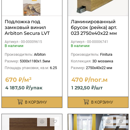
Подложка под
Ламинированный
замковый винил
брусок (рейка) арт.
Arbiton Secura LVT
023 2750х40х22 мм
Click Smart 1,5мм
Артикул -
00-00009615
Артикул -
00-00006741
В наличии
В наличии
Производитель:
Arbiton
Производитель:
Finitura
Размер:
5300х1180х1.5мм
Коллекция:
3D мозаика
Площадь упаковки, кв.м:
6.25
Размер:
2750х40х22 мм
670 ₽/м²
470 ₽/пог.м
4 187,50 ₽/упак
1 292,50 ₽/шт
В КОРЗИНУ
В КОРЗИНУ