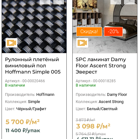
Скидка!
-20%
Рулонный плетёный
SPC ламинат Damy
виниловый пол
Floor Ascent Strong
Hoffmann Simple 005
Эверест
Артикул -
00-00020466
Артикул -
00-00018285
В наличии
В наличии
Производитель:
Hoffmann
Производитель:
Damy Floor
Коллекция:
Simple
Коллекция:
Ascent Strong
Цвет:
Чёрный/Графит
Цвет:
Белый/Светлый
3 873 ₽/м²
5 700 ₽/м²
3 098 ₽/м²
11 400 ₽/упак
5 764,51 ₽/упак