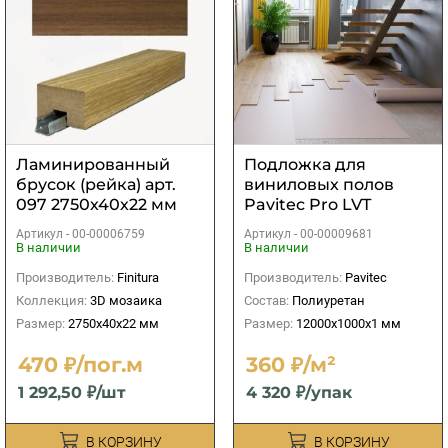
Ламинированный
Подложка для
брусок (рейка) арт.
виниловых полов
097 2750х40х22 мм
Pavitec Pro LVT
12000х1000х1 мм (12
Артикул -
00-00006759
Артикул -
00-00009681
м2)
В наличии
В наличии
Производитель:
Finitura
Производитель:
Pavitec
Коллекция:
3D мозаика
Состав:
Полиуретан
Размер:
2750х40х22 мм
Размер:
12000х1000х1 мм
470 ₽/пог.м
360 ₽/м²
1 292,50 ₽/шт
4 320 ₽/упак
В КОРЗИНУ
В КОРЗИНУ