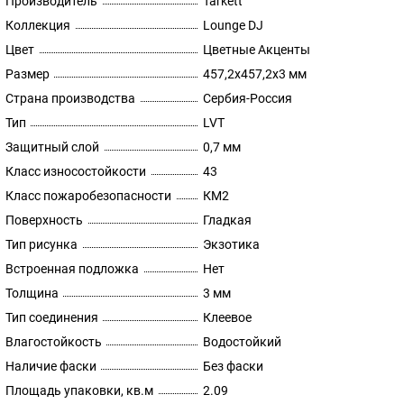
Производитель
Tarkett
Коллекция
Lounge DJ
Цвет
Цветные Акценты
Размер
457,2х457,2х3 мм
Страна производства
Сербия-Россия
Тип
LVT
Защитный слой
0,7 мм
Класс износостойкости
43
Класс пожаробезопасности
КМ2
Поверхность
Гладкая
Тип рисунка
Экзотика
Встроенная подложка
Нет
Толщина
3 мм
Тип соединения
Клеевое
Влагостойкость
Водостойкий
Наличие фаски
Без фаски
Площадь упаковки, кв.м
2.09