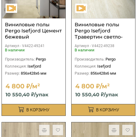
Виниловые полы
Виниловые полы
Pergo Isefjord Цемент
Pergo Isefjord
бежевый
Травертин светло-
бежевый
Артикул -
V4422-49241
Артикул -
V4422-49238
В наличии
В наличии
Производитель:
Pergo
Производитель:
Pergo
Коллекция:
Isefjord
Коллекция:
Isefjord
Размер:
856x428x6 мм
Размер:
856x428x6 мм
4 800 ₽/м²
4 800 ₽/м²
10 550,40 ₽/упак
10 550,40 ₽/упак
В КОРЗИНУ
В КОРЗИНУ