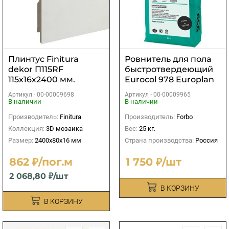
Плинтус Finitura
Ровнитель для пола
dekor П115RF
быстротвердеющий
115х16х2400 мм.
Eurocol 978 Europlan
Neo 25 кг
Артикул -
00-00009698
Артикул -
00-00009965
В наличии
В наличии
Производитель:
Finitura
Производитель:
Forbo
Коллекция:
3D мозаика
Вес:
25 кг.
Размер:
2400х80х16 мм
Страна производства:
Россия
862 ₽/пог.м
1 750 ₽/шт
2 068,80 ₽/шт
В КОРЗИНУ
В КОРЗИНУ