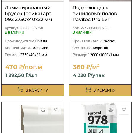
Ламинированный
Подложка для
брусок (рейка) арт.
виниловых полов
092 2750х40х22 мм
Pavitec Pro LVT
12000х1000х1 мм (12
Артикул -
00-00006758
Артикул -
00-00009681
м2)
В наличии
В наличии
Производитель:
Finitura
Производитель:
Pavitec
Коллекция:
3D мозаика
Состав:
Полиуретан
Размер:
2750х40х22 мм
Размер:
12000х1000х1 мм
470 ₽/пог.м
360 ₽/м²
1 292,50 ₽/шт
4 320 ₽/упак
В КОРЗИНУ
В КОРЗИНУ