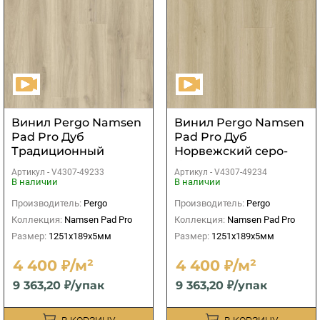
Винил Pergo Namsen
Винил Pergo Namsen
Pad Pro Дуб
Pad Pro Дуб
Традиционный
Норвежский серо-
белый
бежевый
Артикул -
V4307-49233
Артикул -
V4307-49234
В наличии
В наличии
Производитель:
Pergo
Производитель:
Pergo
Коллекция:
Namsen Pad Pro
Коллекция:
Namsen Pad Pro
Размер:
1251x189x5мм
Размер:
1251x189x5мм
4 400 ₽/м²
4 400 ₽/м²
9 363,20 ₽/упак
9 363,20 ₽/упак