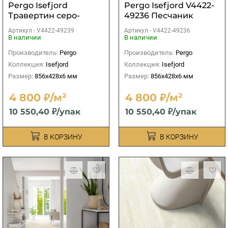
Pergo Isefjord
Pergo Isefjord V4422-
Травертин серо-
49236 Песчаник
бежевый
бежевый
Артикул -
V4422-49239
Артикул -
V4422-49236
В наличии
В наличии
Производитель:
Pergo
Производитель:
Pergo
Коллекция:
Isefjord
Коллекция:
Isefjord
Размер:
856x428x6 мм
Размер:
856x428x6 мм
4 800 ₽/м²
4 800 ₽/м²
10 550,40 ₽/упак
10 550,40 ₽/упак
В КОРЗИНУ
В КОРЗИНУ