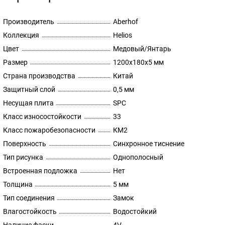
Производитель
Aberhof
Коллекция
Helios
Цвет
Медовый/Янтарь
Размер
1200x180х5 мм
Страна производства
Китай
Защитный слой
0,5 мм
Несущая плита
SPC
Класс износостойкости
33
Класс пожаробезопасности
КМ2
Поверхность
Синхронное тиснение
Тип рисунка
Однополосный
Встроенная подложка
Нет
Толщина
5 мм
Тип соединения
Замок
Влагостойкость
Водостойкий