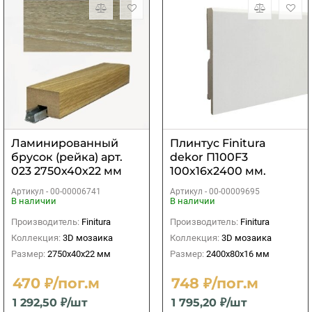
Ламинированный
Плинтус Finitura
брусок (рейка) арт.
dekor П100F3
023 2750х40х22 мм
100х16х2400 мм.
Артикул -
00-00006741
Артикул -
00-00009695
В наличии
В наличии
Производитель:
Finitura
Производитель:
Finitura
Коллекция:
3D мозаика
Коллекция:
3D мозаика
Размер:
2750х40х22 мм
Размер:
2400х80х16 мм
470 ₽/пог.м
748 ₽/пог.м
1 292,50 ₽/шт
1 795,20 ₽/шт