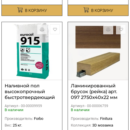
В КОРЗИНУ
В КОРЗИНУ
Наливной пол
Ламинированный
высокопрочный
брусок (рейка) арт.
быстротвердеющий
097 2750х40х22 мм
Eurocol 915 Eurobond
Артикул -
00-00009959
Артикул -
00-00006759
25 кг
В наличии
В наличии
Производитель:
Forbo
Производитель:
Finitura
Вес:
25 кг.
Коллекция:
3D мозаика