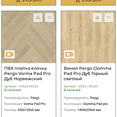
В КОРЗИНУ
В КОРЗИНУ
ПВХ плитка елочка
Винил Pergo Glomma
Pergo Vorma Pad Pro
Pad Pro Дуб Горный
Дуб Норвежский
светлый
серо-бежевый
Артикул -
V4524-49234
Артикул -
V4431-49244
В наличии
В наличии
Производитель:
Pergo
Производитель:
Pergo
Коллекция:
Vorma Pad Pro
Коллекция:
Glomma Pad pro
Размер:
630x126x6 мм
Размер:
1494x209x6 мм