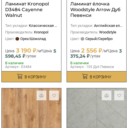
Ламинат Kronopol
Ламинат ёлочка
D3484 Cayenne
Woodstyle Arrow Дуб
Walnut
Певенси
Тип укладки:
Классическая (прямая)
Тип укладки:
Английская елка
Производитель:
Kronopol
Производитель:
Woodstyle
Цвет:
Орех/Шоколад
Цвет:
Серый/Серебро
3 190 ₽
2 556 ₽
5
3
Цена
/м²
Цена
Цена
/м²
Цена
598,45 ₽
375,24 ₽
/упак
/упак
В наличии
В наличии
Артикул - D3484
Артикул - 105 Дуб Певенси
В КОРЗИНУ
В КОРЗИНУ