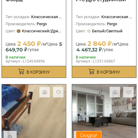
Тип укладки:
Классическая (прямая)
Тип укладки:
Классическая (прямая)
Производитель:
Pergo
Производитель:
Pergo
Цвет:
Классический/Древесный
Цвет:
Белый/Светлый
2 450 ₽
2 840 ₽
5
Цена
/м²
Цена
Цена
/м²
Цена
649,70 ₽
4 467,32 ₽
/упак
/упак
В наличии
В наличии
Артикул - L1245-04996
Артикул - L1251-03867
В КОРЗИНУ
В КОРЗИНУ
Скидка!