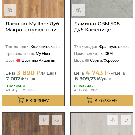
Ламинат My floor Дуб
Ламинат CBM 508
Макро натуральный
Дуб Каменице
Тип укладки:
Классическая (прямая)
Тип укладки:
Французская елка
Производитель:
My Floor
Производитель:
CBM
Цвет:
Цветные Акценты
Цвет:
Серый/Серебро
3 890 ₽
4 743 ₽
Цена
/м²
Цена
Цена
/м²
Цена
7 002 ₽
8 909,23 ₽
/упак
/упак
В наличии
В наличии
Артикул - ML1008
Артикул - 508
В КОРЗИНУ
В КОРЗИНУ