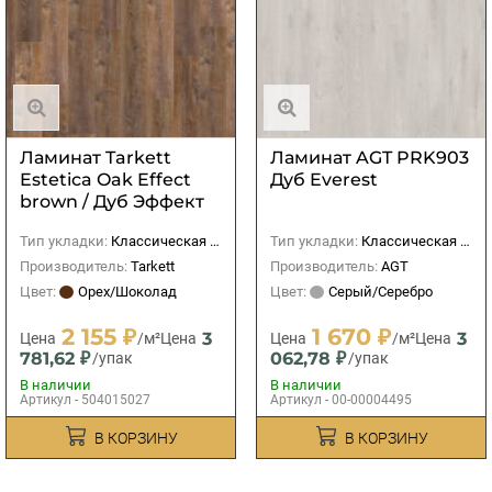
Ламинат Tarkett
Ламинат AGT PRK903
Estetica Oak Effect
Дуб Everest
brown / Дуб Эффект
коричневый
Тип укладки:
Классическая (прямая)
Тип укладки:
Классическая (прямая)
Производитель:
Tarkett
Производитель:
AGT
Цвет:
Орех/Шоколад
Цвет:
Серый/Серебро
2 155 ₽
1 670 ₽
3
3
Цена
/м²
Цена
Цена
/м²
Цена
781,62 ₽
062,78 ₽
/упак
/упак
В наличии
В наличии
Артикул - 504015027
Артикул - 00-00004495
В КОРЗИНУ
В КОРЗИНУ