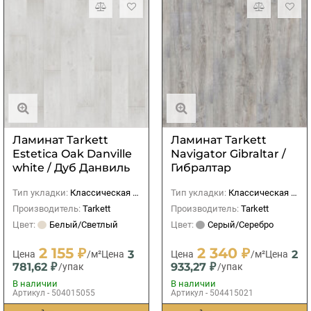
Ламинат Tarkett
Ламинат Tarkett
Estetica Oak Danville
Navigator Gibraltar /
white / Дуб Данвиль
Гибралтар
белый
Тип укладки:
Классическая (прямая)
Тип укладки:
Классическая (прямая)
Производитель:
Tarkett
Производитель:
Tarkett
Цвет:
Белый/Светлый
Цвет:
Серый/Серебро
2 155 ₽
2 340 ₽
3
2
Цена
/м²
Цена
Цена
/м²
Цена
781,62 ₽
933,27 ₽
/упак
/упак
В наличии
В наличии
Артикул - 504015055
Артикул - 504415021