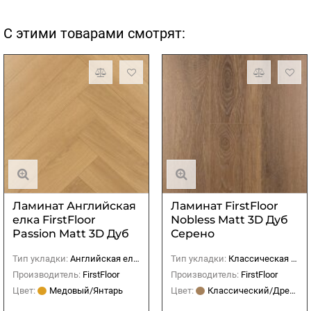
С этими товарами смотрят:
Ламинат Английская
Ламинат FirstFloor
елка FirstFloor
Nobless Matt 3D Дуб
Passion Matt 3D Дуб
Серено
Аморе
Тип укладки:
Английская елка
Тип укладки:
Классическая (прямая)
Производитель:
FirstFloor
Производитель:
FirstFloor
Цвет:
Медовый/Янтарь
Цвет:
Классический/Древесный