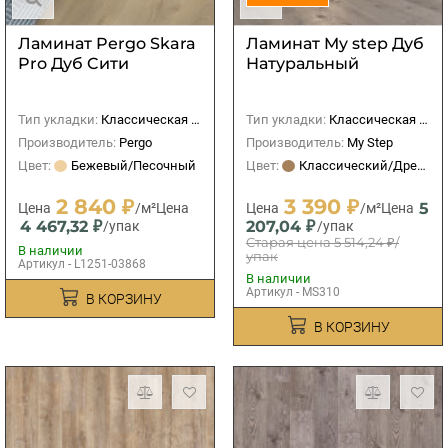
Ламинат Pergo Skara
Ламинат My step Дуб
Pro Дуб Cити
Натуральный
Тип укладки:
Классическая (прямая)
Тип укладки:
Классическая (прямая)
Производитель:
Pergo
Производитель:
My Step
Цвет:
Бежевый/Песочный
Цвет:
Классический/Древесный
2 840 ₽
3 390 ₽
5
Цена
/м²
Цена
Цена
/м²
Цена
4 467,32 ₽
207,04 ₽
/упак
/упак
Старая цена
5 514,24 ₽
/
В наличии
упак
Артикул - L1251-03868
В наличии
Артикул - MS310
В КОРЗИНУ
В КОРЗИНУ