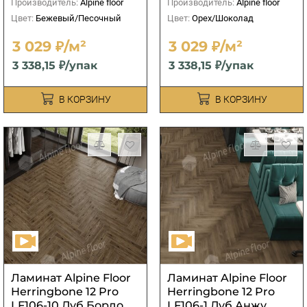
Производитель:
Alpine floor
Производитель:
Alpine floor
Цвет:
Бежевый/Песочный
Цвет:
Орех/Шоколад
3 029 ₽/м²
3 029 ₽/м²
3 338,15 ₽/упак
3 338,15 ₽/упак
В КОРЗИНУ
В КОРЗИНУ
Ламинат Alpine Floor
Ламинат Alpine Floor
Herringbone 12 Pro
Herringbone 12 Pro
LF106-10 Дуб Бордо
LF106-1 Дуб Анжу