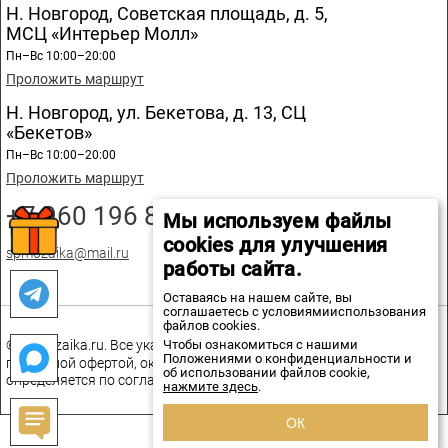
Н. Новгород, Советская площадь, д. 5,
МСЦ «Интерьер Молл»
Пн–Вс 10:00–20:00
Проложить маршрут
Н. Новгород, ул. Бекетова, д. 13, СЦ
«Бекетов»
Пн–Вс 10:00–20:00
Проложить маршрут
+7 960 196 89 20
Мы используем файлы
cookies для улучшения
spmozaika@mail.ru
работы сайта.
Оставаясь на нашем сайте, вы
соглашаетесь с условиямииспользования
файлов cookies.
Чтобы ознакомиться с нашими
© spmozaika.ru. Все указанные на сайте цены не являются
Положениями о конфиденциальности и
публичной офертой, окончательная стоимость товаров
об использовании файлов cookie,
определяется по соглашению сторон.
нажмите здесь
.
ОК