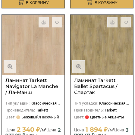
В КОРЗИНУ
В КОРЗИНУ
Ламинат Tarkett
Ламинат Tarkett
Navigator La Manche
Ballet Spartacus /
/ Ла-Манш
Спартак
Тип укладки:
Классическая (прямая)
Тип укладки:
Классическая (прямая)
Производитель:
Tarkett
Производитель:
Tarkett
Цвет:
Бежевый/Песочный
Цвет:
Цветные Акценты
2 340 ₽
1 894 ₽
2
3
Цена
/м²
Цена
Цена
/м²
Цена