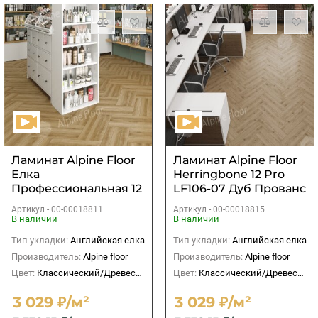
Ламинат Alpine Floor
Ламинат Alpine Floor
Елка
Herringbone 12 Pro
Профессиональная 12
LF106-07 Дуб Прованс
LF106-02 Дуб Эльзас
Артикул -
00-00018811
Артикул -
00-00018815
В наличии
В наличии
Тип укладки:
Английская елка
Тип укладки:
Английская елка
Производитель:
Alpine floor
Производитель:
Alpine floor
Цвет:
Классический/Древесный
Цвет:
Классический/Древесный
3 029 ₽/м²
3 029 ₽/м²