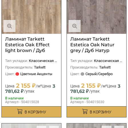
Ламинат Tarkett
Ламинат Tarkett
Estetica Oak Effect
Estetica Oak Natur
light brown / Дуб
grey / Дуб Натур
Эффект светло-
серый
Тип укладки:
Классическая (прямая)
Тип укладки:
Классическая (прямая)
коричневый
Производитель:
Tarkett
Производитель:
Tarkett
Цвет:
Цветные Акценты
Цвет:
Серый/Серебро
2 155 ₽
2 155 ₽
3
3
Цена
/м²
Цена
Цена
/м²
Цена
781,62 ₽
781,62 ₽
/упак
/упак
В наличии
В наличии
Артикул - 504015028
Артикул - 504015030
В КОРЗИНУ
В КОРЗИНУ