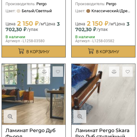
Производитель:
Pergo
Производитель:
Pergo
Цвет:
Белый/Светлый
Цвет:
Классический/Древесный
2 150 ₽
2 150 ₽
3
3
Цена
/м²
Цена
Цена
/м²
Цена
702,30 ₽
702,30 ₽
/упак
/упак
В наличии
В наличии
Артикул - L1258-03580
Артикул - L1258-03582
В КОРЗИНУ
В КОРЗИНУ
Ламинат Pergo Дуб
Ламинат Pergo Skara
Фьорд
Pro Дуб студийный