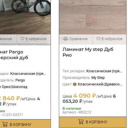
внение
В избранное
Сравнение
В избранное
Ламинат My step Дуб
нат Pergo
Рио
ерский дуб
Тип укладки:
Классическая (прямая)
адки:
Классическая (прямая)
Производитель:
My Step
одитель:
Pergo
Цвет:
Классический/Древесный
Орех/Шоколад
4 090 ₽
6
Цена
/м²
Цена
2 840 ₽
4
/м²
Цена
053,20 ₽
/упак
2 ₽
/упак
В наличии
чии
Артикул - MS2212
 - L1251-03371
В КОРЗИНУ
В КОРЗИНУ