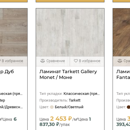
В избранное
Сравнение
В избранное
Сра
ep Дуб
Ламинат Tarkett Gallery
Лами
Monet / Моне
Fanta
ская (прямая)
Тип укладки:
Классическая (прямая)
Тип укл
tep
Производитель:
Tarkett
Произв
й/Древесный
Цвет:
Белый/Светлый
Цвет:
2 453 ₽
6
1
м²
Цена
Цена
/м²
Цена
Цена
837,30 ₽
393,4
/упак