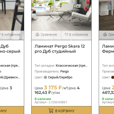
В избранное
Сравнение
В избранное
Сра
 Дуб
Ламинат Pergo Skara 12
Лами
но-серый
pro Дуб студийный
Ферм
ская (прямая)
Тип укладки:
Классическая (прямая)
Тип укл
o
Производитель:
Pergo
Произв
й/Древесный
Цвет:
Серый/Серебро
Цвет:
3 175 ₽
3
4
²
Цена
Цена
/м²
Цена
Цена
162,43 ₽
467,3
/упак
В наличии
В нали
Артикул - L1250-03867
Артикул
ЗИНУ
В КОРЗИНУ