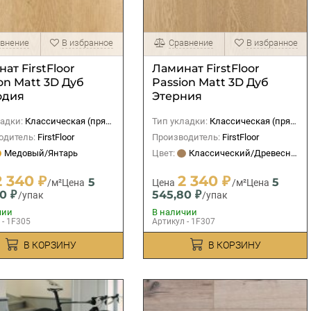
внение
В избранное
Сравнение
В избранное
ат FirstFloor
Ламинат FirstFloor
on Matt 3D Дуб
Passion Matt 3D Дуб
одия
Этерния
адки:
Классическая (прямая)
Тип укладки:
Классическая (прямая)
одитель:
FirstFloor
Производитель:
FirstFloor
Медовый/Янтарь
Цвет:
Классический/Древесный
2 340 ₽
2 340 ₽
5
5
/м²
Цена
Цена
/м²
Цена
0 ₽
545,80 ₽
/упак
/упак
чии
В наличии
 - 1F305
Артикул - 1F307
В КОРЗИНУ
В КОРЗИНУ