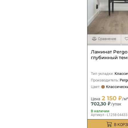
Сравнение
Ламинат Pergo
глубинный тем
Тип укладки:
Классиче
Производитель:
Perg
Цвет:
Классически
2 150 ₽
Цена
/м
702,30 ₽
/упак
В наличии
Артикул - L1258-04433
В КОР