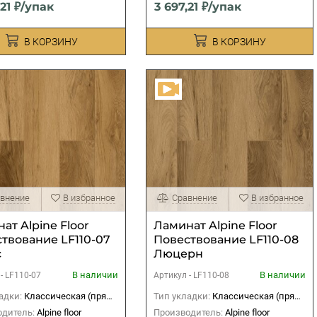
,21 ₽/упак
3 697,21 ₽/упак
В КОРЗИНУ
В КОРЗИНУ
внение
В избранное
Сравнение
В избранное
ат Alpine Floor
Ламинат Alpine Floor
твование LF110-07
Повествование LF110-08
с
Люцерн
В наличии
В наличии
 -
LF110-07
Артикул -
LF110-08
адки:
Классическая (прямая)
Тип укладки:
Классическая (прямая)
дитель:
Alpine floor
Производитель:
Alpine floor