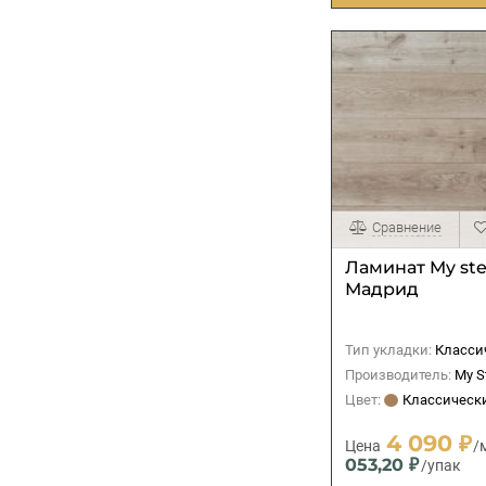
Сравнение
Ламинат My st
Мадрид
Тип укладки:
Классиче
Производитель:
My S
Цвет:
Классически
4 090 ₽
Цена
/
053,20 ₽
/упак