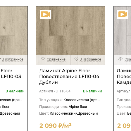
В избранное
Сравнение
В избранное
Сра
Floor
Ламинат Alpine Floor
Ламин
LF110-03
Повествование LF110-04
Повес
Дублин
Камд
В наличии
В наличии
Артикул -
LF110-04
Артикул
ская (прямая)
Тип укладки:
Классическая (прямая)
Тип укл
e floor
Производитель:
Alpine floor
Произво
/Древесный
Цвет:
Классический/Древесный
Цвет:
Б
2 090 ₽/м²
2 09