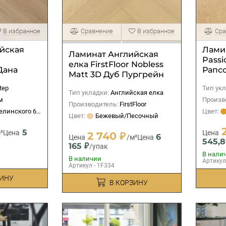
В избранное
Сравнение
В избранное
Сра
йская
Ламин
Ламинат Английская
Passi
елка FirstFloor Nobless
Дана
Рапс
Matt 3D Дуб Пургрейн
tep
Тип укл
Тип укладки:
Английская елка
м
Произв
Производитель:
FirstFloor
ского 61/1, СЦ Бекетов, ТРЦ Жар-Птица
Цвет:
Цвет:
Бежевый/Песочный
5
²
Цена
Цена
2 740 ₽
6
Цена
/м²
Цена
545,8
165 ₽
/упак
В нали
В наличии
Артикул
Артикул - 1F334
ЗИНУ
В КОРЗИНУ