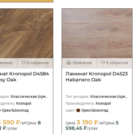
внение
В избранное
Сравнение
В избранное
нат Kronopol D4584
Ламинат Kronopol D4523
sy Oak
Habanero Oak
адки:
Классическая (прямая)
Тип укладки:
Классическая (прямая)
одитель:
Kronopol
Производитель:
Kronopol
Орех/Шоколад
Цвет:
Орех/Шоколад
3 590 ₽
3 190 ₽
8
5
/м²
Цена
Цена
/м²
Цена
2 ₽
598,45 ₽
/упак
/упак