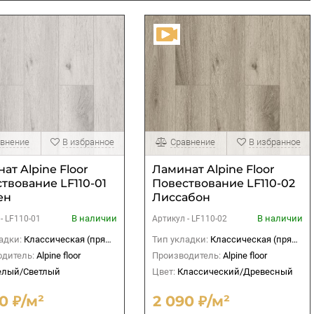
внение
В избранное
Сравнение
В избранное
ат Alpine Floor
Ламинат Alpine Floor
твование LF110-01
Повествование LF110-02
ен
Лиссабон
В наличии
В наличии
 -
LF110-01
Артикул -
LF110-02
адки:
Классическая (прямая)
Тип укладки:
Классическая (прямая)
дитель:
Alpine floor
Производитель:
Alpine floor
елый/Светлый
Цвет:
Классический/Древесный
0 ₽/м²
2 090 ₽/м²