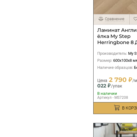
Сравнение
Ламинат Англи
ёлка My Step
Herringbone 8 
MS7208
Производитель:
My S
Размер:
600x100x8 м
Наличие образцов:
Белин
2 790 ₽
Цена
/м
022 ₽
/упак
В наличии
Артикул - MS7208
В КОР