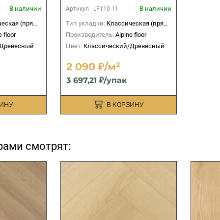
В наличии
В наличии
Артикул -
LF110-11
ская (прямая)
Тип укладки:
Классическая (прямая)
e floor
Производитель:
Alpine floor
/Древесный
Цвет:
Классический/Древесный
2 090 ₽/м²
3 697,21 ₽/упак
ЗИНУ
В КОРЗИНУ
рами смотрят: