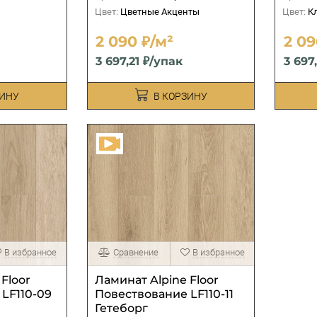
Цвет:
Цветные Акценты
Цвет:
К
2 090 ₽/м²
2 09
3 697,21 ₽/упак
3 697
ЗИНУ
В КОРЗИНУ
В избранное
Сравнение
В избранное
Floor
Ламинат Alpine Floor
LF110-09
Повествование LF110-11
Гетеборг