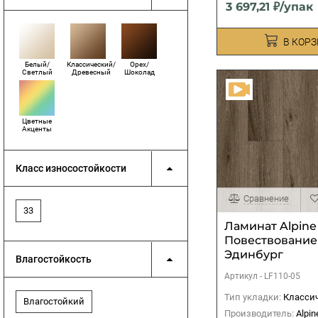
3 697,21 ₽/упак
В КОР
Белый/
Классический/
Орех/
Светлый
Древесный
Шоколад
Цветные
Акценты
Класс износостойкости
Сравнение
33
Ламинат Alpine 
Повествование 
Эдинбург
Влагостойкость
Артикул -
LF110-05
Тип укладки:
Классиче
Влагостойкий
Производитель:
Alpin