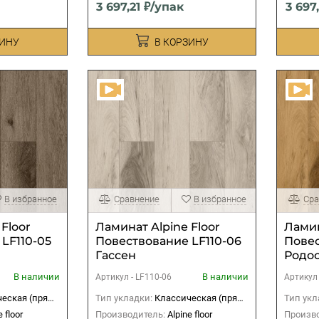
3 697,21 ₽/упак
3 697
ЗИНУ
В КОРЗИНУ
В избранное
Сравнение
В избранное
Сра
Floor
Ламинат Alpine Floor
Ламин
LF110-05
Повествование LF110-06
Повес
Гассен
Родо
В наличии
В наличии
Артикул -
LF110-06
Артикул
ская (прямая)
Тип укладки:
Классическая (прямая)
Тип укл
e floor
Производитель:
Alpine floor
Произво