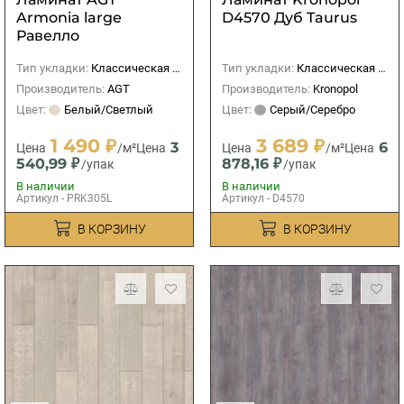
Armonia large
D4570 Дуб Taurus
Равелло
Тип укладки:
Классическая (прямая)
Тип укладки:
Классическая (прямая)
Производитель:
AGT
Производитель:
Kronopol
Цвет:
Белый/Светлый
Цвет:
Серый/Серебро
1 490 ₽
3 689 ₽
3
6
Цена
/м²
Цена
Цена
/м²
Цена
540,99 ₽
878,16 ₽
/упак
/упак
В наличии
В наличии
Артикул - PRK305L
Артикул - D4570
В КОРЗИНУ
В КОРЗИНУ