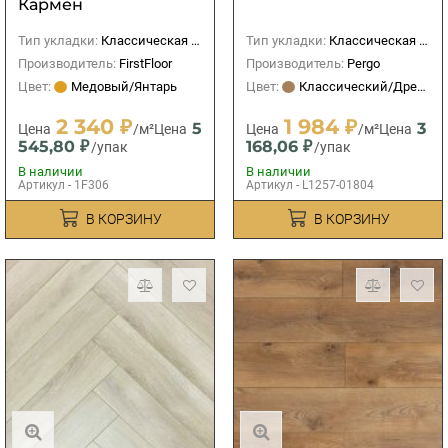
Кармен
Тип укладки:
Классическая (прямая)
Тип укладки:
Классическая (прямая)
Производитель:
FirstFloor
Производитель:
Pergo
Цвет:
Медовый/Янтарь
Цвет:
Классический/Древесный
2 340 ₽
1 984 ₽
5
3
Цена
/м²
Цена
Цена
/м²
Цена
545,80 ₽
168,06 ₽
/упак
/упак
В наличии
В наличии
Артикул - 1F306
Артикул - L1257-01804
В КОРЗИНУ
В КОРЗИНУ