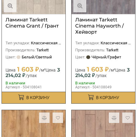
Ламинат Tarkett
Ламинат Tarkett
Cinema Grant / Грант
Cinema Hayworth /
Хейворт
Тип укладки:
Классическая (прямая)
Тип укладки:
Классическая (прямая)
Производитель:
Tarkett
Производитель:
Tarkett
Цвет:
Белый/Светлый
Цвет:
Чёрный/Графит
1 603 ₽
1 603 ₽
3
3
Цена
/м²
Цена
Цена
/м²
Цена
214,02 ₽
214,02 ₽
/упак
/упак
В наличии
В наличии
Артикул - 504108041
Артикул - 504108049
В КОРЗИНУ
В КОРЗИНУ