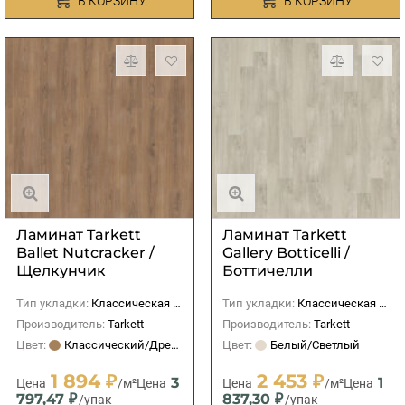
В КОРЗИНУ
В КОРЗИНУ
Ламинат Tarkett
Ламинат Tarkett
Ballet Nutcracker /
Gallery Botticelli /
Щелкунчик
Боттичелли
Тип укладки:
Классическая (прямая)
Тип укладки:
Классическая (прямая)
Производитель:
Tarkett
Производитель:
Tarkett
Цвет:
Классический/Древесный
Цвет:
Белый/Светлый
1 894 ₽
2 453 ₽
3
1
Цена
/м²
Цена
Цена
/м²
Цена
797,47 ₽
837,30 ₽
/упак
/упак