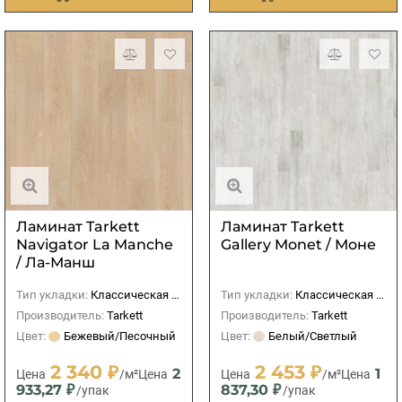
Ламинат Tarkett
Ламинат Tarkett
Navigator La Manche
Gallery Monet / Моне
/ Ла-Манш
Тип укладки:
Классическая (прямая)
Тип укладки:
Классическая (прямая)
Производитель:
Tarkett
Производитель:
Tarkett
Цвет:
Бежевый/Песочный
Цвет:
Белый/Светлый
2 340 ₽
2 453 ₽
2
1
Цена
/м²
Цена
Цена
/м²
Цена
933,27 ₽
837,30 ₽
/упак
/упак