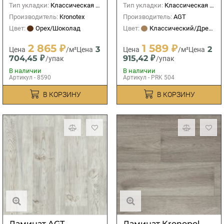
Тип укладки:
Классическая (прямая)
Тип укладки:
Классическая (прямая)
Производитель:
Kronotex
Производитель:
AGT
Цвет:
Орех/Шоколад
Цвет:
Классический/Древесный
2 865 ₽
1 589 ₽
3
2
Цена
/м²
Цена
Цена
/м²
Цена
704,45 ₽
915,42 ₽
/упак
/упак
В наличии
В наличии
Артикул - 8590
Артикул - PRK 504
В КОРЗИНУ
В КОРЗИНУ
Ламинат AGT
Ламинат Kronopol