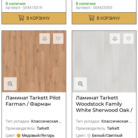
В наличии
В наличии
Артикул - 504415019
Артикул - 504425003
В КОРЗИНУ
В КОРЗИНУ
Ламинат Tarkett Pilot
Ламинат Tarkett
Farman / Фарман
Woodstock Family
White Sherwood Oak /
Дуб Шервуд белый
Тип укладки:
Классическая (прямая)
Тип укладки:
Классическая (прямая)
Производитель:
Tarkett
Производитель:
Tarkett
Цвет:
Медовый/Янтарь
Цвет:
Белый/Светлый