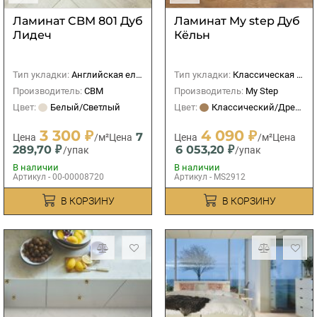
Ламинат CBM 801 Дуб
Ламинат My step Дуб
Лидеч
Кёльн
Тип укладки:
Английская елка
Тип укладки:
Классическая (прямая)
Производитель:
CBM
Производитель:
My Step
Цвет:
Белый/Светлый
Цвет:
Классический/Древесный
3 300 ₽
4 090 ₽
7
Цена
/м²
Цена
Цена
/м²
Цена
289,70 ₽
6 053,20 ₽
/упак
/упак
В наличии
В наличии
Артикул - 00-00008720
Артикул - MS2912
В КОРЗИНУ
В КОРЗИНУ