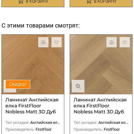
В КОРЗИНУ
В КОРЗИНУ
С этими товарами смотрят:
Скидка!
Ламинат Английская
Ламинат Английская
елка FirstFloor
елка FirstFloor
Nobless Matt 3D Дуб
Nobless Matt 3D Дуб
Джусто
Констанция
Тип укладки:
Английская елка
Тип укладки:
Английская елка
Производитель:
FirstFloor
Производитель:
FirstFloor