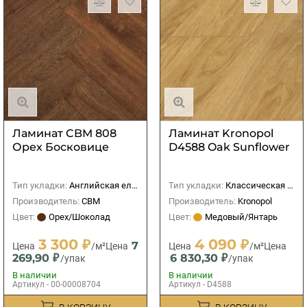
Ламинат CBM 808
Ламинат Kronopol
Орех Босковице
D4588 Oak Sunflower
Тип укладки:
Английская елка
Тип укладки:
Классическая (прямая)
Производитель:
CBM
Производитель:
Kronopol
Цвет:
Орех/Шоколад
Цвет:
Медовый/Янтарь
3 300 ₽
4 090 ₽
7
Цена
/м²
Цена
Цена
/м²
Цена
269,90 ₽
6 830,30 ₽
/упак
/упак
В наличии
В наличии
Артикул - 00-00008704
Артикул - D4588