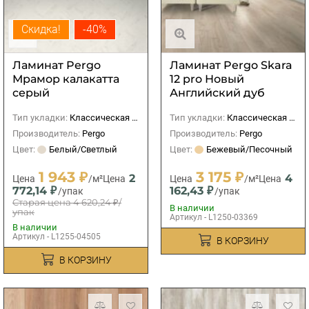
Скидка!
-40%
Ламинат Pergo
Ламинат Pergo Skara
Мрамор калакатта
12 pro Новый
серый
Английский дуб
Тип укладки:
Классическая (прямая)
Тип укладки:
Классическая (прямая)
Производитель:
Pergo
Производитель:
Pergo
Цвет:
Белый/Светлый
Цвет:
Бежевый/Песочный
1 943 ₽
3 175 ₽
2
4
Цена
/м²
Цена
Цена
/м²
Цена
772,14 ₽
162,43 ₽
/упак
/упак
Старая цена
4 620,24 ₽
/
В наличии
упак
Артикул - L1250-03369
В наличии
Артикул - L1255-04505
В КОРЗИНУ
В КОРЗИНУ