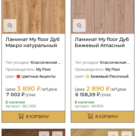
Ламинат My floor Дуб
Ламинат My floor Дуб
Макро натуральный
Бежевый Атласный
Тип укладки:
Классическая (прямая)
Тип укладки:
Классическая (прямая)
Производитель:
My Floor
Производитель:
My Floor
Цвет:
Цветные Акценты
Цвет:
Бежевый/Песочный
3 890 ₽
2 890 ₽
Цена
/м²
Цена
Цена
/м²
Цена
7 002 ₽
6 158,59 ₽
/упак
/упак
В наличии
В наличии
Артикул - ML1008
Артикул - MV808
В КОРЗИНУ
В КОРЗИНУ