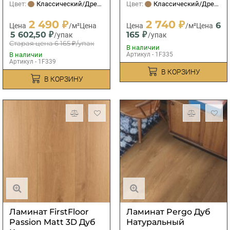
Цвет:
Классический/Древесный
Цвет:
Классический/Древесный
2 490 ₽
2 740 ₽
6
Цена
/м²
Цена
Цена
/м²
Цена
5 602,50 ₽
165 ₽
/упак
/упак
Старая цена
6 165 ₽
/упак
В наличии
В наличии
Артикул - 1F335
Артикул - 1F339
В КОРЗИНУ
В КОРЗИНУ
Ламинат FirstFloor
Ламинат Pergo Дуб
Passion Matt 3D Дуб
Натуральный