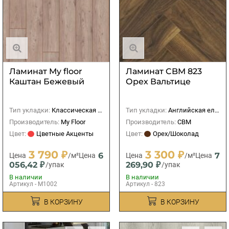
Ламинат My floor
Ламинат CBM 823
Каштан Бежевый
Орех Вальтице
Тип укладки:
Классическая (прямая)
Тип укладки:
Английская елка
Производитель:
My Floor
Производитель:
CBM
Цвет:
Цветные Акценты
Цвет:
Орех/Шоколад
3 790 ₽
3 300 ₽
6
7
Цена
/м²
Цена
Цена
/м²
Цена
056,42 ₽
269,90 ₽
/упак
/упак
В наличии
В наличии
Артикул - M1002
Артикул - 823
В КОРЗИНУ
В КОРЗИНУ