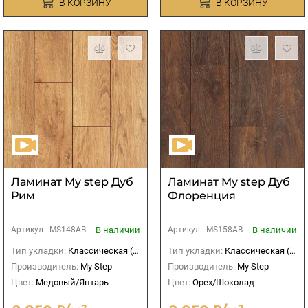
В КОРЗИНУ
В КОРЗИНУ
Ламинат My step Дуб
Ламинат My step Дуб
Рим
Флоренция
В наличии
В наличии
Артикул -
MS148AB
Артикул -
MS158AB
Тип укладки:
Классическая (прямая)
Тип укладки:
Классическая (прямая)
Производитель:
My Step
Производитель:
My Step
Цвет:
Медовый/Янтарь
Цвет:
Орех/Шоколад