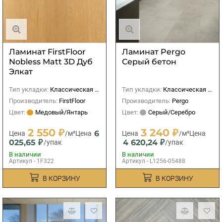
Ламинат FirstFloor
Ламинат Pergo
Nobless Matt 3D Дуб
Серый бетон
Элкат
Тип укладки:
Классическая (прямая)
Тип укладки:
Классическая (прямая)
Производитель:
FirstFloor
Производитель:
Pergo
Цвет:
Медовый/Янтарь
Цвет:
Серый/Серебро
2 550 ₽
3 240 ₽
6
Цена
/м²
Цена
Цена
/м²
Цена
025,65 ₽
4 620,24 ₽
/упак
/упак
В наличии
В наличии
Артикул - 1F322
Артикул - L1256-05488
В КОРЗИНУ
В КОРЗИНУ