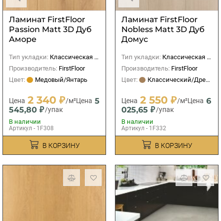
Ламинат FirstFloor
Ламинат FirstFloor
Passion Matt 3D Дуб
Nobless Matt 3D Дуб
Аморе
Домус
Тип укладки:
Классическая (прямая)
Тип укладки:
Классическая (прямая)
Производитель:
FirstFloor
Производитель:
FirstFloor
Цвет:
Медовый/Янтарь
Цвет:
Классический/Древесный
2 340 ₽
2 550 ₽
5
6
Цена
/м²
Цена
Цена
/м²
Цена
545,80 ₽
025,65 ₽
/упак
/упак
В наличии
В наличии
Артикул - 1F308
Артикул - 1F332
В КОРЗИНУ
В КОРЗИНУ