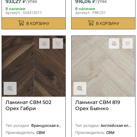
933,27 ₽
916,06 ₽
/упак
/упак
В наличии
В наличии
Артикул - 504415017
Артикул - PRK201
В КОРЗИНУ
В КОРЗИНУ
Ламинат CBM 502
Ламинат CBM 819
Орех Габри
Орех Бьянко
Тип укладки:
Французская елка
Тип укладки:
Английская елка
Производитель:
CBM
Производитель:
CBM