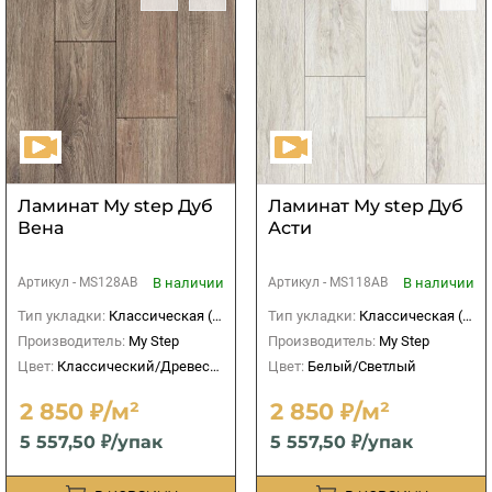
Ламинат My step Дуб
Ламинат My step Дуб
Вена
Асти
В наличии
В наличии
Артикул -
MS128AB
Артикул -
MS118AB
Тип укладки:
Классическая (прямая)
Тип укладки:
Классическая (прямая)
Производитель:
My Step
Производитель:
My Step
Цвет:
Классический/Древесный
Цвет:
Белый/Светлый
2 850 ₽/м²
2 850 ₽/м²
5 557,50 ₽/упак
5 557,50 ₽/упак