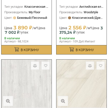
Тип укладки:
Классическая (прямая)
Тип укладки:
Английская елка
Производитель:
My Floor
Производитель:
Woodstyle
Цвет:
Бежевый/Песочный
Цвет:
Классический/Древесный
3 890 ₽
2 556 ₽
3
Цена
/м²
Цена
Цена
/м²
Цена
7 002 ₽
375,24 ₽
/упак
/упак
В наличии
В наличии
Артикул - ML1024
Артикул - 109 Дуб Импакт
В КОРЗИНУ
В КОРЗИНУ