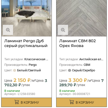
Ламинат Pergo Дуб
Ламинат CBM 802
серый рустикальный
Орех Янова
Тип укладки:
Классическая (прямая)
Тип укладки:
Английская елка
Производитель:
Pergo
Производитель:
CBM
Цвет:
Белый/Светлый
Цвет:
Серый/Серебро
2 150 ₽
3 300 ₽
3
7
Цена
/м²
Цена
Цена
/м²
Цена
702,30 ₽
289,70 ₽
/упак
/упак
В наличии
В наличии
Артикул - L1258-03580
Артикул - 00-00008721
В КОРЗИНУ
В КОРЗИНУ