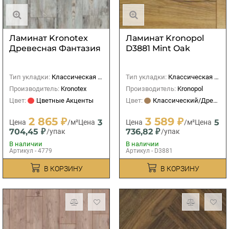
Ламинат Kronotex
Ламинат Kronopol
Древесная Фантазия
D3881 Mint Oak
Тип укладки:
Классическая (прямая)
Тип укладки:
Классическая (прямая)
Производитель:
Kronotex
Производитель:
Kronopol
Цвет:
Цветные Акценты
Цвет:
Классический/Древесный
2 865 ₽
3 589 ₽
3
5
Цена
/м²
Цена
Цена
/м²
Цена
704,45 ₽
736,82 ₽
/упак
/упак
В наличии
В наличии
Артикул - 4779
Артикул - D3881
В КОРЗИНУ
В КОРЗИНУ