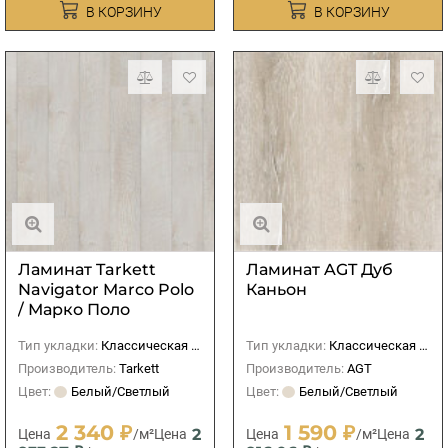
В КОРЗИНУ
В КОРЗИНУ
Ламинат Tarkett
Ламинат AGT Дуб
Navigator Marco Polo
Каньон
/ Марко Поло
Тип укладки:
Классическая (прямая)
Тип укладки:
Классическая (прямая)
Производитель:
Tarkett
Производитель:
AGT
Цвет:
Белый/Светлый
Цвет:
Белый/Светлый
2 340 ₽
1 590 ₽
2
2
Цена
/м²
Цена
Цена
/м²
Цена