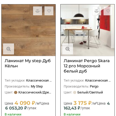
Ламинат My step Дуб
Ламинат Pergo Skara
Кёльн
12 pro Морозный
белый дуб
Тип укладки:
Классическая (прямая)
Тип укладки:
Классическая (прямая)
Производитель:
My Step
Производитель:
Pergo
Цвет:
Классический/Древесный
Цвет:
Белый/Светлый
4 090 ₽
3 175 ₽
4
Цена
/м²
Цена
Цена
/м²
Цена
6 053,20 ₽
162,43 ₽
/упак
/упак
В наличии
В наличии