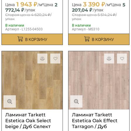
1 943 ₽
3 390 ₽
2
5
Цена
/м²
Цена
Цена
/м²
Цена
772,14 ₽
207,04 ₽
/упак
/упак
Старая цена
4 620,24 ₽
/
Старая цена
5 514,24 ₽
/
упак
упак
В наличии
В наличии
Артикул - L1255-04503
Артикул - MS310
В КОРЗИНУ
В КОРЗИНУ
Ламинат Tarkett
Ламинат Tarkett
Estetica Oak Select
Estetica Oak Effect
beige / Дуб Селект
Tarragon / Дуб