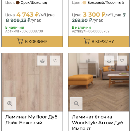
Цвет:
Орех/Шоколад
Цвет:
Бежевый/Песочный
4 743 ₽
3 300 ₽
7
Цена
/м²
Цена
Цена
/м²
Цена
8 909,23 ₽
269,90 ₽
/упак
/упак
В наличии
В наличии
Артикул - 00-00008730
Артикул - 00-00008709
В КОРЗИНУ
В КОРЗИНУ
Ламинат My floor Дуб
Ламинат ёлочка
Лэйк Бежевый
Woodstyle Arrow Дуб
Импакт