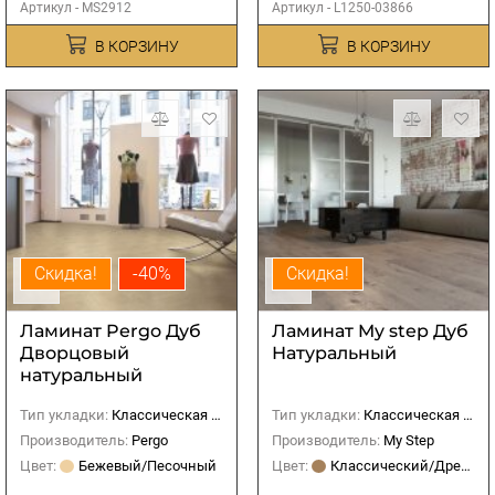
Артикул - MS2912
Артикул - L1250-03866
В КОРЗИНУ
В КОРЗИНУ
Скидка!
-40%
Скидка!
Ламинат Pergo Дуб
Ламинат My step Дуб
Дворцовый
Натуральный
натуральный
Тип укладки:
Классическая (прямая)
Тип укладки:
Классическая (прямая)
Производитель:
Pergo
Производитель:
My Step
Цвет:
Бежевый/Песочный
Цвет:
Классический/Древесный