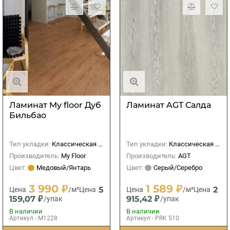
Ламинат My floor Дуб
Ламинат AGT Салда
Бильбао
Тип укладки:
Классическая (прямая)
Тип укладки:
Классическая (прямая)
Производитель:
My Floor
Производитель:
AGT
Цвет:
Медовый/Янтарь
Цвет:
Серый/Серебро
3 990 ₽
1 589 ₽
5
2
Цена
/м²
Цена
Цена
/м²
Цена
159,07 ₽
915,42 ₽
/упак
/упак
В наличии
В наличии
Артикул - M1228
Артикул - PRK 510