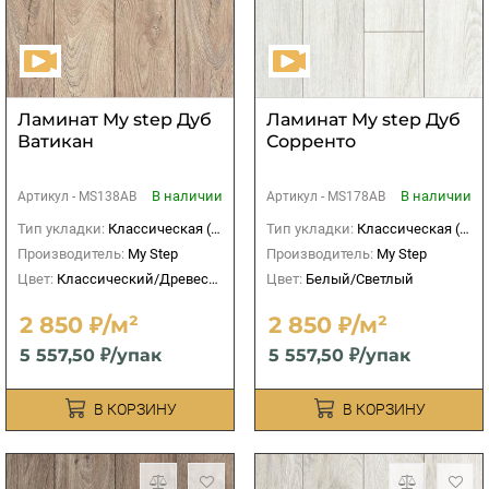
Ламинат My step Дуб
Ламинат My step Дуб
Ватикан
Сорренто
В наличии
В наличии
Артикул -
MS138AB
Артикул -
MS178AB
Тип укладки:
Классическая (прямая)
Тип укладки:
Классическая (прямая)
Производитель:
My Step
Производитель:
My Step
Цвет:
Классический/Древесный
Цвет:
Белый/Светлый
2 850 ₽/м²
2 850 ₽/м²
5 557,50 ₽/упак
5 557,50 ₽/упак
В КОРЗИНУ
В КОРЗИНУ