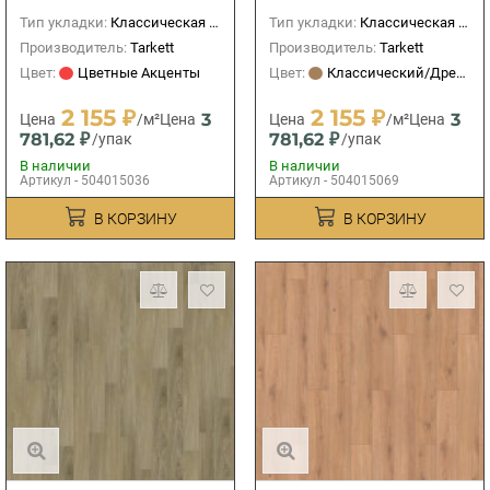
бежевый
Эффект Таррагон
Тип укладки:
Классическая (прямая)
Тип укладки:
Классическая (прямая)
Производитель:
Tarkett
Производитель:
Tarkett
Цвет:
Цветные Акценты
Цвет:
Классический/Древесный
2 155 ₽
2 155 ₽
3
3
Цена
/м²
Цена
Цена
/м²
Цена
781,62 ₽
781,62 ₽
/упак
/упак
В наличии
В наличии
Артикул - 504015036
Артикул - 504015069
В КОРЗИНУ
В КОРЗИНУ