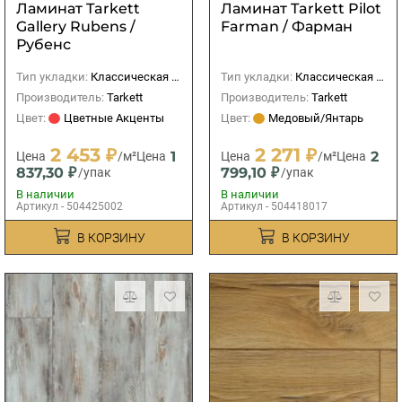
Ламинат Tarkett
Ламинат Tarkett Pilot
Gallery Rubens /
Farman / Фарман
Рубенс
Тип укладки:
Классическая (прямая)
Тип укладки:
Классическая (прямая)
Производитель:
Tarkett
Производитель:
Tarkett
Цвет:
Цветные Акценты
Цвет:
Медовый/Янтарь
2 453 ₽
2 271 ₽
1
2
Цена
/м²
Цена
Цена
/м²
Цена
837,30 ₽
799,10 ₽
/упак
/упак
В наличии
В наличии
Артикул - 504425002
Артикул - 504418017
В КОРЗИНУ
В КОРЗИНУ