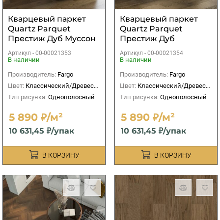
Кварцевый паркет
Кварцевый паркет
Quartz Parquet
Quartz Parquet
Престиж Дуб Муссон
Престиж Дуб
Амбарный
Артикул -
00-00021353
Артикул -
00-00021354
В наличии
В наличии
Производитель:
Fargo
Производитель:
Fargo
Цвет:
Классический/Древесный
Цвет:
Классический/Древесный
Тип рисунка:
Однополосный
Тип рисунка:
Однополосный
5 890 ₽/м²
5 890 ₽/м²
10 631,45 ₽/упак
10 631,45 ₽/упак
В КОРЗИНУ
В КОРЗИНУ