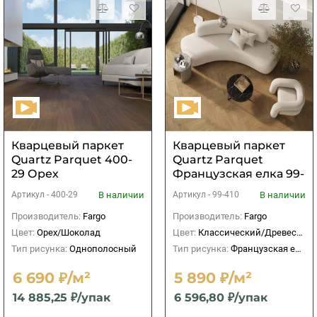
Кварцевый паркет
Кварцевый паркет
Quartz Parquet 400-
Quartz Parquet
29 Орех
Французская елка 99-
Американский 400-
410 Дуб
В наличии
В наличии
Артикул -
400-29
Артикул -
99-410
1220х152х5мм (2,225
Рустикальный
м2)
Производитель:
Fargo
Производитель:
Fargo
Цвет:
Орех/Шоколад
Цвет:
Классический/Древесный
Тип рисунка:
Однополосный
Тип рисунка:
Французская елка
6 690 ₽/м²
5 890 ₽/м²
14 885,25 ₽/упак
6 596,80 ₽/упак