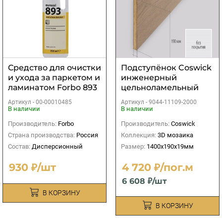
Средство для очистки
Подступёнок Coswick
и ухода за паркeтом и
инженерный
ламинaтом Forbo 893
цельноламельный
Euroclean Laminat
Дуб без покрытия
Артикул -
00-00010485
Артикул -
9044-11109-2000
0,75л
1400х190х19мм
В наличии
В наличии
Производитель:
Forbo
Производитель:
Coswick
Страна производства:
Россия
Коллекция:
3D мозаика
Состав:
Дисперсионный
Размер:
1400х190х19мм
930 ₽/шт
4 720 ₽/пог.м
6 608 ₽/шт
В КОРЗИНУ
В КОРЗИНУ