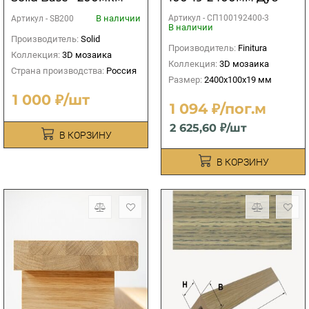
(синяя)
без покрытия( под
В наличии
Артикул -
СП100192400-3
Артикул -
SB200
тонировку)
В наличии
Производитель:
Solid
Производитель:
Finitura
Коллекция:
3D мозаика
Коллекция:
3D мозаика
Страна производства:
Россия
Размер:
2400х100х19 мм
1 000 ₽/шт
1 094 ₽/пог.м
2 625,60 ₽/шт
В КОРЗИНУ
В КОРЗИНУ