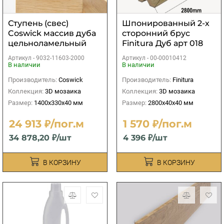
Ступень (свес)
Шпонированный 2-х
Coswick массив дуба
сторонний брус
цельноламельный
Finitura Дуб арт 018
без покрытия
40х40х2800 мм
Артикул -
9032-11603-2000
Артикул -
00-00010412
1400х330х40 мм
В наличии
В наличии
Производитель:
Coswick
Производитель:
Finitura
Коллекция:
3D мозаика
Коллекция:
3D мозаика
Размер:
1400х330х40 мм
Размер:
2800х40х40 мм
24 913 ₽/пог.м
1 570 ₽/пог.м
34 878,20 ₽/шт
4 396 ₽/шт
В КОРЗИНУ
В КОРЗИНУ