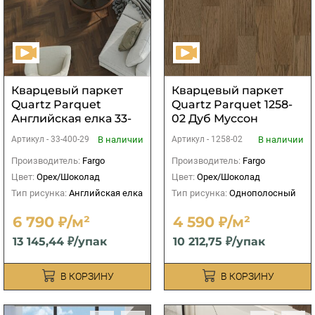
Кварцевый паркет
Кварцевый паркет
Quartz Parquet
Quartz Parquet 1258-
Английская елка 33-
02 Дуб Муссон
400-29 Орех
В наличии
В наличии
Артикул -
33-400-29
Артикул -
1258-02
Американский
Производитель:
Fargo
Производитель:
Fargo
Цвет:
Орех/Шоколад
Цвет:
Орех/Шоколад
Тип рисунка:
Английская елка
Тип рисунка:
Однополосный
6 790 ₽/м²
4 590 ₽/м²
13 145,44 ₽/упак
10 212,75 ₽/упак
В КОРЗИНУ
В КОРЗИНУ