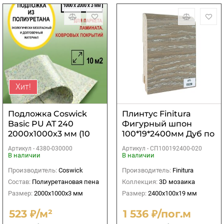
Хит!
Подложка Coswick
Плинтус Finitura
Basic PU AT 240
Фигурный шпон
2000х1000х3 мм (10
100*19*2400мм Дуб по
м2)
арт. 020
Артикул -
4380-030000
Артикул -
СП100192400-020
В наличии
В наличии
Производитель:
Coswick
Производитель:
Finitura
Состав:
Полиуретановая пена
Коллекция:
3D мозаика
Размер:
2000х1000х3 мм
Размер:
2400х100х19 мм
523 ₽/м²
1 536 ₽/пог.м