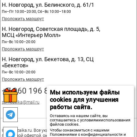
Н. Новгород, ул. Белинского, д. 61/1
Пн–Пт 10:00–20:00, Сб–Вс 10:00–18:00
Проложить маршрут
Н. Новгород, Советская площадь, д. 5,
МСЦ «Интерьер Молл»
Пн–Вс 10:00–20:00
Проложить маршрут
Н. Новгород, ул. Бекетова, д. 13, СЦ
«Бекетов»
Пн–Вс 10:00–20:00
Проложить маршрут
+7 960 196 89 20
Мы используем файлы
cookies для улучшения
spmozaika@mail.ru
работы сайта.
Оставаясь на нашем сайте, вы
соглашаетесь с условиямииспользования
файлов cookies.
Чтобы ознакомиться с нашими
© spmozaika.ru. Все указанные на сайте цены не являются
Положениями о конфиденциальности и
публичной офертой, окончательная стоимость товаров