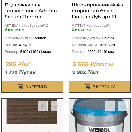
Подложка для
Шпонированный 4-х
теплого пола Arbiton
сторонний брус
Secura Thermo
Finitura Дуб арт 19
Aquastop Smart 1,6мм
40х40х2800 мм
Артикул -
5905167826942
Артикул -
00-00006294
В наличии
В наличии
Производитель:
Arbiton
Производитель:
Finitura
Состав:
XPS/PET
Коллекция:
3D мозаика
Размер:
5100х1180х1.6мм
Размер:
2800х40х40 мм
295 ₽/м²
3 565 ₽/пог.м
1 770 ₽/упак
9 982 ₽/шт
В КОРЗИНУ
В КОРЗИНУ