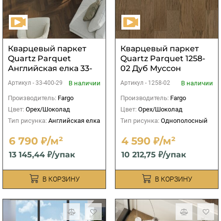
Кварцевый паркет
Кварцевый паркет
Quartz Parquet
Quartz Parquet 1258-
Английская елка 33-
02 Дуб Муссон
400-29 Орех
В наличии
В наличии
Артикул -
33-400-29
Артикул -
1258-02
Американский
Производитель:
Fargo
Производитель:
Fargo
Цвет:
Орех/Шоколад
Цвет:
Орех/Шоколад
Тип рисунка:
Английская елка
Тип рисунка:
Однополосный
6 790 ₽/м²
4 590 ₽/м²
13 145,44 ₽/упак
10 212,75 ₽/упак
В КОРЗИНУ
В КОРЗИНУ