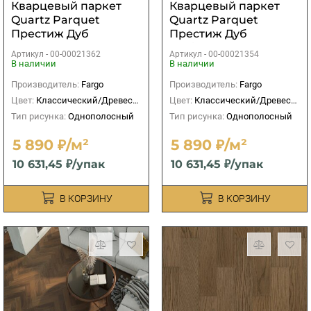
Кварцевый паркет
Кварцевый паркет
Quartz Parquet
Quartz Parquet
Престиж Дуб
Престиж Дуб
Карельский
Амбарный
Артикул -
00-00021362
Артикул -
00-00021354
В наличии
В наличии
Производитель:
Fargo
Производитель:
Fargo
Цвет:
Классический/Древесный
Цвет:
Классический/Древесный
Тип рисунка:
Однополосный
Тип рисунка:
Однополосный
5 890 ₽/м²
5 890 ₽/м²
10 631,45 ₽/упак
10 631,45 ₽/упак
В КОРЗИНУ
В КОРЗИНУ