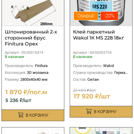
Скидка!
-20%
Шпонированный 2-х
Клей паркетный
сторонний брус
Wakol 1К MS 228 18кг
Finitura Орех
американский
Артикул -
00-00010419
Артикул -
00-00003754
40х40х2800 мм
В наличии
В наличии
Производитель:
Finitura
Производитель:
Wakol
Коллекция:
3D мозаика
Страна производства:
Германия
Размер:
2800х40х40 мм
Состав:
Силан
22 400 ₽/шт
1 870 ₽/пог.м
17 920 ₽/шт
5 236 ₽/шт
В КОРЗИНУ
В КОРЗИНУ