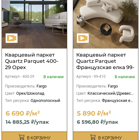
Кварцевый паркет
Кварцевый паркет
Quartz Parquet 400-
Quartz Parquet
29 Орех
Французская елка 99-
Американский 400-
410 Дуб
В наличии
В наличии
Артикул -
400-29
Артикул -
99-410
1220х152х5мм (2,225
Рустикальный
м2)
Производитель:
Fargo
Производитель:
Fargo
Цвет:
Орех/Шоколад
Цвет:
Классический/Древесный
Тип рисунка:
Однополосный
Тип рисунка:
Французская елка
6 690 ₽/м²
5 890 ₽/м²
14 885,25 ₽/упак
6 596,80 ₽/упак
В КОРЗИНУ
В КОРЗИНУ