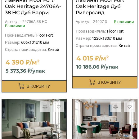
Ламинат Floor Fort
Ламинат Floor Fort
Oak Heritage 24706A-
Oak Heritage Дуб
38 НС Дуб Барри
Риверсайд
Артикул -
24706A-38 НС
В наличии
Артикул -
24007-3
В наличии
Производитель:
Floor Fort
Производитель:
Floor Fort
Размер:
1220х130х10 мм
Размер:
606х101х10 мм
Страна производства:
Китай
Страна производства:
Китай
4 015 ₽/м²
4 390 ₽/м²
10 186,06 ₽/упак
5 373,36 ₽/упак
В КОРЗИНУ
В КОРЗИНУ