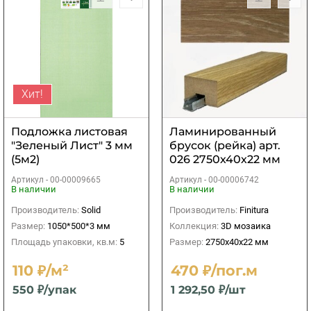
Хит!
Подложка листовая
Ламинированный
"Зеленый Лист" 3 мм
брусок (рейка) арт.
(5м2)
026 2750х40х22 мм
Артикул -
00-00009665
Артикул -
00-00006742
В наличии
В наличии
Производитель:
Solid
Производитель:
Finitura
Размер:
1050*500*3 мм
Коллекция:
3D мозаика
Площадь упаковки, кв.м:
5
Размер:
2750х40х22 мм
110 ₽/м²
470 ₽/пог.м
550 ₽/упак
1 292,50 ₽/шт