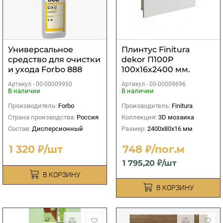
Универсальное
Плинтус Finitura
средство для очистки
dekor П100P
и ухода Forbo 888
100х16х2400 мм.
Euroclean Uni 0,75 кг
Артикул -
00-00009950
Артикул -
00-00009696
В наличии
В наличии
Производитель:
Forbo
Производитель:
Finitura
Страна производства:
Россия
Коллекция:
3D мозаика
Состав:
Дисперсионный
Размер:
2400х80х16 мм
1 320 ₽/шт
748 ₽/пог.м
1 795,20 ₽/шт
В КОРЗИНУ
В КОРЗИНУ