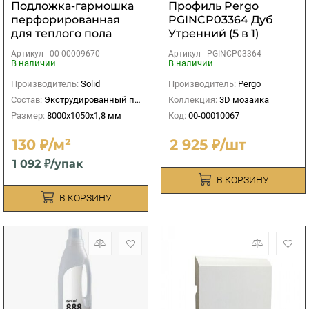
Подложка-гармошка
Профиль Pergo
перфорированная
PGINCP03364 Дуб
для теплого пола
Утренний (5 в 1)
Солид Розовая
Артикул -
00-00009670
Артикул -
PGINCP03364
8000х1050х1,8 мм
В наличии
В наличии
(8,4м2)
Производитель:
Solid
Производитель:
Pergo
Состав:
Экструдированный пенополистирол
Коллекция:
3D мозаика
Размер:
8000х1050х1,8 мм
Код:
00-00010067
130 ₽/м²
2 925 ₽/шт
1 092 ₽/упак
В КОРЗИНУ
В КОРЗИНУ