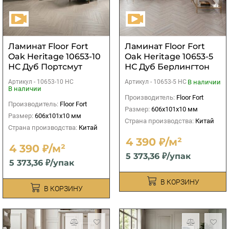
Ламинат Floor Fort
Ламинат Floor Fort
Oak Heritage 10653-10
Oak Heritage 10653-5
НС Дуб Портсмут
НС Дуб Берлингтон
Артикул -
10653-10 НС
В наличии
Артикул -
10653-5 НС
В наличии
Производитель:
Floor Fort
Производитель:
Floor Fort
Размер:
606х101х10 мм
Размер:
606х101х10 мм
Страна производства:
Китай
Страна производства:
Китай
4 390 ₽/м²
4 390 ₽/м²
5 373,36 ₽/упак
5 373,36 ₽/упак
В КОРЗИНУ
В КОРЗИНУ