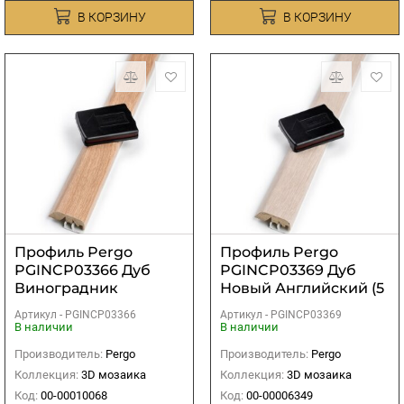
В КОРЗИНУ
В КОРЗИНУ
Профиль Pergo
Профиль Pergo
PGINCP03366 Дуб
PGINCP03369 Дуб
Виноградник
Новый Английский (5
Деревенский (5 в 1)
в 1)
Артикул -
PGINCP03366
Артикул -
PGINCP03369
В наличии
В наличии
Производитель:
Pergo
Производитель:
Pergo
Коллекция:
3D мозаика
Коллекция:
3D мозаика
Код:
00-00010068
Код:
00-00006349