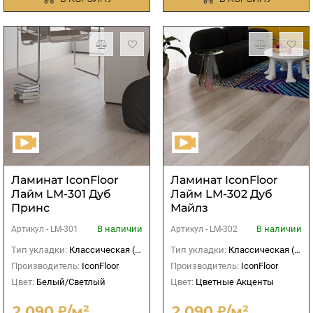
Ламинат IconFloor
Ламинат IconFloor
Лайм LM-301 Дуб
Лайм LM-302 Дуб
Принс
Майлз
В наличии
В наличии
Артикул -
LM-301
Артикул -
LM-302
Тип укладки:
Классическая (прямая)
Тип укладки:
Классическая (прямая)
Производитель:
IconFloor
Производитель:
IconFloor
Цвет:
Белый/Светлый
Цвет:
Цветные Акценты
2 090 ₽/м²
2 090 ₽/м²