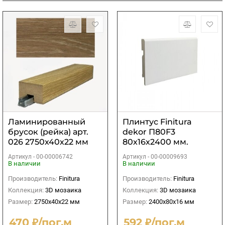
Ламинированный
Плинтус Finitura
брусок (рейка) арт.
dekor П80F3
026 2750х40х22 мм
80х16х2400 мм.
Артикул -
00-00006742
Артикул -
00-00009693
В наличии
В наличии
Производитель:
Finitura
Производитель:
Finitura
Коллекция:
3D мозаика
Коллекция:
3D мозаика
Размер:
2750х40х22 мм
Размер:
2400х80х16 мм
470 ₽/пог.м
592 ₽/пог.м