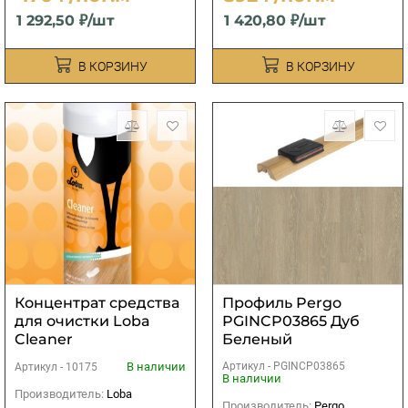
1 292,50 ₽/шт
1 420,80 ₽/шт
В КОРЗИНУ
В КОРЗИНУ
Концентрат средства
Профиль Pergo
для очистки Loba
PGINCP03865 Дуб
Cleaner
Беленый
Скандинавский (5 в 1)
В наличии
Артикул -
PGINCP03865
Артикул -
10175
В наличии
Производитель:
Loba
Производитель:
Pergo