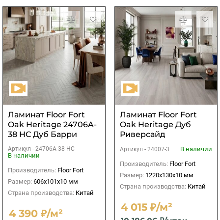
Ламинат Floor Fort
Ламинат Floor Fort
Oak Heritage 24706A-
Oak Heritage Дуб
38 НС Дуб Барри
Риверсайд
Артикул -
24706A-38 НС
В наличии
Артикул -
24007-3
В наличии
Производитель:
Floor Fort
Производитель:
Floor Fort
Размер:
1220х130х10 мм
Размер:
606х101х10 мм
Страна производства:
Китай
Страна производства:
Китай
4 015 ₽/м²
4 390 ₽/м²