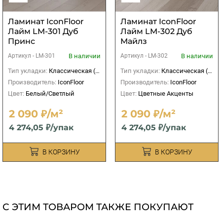
Ламинат IconFloor
Ламинат IconFloor
Лайм LM-301 Дуб
Лайм LM-302 Дуб
Принс
Майлз
В наличии
В наличии
Артикул -
LM-301
Артикул -
LM-302
Тип укладки:
Классическая (прямая)
Тип укладки:
Классическая (прямая)
Производитель:
IconFloor
Производитель:
IconFloor
Цвет:
Белый/Светлый
Цвет:
Цветные Акценты
2 090 ₽/м²
2 090 ₽/м²
4 274,05 ₽/упак
4 274,05 ₽/упак
В КОРЗИНУ
В КОРЗИНУ
С ЭТИМ ТОВАРОМ ТАКЖЕ ПОКУПАЮТ